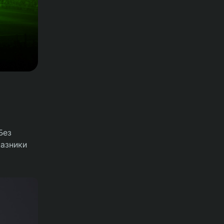
01/08/2026
30-07-2026
Прогнози
Оцелул – Динамо Бухарест:
Прогноз, коефіцієнти та
поради щодо ставок –
Суперліга, 31.07.2026
Без
казники