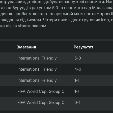
нструвавши здатність здобувати напружені перемоги. На
га над Бурунді з рахунком 5:0 та перемога над Мадагаск
 Єдиною проблемою став товариський матч проти Норвегії
владання під тиском. Чотири очки з двох групових ігор, 
а діє за чітким планом.
Змагання
Результат
International Friendly
5-0
International Friendly
4-0
International Friendly
1-1
FIFA World Cup, Group C
1-1
FIFA World Cup, Group C
0-1