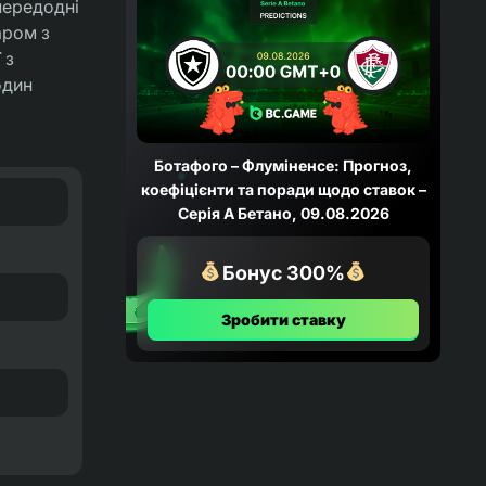
передодні
аром з
04-08-2026
Прогнози
 з
Челсі – Ювентус: Прогноз,
коефіцієнти та поради щодо
один
ставок на матч – товариський
матч між клубами, 05.08.2026
Ботафого – Флуміненсе: Прогноз,
04-08-2026
Прогнози
коефіцієнти та поради щодо ставок –
Форталеза – Палмейрас:
Серія А Бетано, 09.08.2026
Прогнози, коефіцієнти та
поради щодо ставок – Кубок
Бетано в Бразилії, 06.08.2026
Бонус 300%
Зробити ставку
04-08-2026
Прогнози
Крузейро – Шапекоенсе:
Прогноз, коефіцієнти та
поради щодо ставок – Кубок
Бетано в Бразилії, 05.08.2026
03-08-2026
Новини