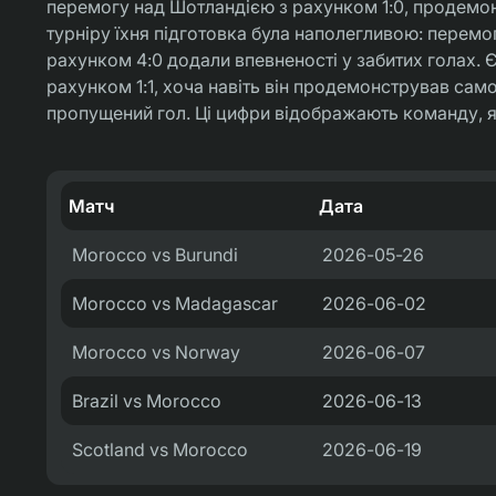
перемогу над Шотландією з рахунком 1:0, продемо
турніру їхня підготовка була наполегливою: перемо
рахунком 4:0 додали впевненості у забитих голах.
рахунком 1:1, хоча навіть він продемонстрував само
пропущений гол. Ці цифри відображають команду, як
Матч
Дата
Morocco vs Burundi
2026-05-26
Morocco vs Madagascar
2026-06-02
Morocco vs Norway
2026-06-07
Brazil vs Morocco
2026-06-13
Scotland vs Morocco
2026-06-19