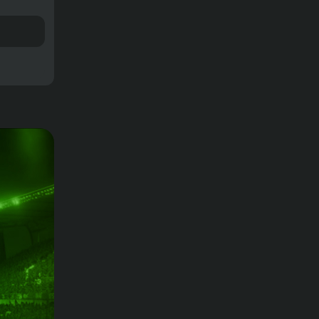
коефіцієнти, поради щодо
ставок на матч – Чемпіонат
АСЕАН, 04.08.2026
31-07-2026
Новини
Маркевич жорстко оцінив гру
Волошина та Пономаренка
проти ПАОКа
31-07-2026
Прогнози
ФК Порту – Торреенсе:
Прогноз, коефіцієнти та
поради щодо ставок на матч –
Суперкубок, 01.08.2026
31-07-2026
Прогнози
Абердин – Харт оф Мідлотіан:
Прогноз, коефіцієнти та
поради щодо ставок на матч –
Шотландська Прем’єр-ліга,