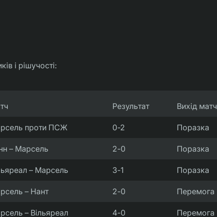
ів і рішучості:
тч
Результат
Вихід мат
рсель проти ПСЖ
0-2
Поразка
нн – Марсель
2-0
Поразка
льяреал – Марсель
3-1
Поразка
рсель – Нант
2-0
Перемога
рсель – Вільяреал
4-0
Перемога