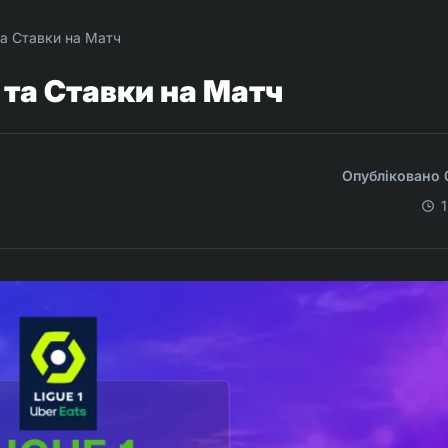
та Ставки на Матч
 та Ставки на Матч
Опубліковано 
1