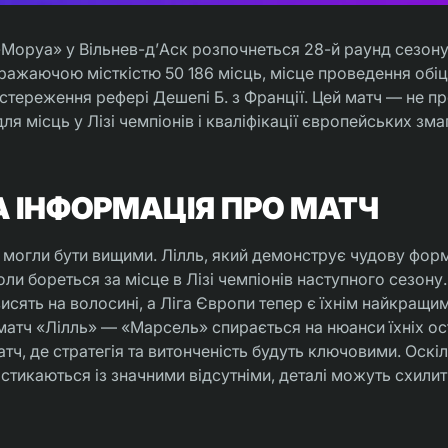
-Моруа» у Вільнев-д’Аск розпочнеться 28-й раунд сезону 
 вражаючою місткістю 50 186 місць, місце проведення обі
стереження рефері Дешепі Б. з Франції. Цей матч — не п
ля місць у Лізі чемпіонів і кваліфікації європейських зма
 ІНФОРМАЦІЯ ПРО МАТЧ
 могли бути вищими. Лілль, який демонструє чудову фор
ли бореться за місце в Лізі чемпіонів наступного сезону
 висять на волосині, а Ліга Європи тепер є їхнім найкращ
матч «Лілль» — «Марсель» спирається на нюанси їхніх ос
атч, де стратегія та витонченість будуть ключовими. Оскі
тикаються із значними відсутніми, деталі можуть схили