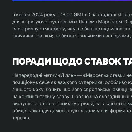
5 квітня 2024 року о 19:00 GMT+0 на стадіоні «П’єр
для інтригуючої зустрічі між Ліллем і Марселем. З
електричну атмосферу, яку ще більше підсилює спо
звичайна гра ліги; це битва зі значними наслідками д
ПОРАДИ ЩОДО СТАВОК ТА
Напередодні матчу «Лілль» — «Марсель» ставки не
позиціонує себе як важкого суперника, особливо ко
з іншого боку, бачить, що його європейські амбіції
на континентальну славу. Прогноз на сьогоднішній 
виступів та історію очних зустрічей, натякаючи на м
обидві команди демонструють коливання форми та с
терезів.