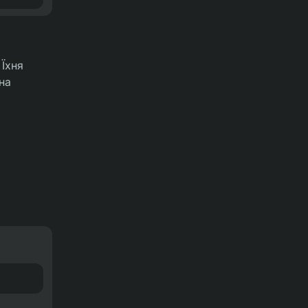
01/08/2026
30-07-2026
Прогнози
Оцелул – Динамо Бухарест:
 Їхня
Прогноз, коефіцієнти та
на
поради щодо ставок –
Суперліга, 31.07.2026