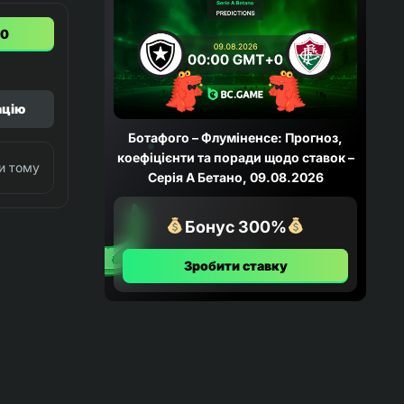
04-08-2026
Прогнози
00
Челсі – Ювентус: Прогноз,
коефіцієнти та поради щодо
ставок на матч – товариський
матч між клубами, 05.08.2026
ацію
Ботафого – Флуміненсе: Прогноз,
04-08-2026
Прогнози
коефіцієнти та поради щодо ставок –
и тому
Форталеза – Палмейрас:
Серія А Бетано, 09.08.2026
Прогнози, коефіцієнти та
поради щодо ставок – Кубок
Бетано в Бразилії, 06.08.2026
Бонус 300%
Зробити ставку
04-08-2026
Прогнози
Крузейро – Шапекоенсе:
Прогноз, коефіцієнти та
поради щодо ставок – Кубок
Бетано в Бразилії, 05.08.2026
03-08-2026
Новини