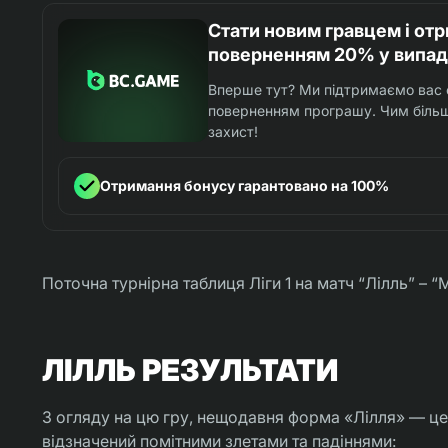
Стати новим гравцем і от
поверненням 20% у випад
Вперше тут? Ми підтримаємо вас 
поверненням програшу. Чим більши
захист!
Отримання бонусу гарантовано на 100%
Поточна турнірна таблиця Ліги 1 на матч “Лілль” – “
ЛІЛЛЬ РЕЗУЛЬТАТИ
З огляду на цю гру, нещодавня форма «Лілля» — це 
відзначений помітними злетами та падіннями: