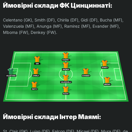
Ймовірні склади ФК Цинциннаті:
Celentano (GK), Smith (DF), Chirila (DF), Gidi (DF), Bucha (MF),
Valenzuela (MF), Anunga (MF), Ramirez (MF), Evander (MF),
Mboma (FW), Denkey (FW).
Ймовірні склади Інтер Маямі:
St. Clair (GK), Lujan (DF), Falcon (DF), Micael (DF), Mura (DF), de