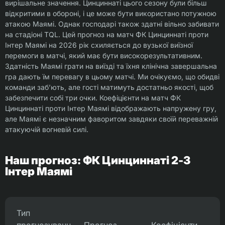
вирішальне значення. Цинциннаті цього сезону були більш
відкритими в обороні, і це може бути використано потужною
атакою Маямі. Однак господарі також здатні вільно забивати
на стадіоні TQL. Цей прогноз на матч ФК Цинциннаті проти
Інтер Маямі на 2026 рік схиляється до вузької виїзної
перемоги в матчі, який має бути високорезультативним.
Здатність Маямі грати на виїзді та їхня клінічна завершальна
гра дають їм перевагу в цьому матчі. Ми очікуємо, що обидві
команди заб’ють, але гості матимуть достатньо якості, щоб
забезпечити собі три очки. Коефіцієнти на матч ФК
Цинциннаті проти Інтер Маямі відображають напружену гру,
але Маямі є незначним фаворитом завдяки своїй переважній
атакуючій вогневій силі.
Наш прогноз: ФК Цинциннаті 2-3
Інтер Маямі
Тип