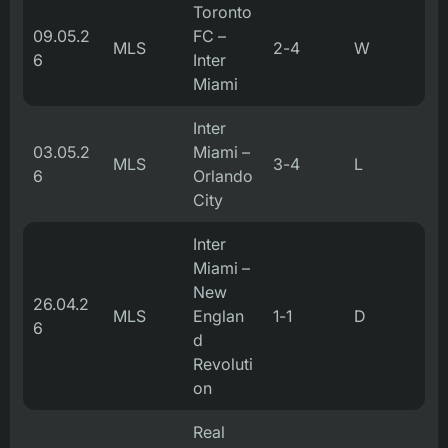
Toronto
09.05.2
FC –
MLS
2-4
W
6
Inter
Miami
Inter
03.05.2
Miami –
MLS
3-4
L
6
Orlando
City
Inter
Miami –
New
26.04.2
MLS
Englan
1-1
D
6
d
Revoluti
on
Real