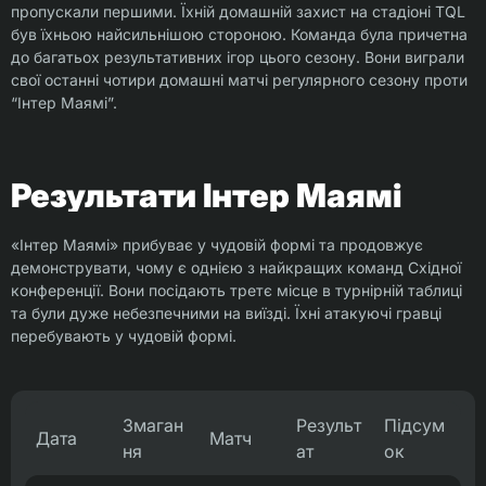
пропускали першими. Їхній домашній захист на стадіоні TQL
був їхньою найсильнішою стороною. Команда була причетна
до багатьох результативних ігор цього сезону. Вони виграли
свої останні чотири домашні матчі регулярного сезону проти
“Інтер Маямі”.
Результати Інтер Маямі
«Інтер Маямі» прибуває у чудовій формі та продовжує
демонструвати, чому є однією з найкращих команд Східної
конференції. Вони посідають третє місце в турнірній таблиці
та були дуже небезпечними на виїзді. Їхні атакуючі гравці
перебувають у чудовій формі.
Змаган
Результ
Підсум
Дата
Матч
ня
ат
ок