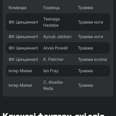
Команда
Гравець
Травма
Teenage
ФК Цинциннаті
Травма ноги
Hadebe
ФК Цинциннаті
Ayoub Jabbari
Травма ноги
ФК Цинциннаті
Alvas Powell
Травма
ФК Цинциннаті
K. Fletcher
Травма коліна
Інтер Маямі
Ian Fray
Травма
C. Abadia-
Інтер Маямі
Травма
Reda