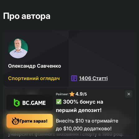
Про автора
Олександр Савченко
Спортивний оглядач
1406 Статті
4.9
/5
Рейтинг:
300% бонус на
перший депозит!
Олександр Ігорович Савченко, народився 1957 року.
Внесіть $10 та отримайте
Експерт у сфері загальнодоступних видів спорту з понад
Грати зараз!
10-річним досвідом. Закінчив Київський національний
до $10,000 додатково!
університет фізичного виховання і спорту в 1980 році.