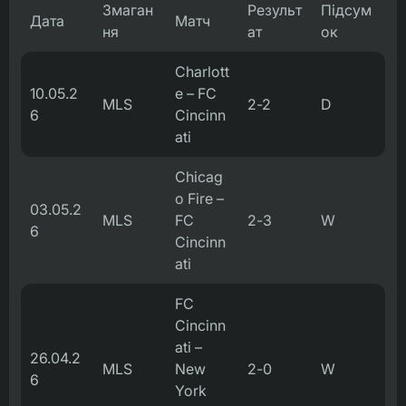
Змаган
Результ
Підсум
Дата
Матч
ня
ат
ок
Charlott
10.05.2
e – FC
MLS
2-2
D
6
Cincinn
ati
Chicag
o Fire –
03.05.2
MLS
FC
2-3
W
6
Cincinn
ati
FC
Cincinn
ati –
26.04.2
MLS
New
2-0
W
6
York