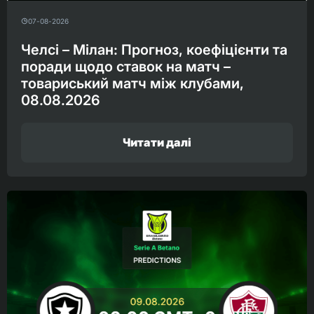
07-08-2026
Челсі – Мілан: Прогноз, коефіцієнти та
поради щодо ставок на матч –
товариський матч між клубами,
08.08.2026
Читати далі