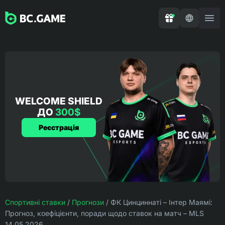
WELCOME SHIELD
ДО
300$
Реєстрація
Спортивні ставки
/
Прогнози
/
ФК Цинциннаті – Інтер Маямі:
Прогноз, коефіцієнти, поради щодо ставок на матч – MLS
14.05.2026