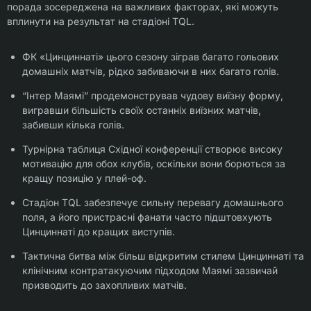
порада зосереджена на важливих факторах, які можуть
вплинути на результат на стадіоні TQL.
ФК «Цинциннаті» цього сезону зіграв багато гольових
домашніх матчів, рідко забиваючи в них багато голів.
“Інтер Маямі” продемонстрував чудову виїзну форму,
вигравши більшість своїх останніх виїзних матчів,
забивши кілька голів.
Турнірна таблиця Східної конференції створює високу
мотивацію для обох клубів, оскільки вони борються за
кращу позицію у плей-оф.
Стадіон TQL забезпечує сильну перевагу домашнього
поля, а його пристрасні фанати часто підштовхують
Цинциннаті до кращих виступів.
Тактична битва між більш відкритим стилем Цинциннаті та
клінічним контратакуючим підходом Маямі зазвичай
призводить до захопливих матчів.