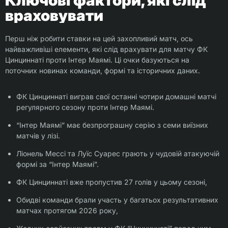
Ключові фактори, які слід
враховувати
Перш ніж робити ставки на цей захопливий матч, ось
найважливіші елементи, які слід врахувати для матчу ФК
Цинциннаті проти Інтер Маямі. Ці очки базуються на
поточних новинах команди, формі та історичних даних.
ФК Цинциннаті виграв свої останні чотири домашні матчі
регулярного сезону проти Інтер Маямі.
“Інтер Маямі” має безпрограшну серію з семи виїзних
матчів у лізі.
Ліонель Мессі та Луїс Суарес грають у чудовій атакуючій
формі за “Інтер Маямі”.
ФК Цинциннаті вже пропустив 27 голів у цьому сезоні,
Обидві команди брали участь у багатьох результативних
матчах протягом 2026 року,