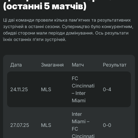
(останні 5 матчів)
Ці дві команди провели кілька пам’ятних та результативних
зустрічей в останні сезони. Суперництво було конкурентним,
обидві сторони мали періоди домінування. Ось результати
їхніх останніх п’яти зустрічей.
Дата
Змагання
Матч
Результат
FC
Cincinnati
24.11.25
MLS
0-4
– Inter
Miami
Inter
Miami –
27.07.25
MLS
0-0
FC
Cincinnati