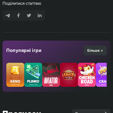
Поділитися статтею
Популярні ігри
Більше >