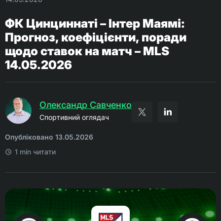
ФК Цинциннаті – Інтер Маямі:
Прогноз, коефіцієнти, поради
щодо ставок на матч – MLS
14.05.2026
Олександр Савченко
Спортивний оглядач
Опубліковано 13.05.2026
1 min читати