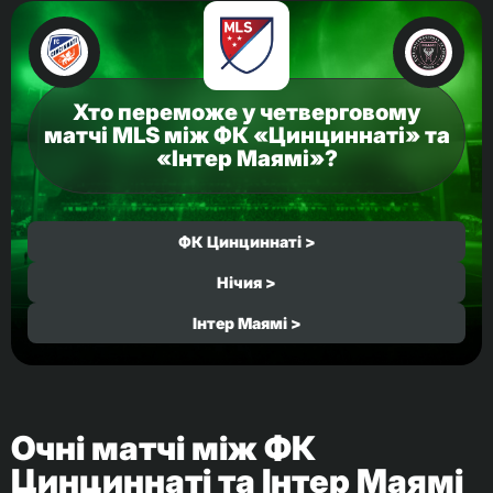
Хто переможе у четверговому
матчі MLS між ФК «Цинциннаті» та
«Інтер Маямі»?
ФК Цинциннаті >
Нічия >
Інтер Маямі >
Очні матчі між ФК
Цинциннаті та Інтер Маямі