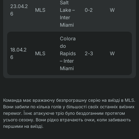
Salt
23.04.2
MLS
Lake –
0-2
W
6
Inter
Miami
Colora
do
18.04.2
MLS
Rapids
2-3
W
6
– Inter
Miami
Команда має вражаючу безпрограшну серію на виїзді в MLS.
Вони забили по кілька голів у більшості своїх останніх виїзних
перемог. Їхнє атакуюче тріо було бездоганним протягом
усього сезону. Вони рідко втрачають очки, коли забивають
першими на виїзді.