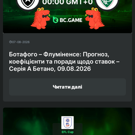
07-08-2026
Ботафого – Флуміненсе: Прогноз,
коефіцієнти та поради щодо ставок –
Серія А Бетано, 09.08.2026
Читати далі