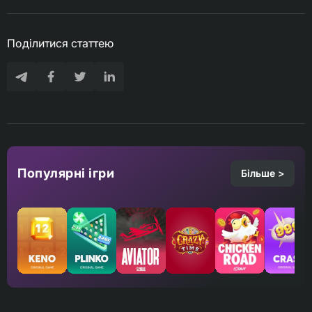
Поділитися статтею
Популярні ігри
Більше >