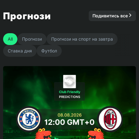
Прогнози
Подивитись все
All
Прогнози
Прогнози на спорт на завтра
Ставка дня
Футбол