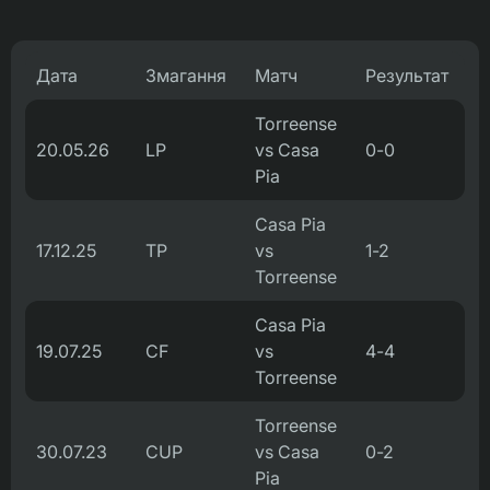
Дата
Змагання
Матч
Результат
Torreense
20.05.26
LP
vs Casa
0-0
Pia
Casa Pia
17.12.25
TP
vs
1-2
Torreense
Casa Pia
19.07.25
CF
vs
4-4
Torreense
Torreense
30.07.23
CUP
vs Casa
0-2
Pia