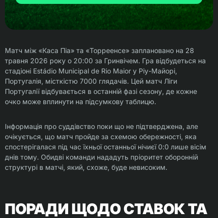
Матч між «Каса Піа» та «Торреенсе» заплановано на 28
травня 2026 року о 20:00 за Гринвічем. Гра відбудеться на
стадіоні Estádio Municipal de Rio Maior у Ріу-Майорі,
Португалія, місткістю 7000 глядачів. Цей матч Ліги
Португалії відбувається в останній фазі сезону, де кожне
очко може вплинути на підсумкову таблицю.
Інформація про суддівство поки що не підтверджена, але
очікується, що матч пройде за схемою обережності, яка
спостерігалася під час їхньої останньої нічиєї 0:0 лише вісім
днів тому. Обидві команди нададуть пріоритет оборонній
структурі в матчі, який, схоже, буде невисоким.
ПОРАДИ ЩОДО СТАВОК ТА