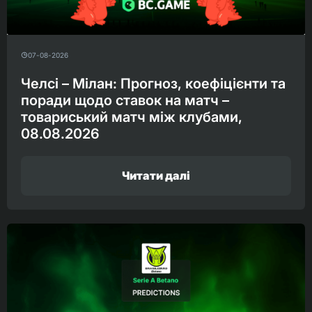
07-08-2026
Челсі – Мілан: Прогноз, коефіцієнти та
поради щодо ставок на матч –
товариський матч між клубами,
08.08.2026
Читати далі