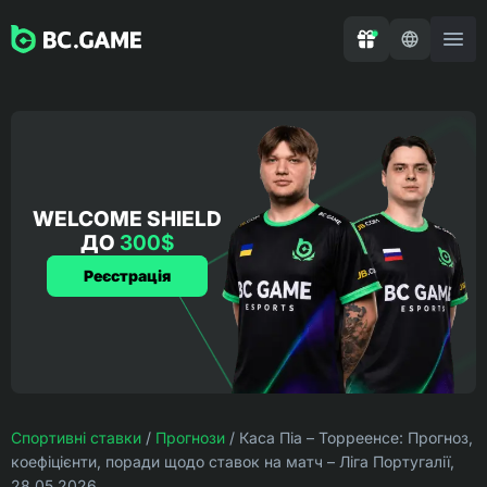
WELCOME SHIELD
ДО
300$
Реєстрація
Спортивні ставки
/
Прогнози
/
Каса Піа – Торреенсе: Прогноз,
коефіцієнти, поради щодо ставок на матч – Ліга Португалії,
28.05.2026