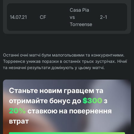
Casa Pia
14.07.21
CF
vs
2-1
Torreense
Останні очні матчі були малогольовими та конкурентними.
Торреенсе уникав поразки в останніх трьох зустрічах. Нічиї
та незначні результати домінують у цьому матчі.
Станьте новим гравцем та
отримайте бонус до
$300
з
20%
ставкою на повернення
втрат