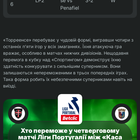
LP2
se vs
3-2
W
6
Penafiel
«Торреенсе» перебуває у чудовій формі, вигравши чотири з
останніх п’яти ігор у всіх змаганнях. Їхня атакуюча гра
вражає, особливо в матчах нижчих дивізіонів. Нещодавня
перемога в кубку над «Спортингом» демонструє їхню
здатність конкурувати з сильнішим суперником. Вони
залишаються непереможеними в трьох попередніх іграх.
Така форма робить їх небезпечними суперниками навіть на
виїзді.
Хто переможе у четверговому
матчі Ліги Португалії між «Каса