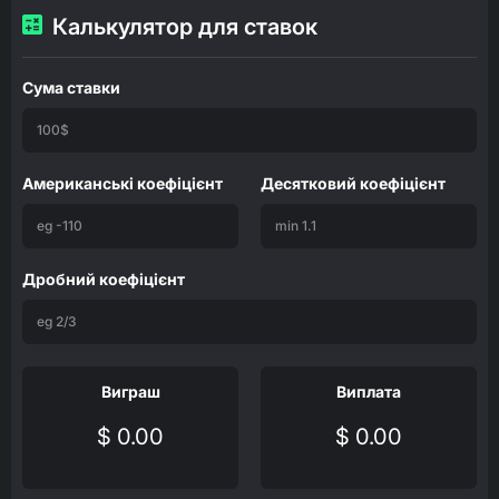
Калькулятор для ставок
Сума ставки
Американські коефіцієнт
Десятковий коефіцієнт
Дробний коефіцієнт
Виграш
Виплата
$ 0.00
$ 0.00