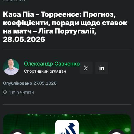
Каса Піа – Торреенсе: Прогноз,
коефіцієнти, поради щодо ставок
на матч – Ліга Португалії,
28.05.2026
Олександр Савченко
Спортивний оглядач
Опубліковано 27.05.2026
1 min читати