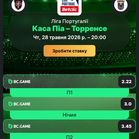
Ліга Португалії
Каса Піа – Торренсе
Чт, 28 травня 2026 р. – 20:00
Зробити ставку
2.22
П1
3.0
Нічия
3.45
П2