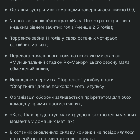
Остання зустріч між командами завершилася нічиєю 0:0;
У своїх останніх п’яти іграх «Каса Піа» зіграла три гри з
низьким рівнем забитих голів (менше 2,5 голів);
Торренсе забив 11 голів у своїх останніх чотирьох
офіційних матчах;
Перевага домашнього поля на невеликому стадіоні
«Муніципальний стадіон Ріо-Майор» цього сезону мала
обмежений вплив;
Нещодавня перемога “Торренсе” у кубку проти
“Спортинга” додає психологічного імпульсу;
Організація оборони залишається пріоритетом для обох
команд у прямих протистояннях;
«Каса Піа» продовжує мати труднощі зі створенням явних
моментів у домашніх матчах;
В останніх оновленнях складу команди не повідомлялося
про серйозні травми з жодної з команд.