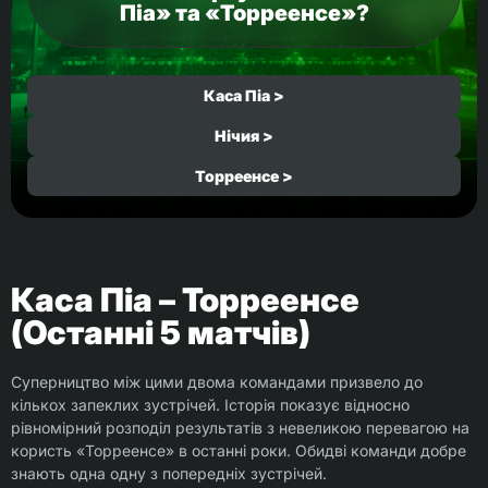
Піа» та «Торреенсе»?
Каса Піа >
Нічия >
Торреенсе >
Каса Піа – Торреенсе
(Останні 5 матчів)
Суперництво між цими двома командами призвело до
кількох запеклих зустрічей. Історія показує відносно
рівномірний розподіл результатів з невеликою перевагою на
користь «Торреенсе» в останні роки. Обидві команди добре
знають одна одну з попередніх зустрічей.