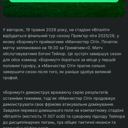
У вівторок, 19 травня 2026 року, на стадіоні «Віталіті»
відбудеться фінальний тур сезону Прем’єр-ліги 2025/26, у
якому «Борнмут» прийматиме «Манчестер Сіті». Початок
матчу заплановано на 19:30 за Гринвічем+0. Матч
обслуговуватиме Ентоні Тейлор. Ця зустріч завершує сезон
для обох команд: «Борнмут» бореться за місце у першій
половині турніру, а «Манчестер Сіті» прагне сильно
завершити сезон після того, як раніше здобув великий
трофей.
«Борнмут» демонструє вражаючу серію результатів
останніми тижнями, тоді як «Манчестер Сіті» продовжує
демонструвати своє фірмове атакувальне домінування.
Завдяки перевазі домашнього поля на компактному стадіоні
«Віталіті» (місткість 11 307 осіб) та суворому підходу Тейлора
до дисциплінарних питань, гра обіцяє тактичні нюанси та