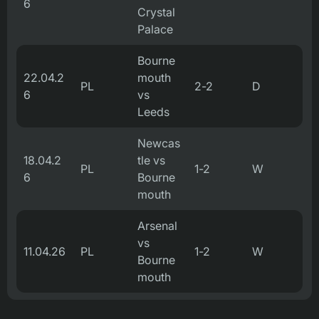
6
Crystal
Palace
Bourne
22.04.2
mouth
PL
2-2
D
6
vs
Leeds
Newcas
18.04.2
tle vs
PL
1-2
W
6
Bourne
mouth
Arsenal
vs
11.04.26
PL
1-2
W
Bourne
mouth