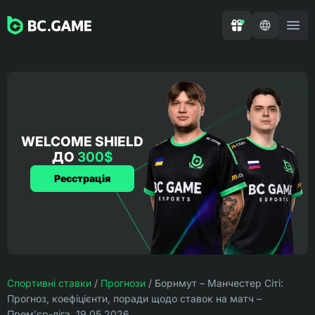
WELCOME SHIELD
ДО
300$
Реєстрація
Спортивні ставки
/
Прогнози
/
Борнмут – Манчестер Сіті:
Прогноз, коефіцієнти, поради щодо ставок на матч –
Прем’єр-ліга, 19.05.2026