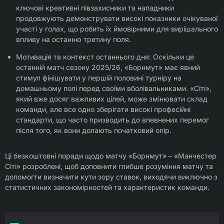
ключові креативні півзахисники та нападники
продовжують демонструвати високі показники очікуваної
участі у голах, що робить їх ймовірними для вирішального
впливу на останню третину поля.
Мотивація та контекст останнього дня: Оскільки це
останній матч сезону 2025/26, «Борнмут» має явний
стимул фінішувати у першій половині турніру на
домашньому полі перед своїми вболівальниками. «Сіті»,
який вже досяг важливих цілей, може змінювати склад
команди, але все одно зберігати високі професійні
стандарти, що часто призводить до впевнених перемог
після того, як вони долають початковий опір.
Ці безкоштовні поради щодо матчу «Борнмут» – «Манчестер
Сіті» розроблені, щоб доповнити глибше розуміння матчу та
допомогти визначити кути зору ставок, виходячи виключно з
статистичних закономірностей та характеристик команди.