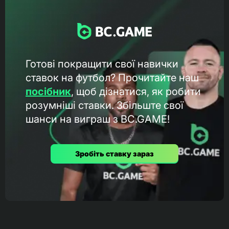
Готові покращити свої навички
ставок на футбол? Прочитайте наш
посібник
, щоб дізнатися, як робити
розумніші ставки. Збільште свої
шанси на виграш з BC.GAME!
Зробіть ставку зараз