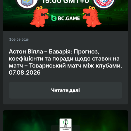
06-08-2026
Астон Вілла – Баварія: Прогноз,
коефіцієнти та поради щодо ставок на
матч – Товариський матч між клубами,
07.08.2026
Читати далі