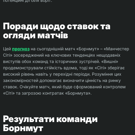
потенційні дії біля воріт.
Поради щодо ставок та
огляди матчів
Цей
прогноз
на сьогоднішній матч «Борнмут» – «Манчестер
Сіті» зосереджений на ключових тенденціях нещодавніх
виступів обох команд та історичних зустрічей. «Вишні»
продемонстрували стійкість вдома, тоді як «Сіті» зберігає
високий рівень навіть у перехідні періоди. Розуміння цих
закономірностей допомагає визначити цінність на ринку
ставок. Очікуйте матч, який буде сформований контролем
«Сіті» та загрозою контратак «Борнмута».
Результати команди
Борнмут