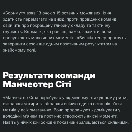
«Борнмут» взяв 13 очок з 15 останніх можливих. Їхня
здатність перемагати на виїзді проти провідних команд
свідчить про покращену глибину складу та тактичну
гнучкість. Вдома їх, як і раніше, важко зламати, вони
пропускають мало явних моментів. «Вишні» тепер прагнуть
завершити сезон ще одним позитивним результатом на
знайомому полі.
Результати команди
Манчестер Сіті
«Манчестер Сіті» перебуває у відмінному атакуючому ритмі,
вигравши чотири та зігравши внічию один з останніх п’яти
матчів у всіх змаганнях. Вони продовжують домінувати у
володінні м’ячем та постійно створюють якісні моменти.
Навіть у нічиїх їхні основні показники залишаються сильними.