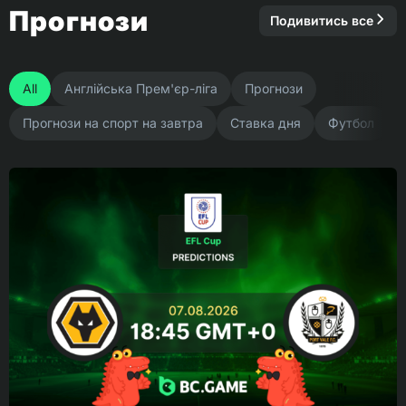
Прогнози
Подивитись все
All
Англійська Прем'єр-ліга
Прогнози
Прогнози на спорт на завтра
Ставка дня
Футбол