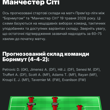
Манчестер Сіті
Ось прогнозовані стартові склади на матч Прем’єр-ліги між
“Борнмутом” та “Манчестер Сіті” 19 травня 2026 року. Ці
схеми базуються на нещодавніх виборах команд, тактичних
уподобаннях та доступних варіантах складу. Зверніть увагу,
що остаточні підтвердження зазвичай надходять за 60–75
хвилин до початку матчу.
Прогнозований склад команди
Борнмут (4-4-2):
Petrovic D. (GK), Jimenez A. (DF), Hill J. (DF), Senesi M. (DF),
Truffert A. (DF), Scott A. (MF), Adams T. (MF), Rayan (MF),
Kroupi E. J. (MF), Tavernier M. (FW), Evanilson (FW)