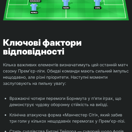
Ключові фактори
відповідності
Кілька важливих елементів визначатимуть цей останній матч
сезону Прем’єр-ліги. Обидві команди мають сильний імпульс
нещодавно, але різні пріоритети. Наступні моменти
заслуговують на пильну увагу:
Вражаючі чотири перемоги Борнмута у п’яти іграх, що
демонструє чудову оборонну стійкість на виїзді.
Клінічна атакуюча форма «Манчестер Сіті», який забив
три голи у кількох нещодавніх перемогах у Прем’єр-лізі.
Стиль суддівства Ентоні Тейлора — суворий щодо фолів