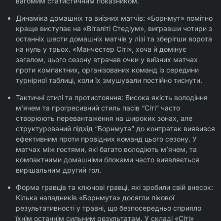
вагомим статистичним показником.
Динаміка домашніх та виїзних матчів: «Борнмут» помітно
краще виступає на «Віталіті Стедіум», вигравши чотири з
останніх шести домашніх матчів у лізі та зберігши ворота
на нуль у трьох. «Манчестер Сіті», хоча й домінує
загалом, цього сезону втрачав очки у виїзних матчах
проти компактних, організованих команд із середини
турнірної таблиці, коли їх змушували постійно тиснути.
Тактичні стилі та протистояння: Висока якість володіння
м’ячем та прогресивний стиль пасів “Сіті” часто
створюють перевантаження на широких зонах, але
структурований підхід “Борнмута” до контратак виявився
ефективним проти провідних команд цього сезону. У
матчах між гостями, які багато володіють м’ячем, та
компактними домашніми блоками часто виявляється
вирішальним другий гол.
Форма гравців та ключові гравці, які зробили свій внесок:
Кілька нападників «Борнмута» досягли пікової
результативності у травні, що безпосередньо сприяло
їхнім останнім сильним результатам. У складі «Сіті»