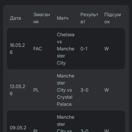
Змаган
Результ
Підсум
Дата
Матч
ня
ат
ок
Chelsea
vs
16.05.2
FAC
Manche
0-1
W
6
ster
City
Manche
ster
13.05.2
PL
City vs
3-0
W
6
Crystal
Palace
Manche
ster
09.05.2
PL
City vs
3-0
W