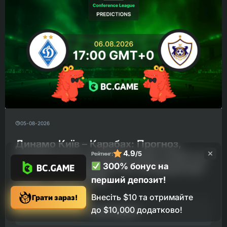
05-08-2026
Динамо Київ – Карабах: Прогноз,
4.9
/5
коефіцієнти та поради щодо ставок на
Рейтинг:
300% бонус на
матч – Кваліфікація Ліги конференцій
УЄФА, 06.08.2026
перший депозит!
Внесіть $10 та отримайте
Грати зараз!
до $10,000 додатково!
Читати далі