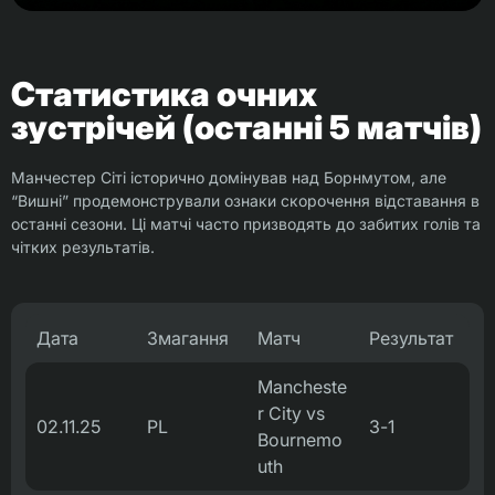
Статистика очних
зустрічей (останні 5 матчів)
Манчестер Сіті історично домінував над Борнмутом, але
“Вишні” продемонстрували ознаки скорочення відставання в
останні сезони. Ці матчі часто призводять до забитих голів та
чітких результатів.
Дата
Змагання
Матч
Результат
Mancheste
r City vs
02.11.25
PL
3-1
Bournemo
uth