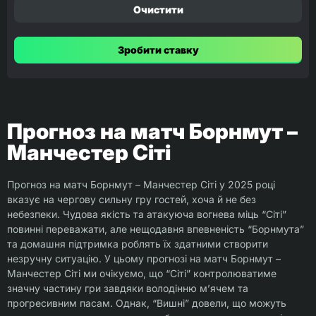
Очистити
Зробити ставку
Прогноз на матч Борнмут –
Манчестер Сіті
Прогноз на матч Борнмут – Манчестер Сіті у 2025 році
вказує на чергову сильну гру гостей, хоча й не без
небезпеки. Чудова якість та атакуюча вогнева міць “Сіті”
повинні переважати, але нещодавня впевненість “Борнмута”
та домашня підтримка роблять їх здатними створити
незручну ситуацію. У цьому прогнозі на матч Борнмут –
Манчестер Сіті ми очікуємо, що “Сіті” контролюватиме
значну частину гри завдяки володінню м’ячем та
прогресивним пасам. Однак, “Вишні” довели, що можуть