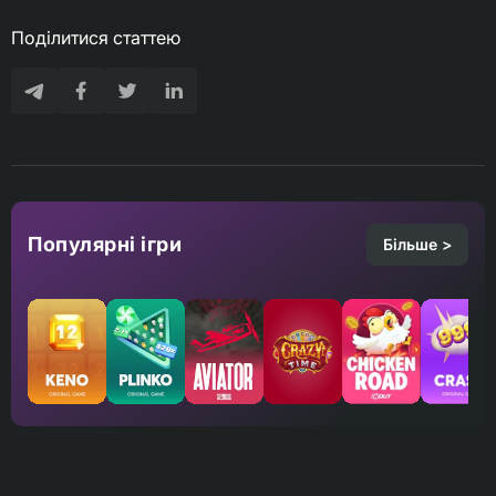
Поділитися статтею
Популярні ігри
Більше >