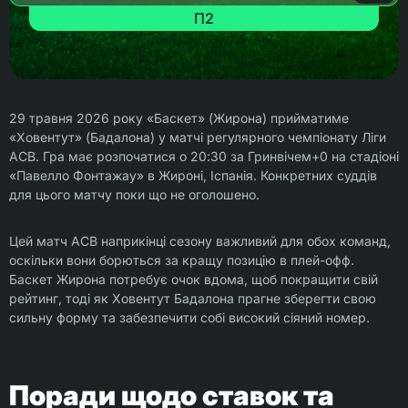
П2
29 травня 2026 року «Баскет» (Жирона) прийматиме
«Ховентут» (Бадалона) у матчі регулярного чемпіонату Ліги
ACB. Гра має розпочатися о 20:30 за Гринвічем+0 на стадіоні
«Павелло Фонтажау» в Жироні, Іспанія. Конкретних суддів
для цього матчу поки що не оголошено.
Цей матч ACB наприкінці сезону важливий для обох команд,
оскільки вони борються за кращу позицію в плей-офф.
Баскет Жирона потребує очок вдома, щоб покращити свій
рейтинг, тоді як Ховентут Бадалона прагне зберегти свою
сильну форму та забезпечити собі високий сіяний номер.
Поради щодо ставок та