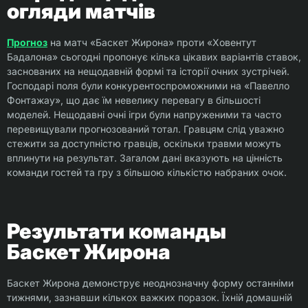
огляди матчів
Прогноз
на матч «Баскет Жирона» проти «Ховентут
Бадалона» сьогодні пропонує кілька цікавих варіантів ставок,
заснованих на нещодавній формі та історії очних зустрічей.
Господарі поля були конкурентоспроможними на «Павелло
Фонтажау», що дає їм невелику перевагу в більшості
моделей. Нещодавні очні ігри були напруженими та часто
перевищували прогнозований тотал. Гравцям слід уважно
стежити за доступністю гравців, оскільки травми можуть
вплинути на результат. Загалом дані вказують на цінність
команди гостей та гру з більшою кількістю набраних очок.
Результати команды
Баскет Жирона
Баскет Жирона демонструє неоднозначну форму останніми
тижнями, зазнавши кількох важких поразок. Їхній домашній