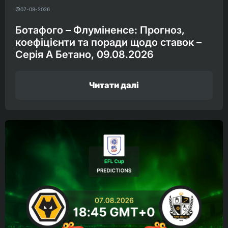
07-08-2026
Ботафого – Флуміненсе: Прогноз,
коефіцієнти та поради щодо ставок –
Серія А Бетано, 09.08.2026
Читати далі