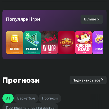
Популярні ігри
Більше >
Прогнози
Подивитись все
All
Баскетбол
Прогнози
Прогнози на спорт на завтра