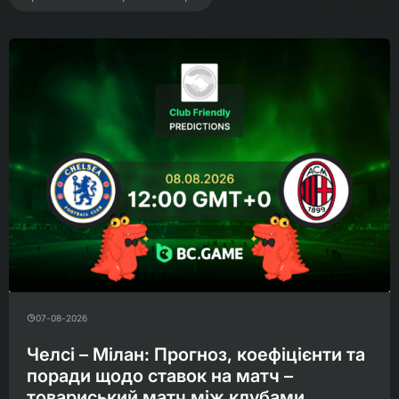
07-08-2026
Челсі – Мілан: Прогноз, коефіцієнти та
поради щодо ставок на матч –
товариський матч між клубами,