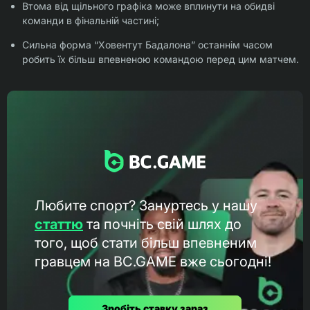
Втома від щільного графіка може вплинути на обидві
команди в фінальній частині;
Сильна форма “Ховентут Бадалона” останнім часом
робить їх більш впевненою командою перед цим матчем.
Любите спорт? Зануртесь у нашу
статтю
та почніть свій шлях до
того, щоб стати більш впевненим
гравцем на BC.GAME вже сьогодні!
Зробіть ставку зараз