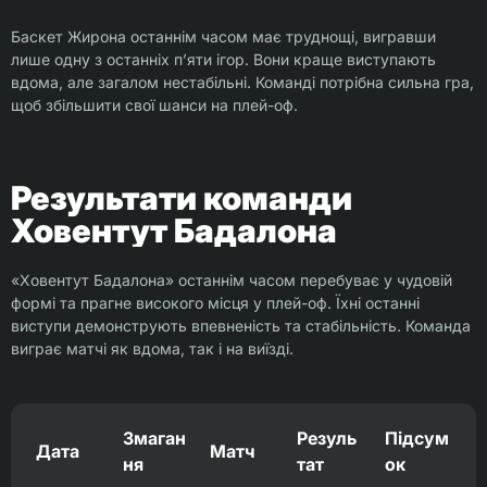
Баскет Жирона останнім часом має труднощі, вигравши
лише одну з останніх п’яти ігор. Вони краще виступають
вдома, але загалом нестабільні. Команді потрібна сильна гра,
щоб збільшити свої шанси на плей-оф.
Результати команди
Ховентут Бадалона
«Ховентут Бадалона» останнім часом перебуває у чудовій
формі та прагне високого місця у плей-оф. Їхні останні
виступи демонструють впевненість та стабільність. Команда
виграє матчі як вдома, так і на виїзді.
Змаган
Резуль
Підсум
Дата
Матч
ня
тат
ок