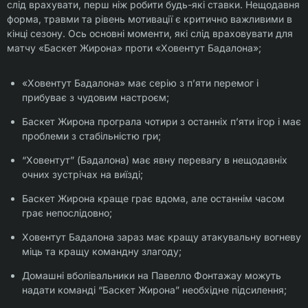
слід врахувати, перш ніж робити будь-які ставки. Нещодавня
форма, травми та рівень мотивації є критично важливими в
кінці сезону. Ось основні моменти, які слід враховувати для
матчу «Баскет Жирона» проти «Ховентут Бадалона»;
«Ховентут Бадалона» має серію з п’яти перемог і
прибуває з чудовим настроєм;
Баскет Жирона програла чотири з останніх п’яти ігор і має
проблеми з стабільністю гри;
“Ховентут” (Бадалона) має явну перевагу в нещодавніх
очних зустрічах на виїзді;
Баскет Жирона краще грає вдома, але останнім часом
грає непослідовно;
Ховентут Бадалона зараз має кращу атакувальну вогневу
міць та кращу командну злагоду;
Домашні вболівальники на Павелло Фонтажау можуть
надати команді “Баскет Жирона” необхідне підсилення;