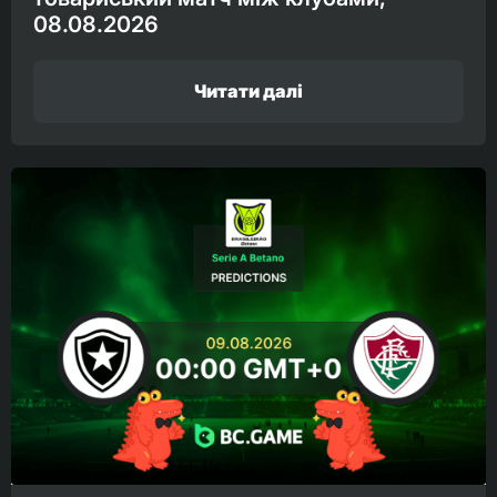
08.08.2026
Читати далі