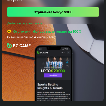
Отримайте бонус $300
Дивіться повну інформацію
Отримання бонусу гарантовано на 100%
Останній надійшов 4 хвилини тому