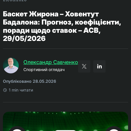
Баскет Жирона – Ховентут
Бадалона: Прогноз, коефіцієнти,
поради щодо ставок – ACB,
29/05/2026
Олександр Савченко
Спортивний оглядач
Опубліковано 28.05.2026
1 min читати