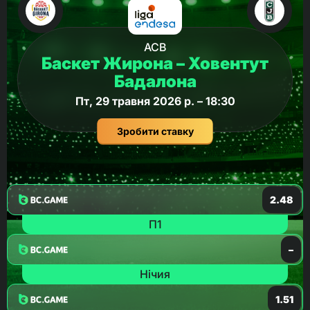
ACB
Баскет Жирона – Ховентут
Бадалона
Пт, 29 травня 2026 р. – 18:30
Зробити ставку
2.48
П1
–
Нічия
1.51