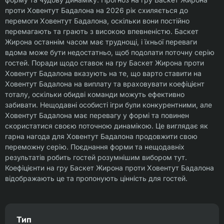
проти Ховентут Бадалона на 2026 рік схиляється до
перемоги Ховентут Бадалона, оскільки вони постійно
перемагають та грають з високою впевненістю. Баскет
Жирона останнім часом має труднощі, і їхньої переваги
вдома може бути недостатньо, щоб подолати поточну серію
гостей. Поради щодо ставок на гру Баскет Жирона проти
Ховентут Бадалона вказують на те, що варто ставити на
Ховентут Бадалона на виплату та враховувати коефіцієнт
тоталу, оскільки обидві команди можуть ефективно
забивати. Нещодавні особисті ігри були конкурентними, але
Ховентут Бадалона має перевагу у формі та повинен
скористатися своєю поточною динамікою. Це виглядає як
гарна нагода для Ховентут Бадалона продовжити свою
переможну серію. Поєднання форми та нещодавніх
результатів робить гостей розумнішим вибором тут.
Коефіцієнти на гру Баскет Жирона проти Ховентут Бадалона
відображають це та пропонують цінність для гостей.
Тип