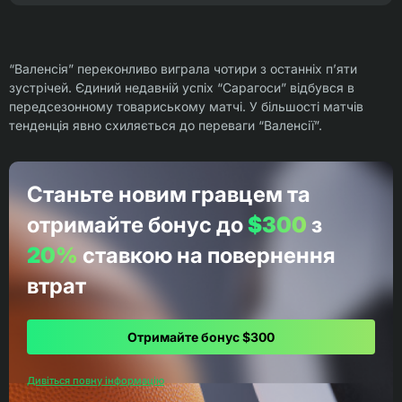
“Валенсія” переконливо виграла чотири з останніх п’яти
зустрічей. Єдиний недавній успіх “Сарагоси” відбувся в
передсезонному товариському матчі. У більшості матчів
тенденція явно схиляється до переваги “Валенсії”.
Станьте новим гравцем та
отримайте бонус до
$300
з
20%
ставкою на повернення
втрат
Отримайте бонус $300
Дивіться повну інформацію