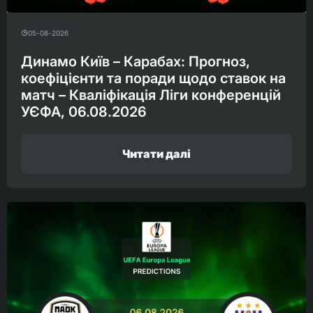
05-08-2026
Динамо Київ – Карабах: Прогноз,
коефіцієнти та поради щодо ставок на
матч – Кваліфікація Ліги конференцій
УЄФА, 06.08.2026
Читати далі