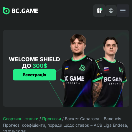
WELCOME SHIELD
ДО
300$
Реєстрація
Спортивні ставки
/
Прогнози
/
Баскет Сарагоса – Валенсія:
Прогноз, коефіцієнти, поради щодо ставок – ACB Liga Endesa,
13/05/2026