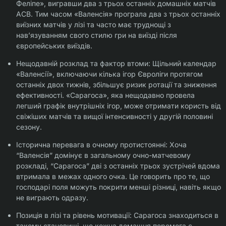
Феліпе», вигравши два з трьох останніх домашніх матчів
ACB. Тим часом «Валенсія» програла два з трьох останніх
виїзних матчів у лізі та часто має труднощі з
нав’язуванням свого стилю гри на виїзді після
європейських виїздів.
Нещодавній розклад та фактор втоми: Щільний календар
«Валенсії», включаючи кілька ігор Євроліги протягом
останніх двох тижнів, збільшує ризик ротації та зниження
ефективності. «Сарагоса», яка нещодавно провела
легший графік внутрішніх ігор, може отримати користь від
свіжіших матчів та вищої інтенсивності у другій половині
сезону.
Історична перевага в очному протистоянні: Хоча
“Валенсія” домінує в загальному очно-матчевому
розкладі, “Сарагоса” дві з останніх трьох зустрічей вдома
втримала в межах одного очка. Це говорить про те, що
господарі поля можуть покрити менші різниці, навіть якщо
не виграють одразу.
Позиція в лізі та рівень мотивації: Сарагоса знаходиться в
такому становищі, що кожна домашня перемога є