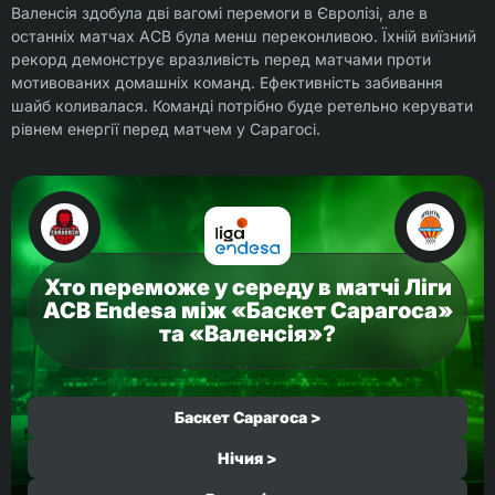
Валенсія здобула дві вагомі перемоги в Євролізі, але в
останніх матчах ACB була менш переконливою. Їхній виїзний
рекорд демонструє вразливість перед матчами проти
мотивованих домашніх команд. Ефективність забивання
шайб коливалася. Команді потрібно буде ретельно керувати
рівнем енергії перед матчем у Сарагосі.
Хто переможе у середу в матчі Ліги
ACB Endesa між «Баскет Сарагоса»
та «Валенсія»?
Баскет Сарагоса >
Нічия >