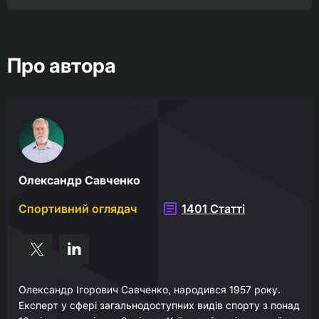
Про автора
Олександр Савченко
Спортивний оглядач
1401 Статті
Олександр Ігорович Савченко, народився 1957 року.
Експерт у сфері загальнодоступних видів спорту з понад