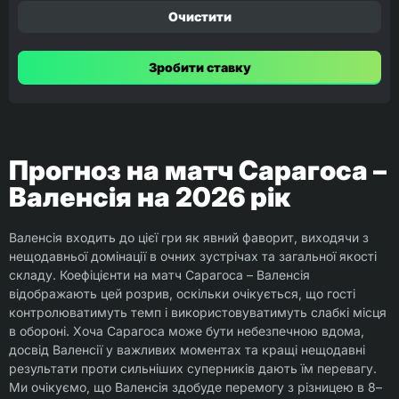
Очистити
Зробити ставку
Прогноз на матч Сарагоса –
Валенсія на 2026 рік
Валенсія входить до цієї гри як явний фаворит, виходячи з
нещодавньої домінації в очних зустрічах та загальної якості
складу. Коефіцієнти на матч Сарагоса – Валенсія
відображають цей розрив, оскільки очікується, що гості
контролюватимуть темп і використовуватимуть слабкі місця
в обороні. Хоча Сарагоса може бути небезпечною вдома,
досвід Валенсії у важливих моментах та кращі нещодавні
результати проти сильніших суперників дають їм перевагу.
Ми очікуємо, що Валенсія здобуде перемогу з різницею в 8–