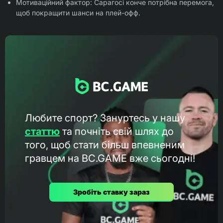
Мотиваційний фактор: Сарагосі конче потрібна перемога,
щоб покращити шанси на плей-офф.
Любите спорт? Зануртесь у нашу
статтю
та почніть свій шлях до
того, щоб стати більш впевненим
гравцем на BC.GAME вже сьогодні!
Зробіть ставку зараз