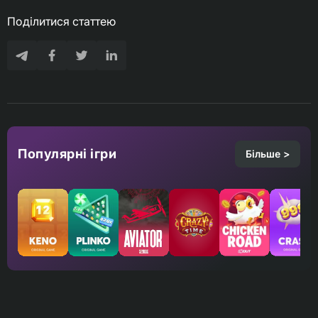
Поділитися статтею
Популярні ігри
Більше >