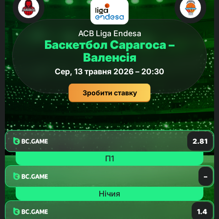
ACB Liga Endesa
Баскетбол Сарагоса –
Валенсія
Сер, 13 травня 2026 – 20:30
Зробити ставку
2.81
П1
–
Нічия
1.4