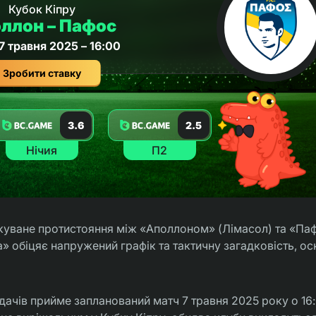
Кубок Кіпру
ллон – Пафос
7 травня 2025 – 16:00
Зробити ставку
3.6
2.5
Нічия
П2
куване протистояння між «Аполлоном» (Лімасол) та «Па
а» обіцяє напружений графік та тактичну загадковість, ос
ядачів прийме запланований матч 7 травня 2025 року о 16: