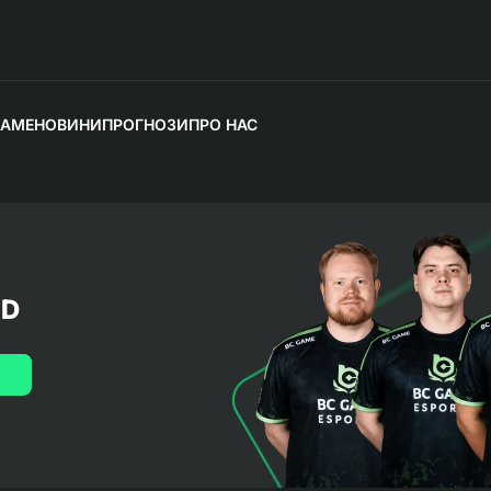
GAME
НОВИНИ
ПРОГНОЗИ
ПРО НАС
LD