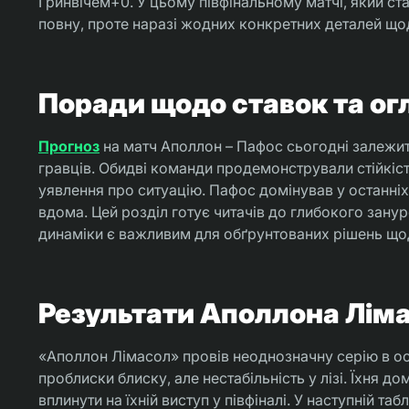
Гринвічем+0. У цьому півфінальному матчі, який ст
повну, проте наразі жодних конкретних деталей що
Поради щодо ставок та ог
Прогноз
на матч Аполлон – Пафос сьогодні залежит
гравців. Обидві команди продемонстрували стійкіст
уявлення про ситуацію. Пафос домінував у останніх
вдома. Цей розділ готує читачів до глибокого занурен
динаміки є важливим для обґрунтованих рішень що
Результати Аполлона Лім
«Аполлон Лімасол» провів неоднозначну серію в ос
проблиски блиску, але нестабільність у лізі. Їхня
вплинути на їхній виступ у півфіналі. У наступній таб