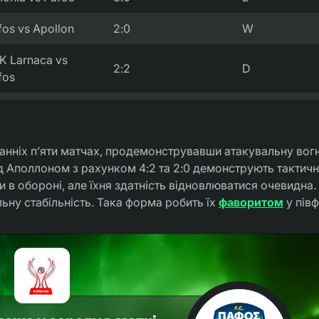
fos vs Apollon
2:0
W
K Larnaca vs
2:2
D
fos
нніх п’яти матчах, продемонструвавши атакувальну вогн
ад Аполлоном з рахунком 4:2 та 2:0 демонструють тактич
и в обороні, але їхня здатність відновлюватися очевидна.
ьну стабільність. Така форма робить їх
фаворитом
у півф