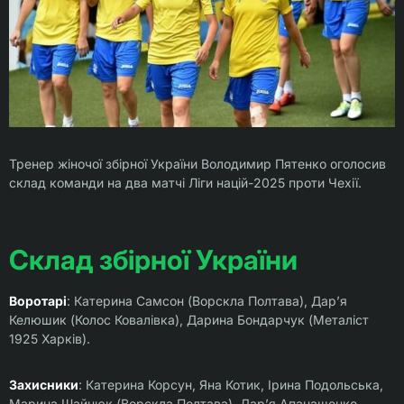
Тренер жіночої збірної України Володимир Пятенко оголосив
склад команди на два матчі Ліги націй-2025 проти Чехії.
Склад збірної України
Воротарі
: Катерина Самсон (Ворскла Полтава), Дар’я
Келюшик (Колос Ковалівка), Дарина Бондарчук (Металіст
1925 Харків).
Захисники
: Катерина Корсун, Яна Котик, Ірина Подольська,
Марина Шайнюк (Ворскла Полтава), Дар’я Апанащенко,