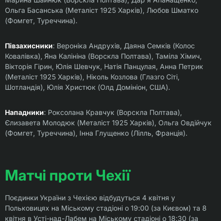
Ольга Басанська (Металіст 1925 Харків), Любов Шматко
(Фомгет, Туреччина).
Півзахисники
: Вероніка Андрухів, Даяна Семків (Колос
Ковалівка), Яна Калініна (Ворскла Полтава), Таміла Хімич,
Вікторія Гірин, Юлія Шевчук, Натія Панцулая, Анна Петрик
(Металіст 1925 Харків), Ніколь Козлова (Глазго Сіті,
Шотландія), Юлія Христюк (Олд Домініон, США).
Нападники
: Роксолана Кравчук (Ворскла Полтава),
Єлизавета Молодюк (Металіст 1925 Харків), Ольга Овдійчук
(Фомгет, Туреччина), Інна Глущенко (Лілль, Франція).
Матчі проти Чехії
Поєдинки України з Чехією відбудуться 4 квітня у
Польковицях на Міському стадіоні о 19:00 (за Києвом) та 8
квітня в Усті-над-Лабем на Міському стадіоні о 18:30 (за