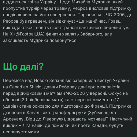
віддається грі за Україну. Щодо Михайла Мудрика, який
пропустив турнір через травму, Ребров висловив підтримку,
сподіваючись на його повернення. Порівняння з ЧС-2006, де
Ребров був гравцем, він відкинув: «Це інший час. Гравці
викладаються, навіть після трансатлантичного перельоту».
На X (@Football_UA) фанати хвалять Забарного, але
закликають Мудрика повернутися.
Що далі?
Перемога над Новою Зеландією завершила виступ України
на Canadian Shield, давши Реброву дані про резервістів
перед відбірковими матчами ЧС-2026 у вересні. Фокус на
обороні (2.1 відбори за матч) та створенні моментів (17
ударів) стане основою для підготовки до Франції. Підтримка
діаспори в Канаді, як і трансферні рухи (Зубіменді до
Арсеналу, Вірц до Ліверпуля), додають мотивації. Наступний
виклик – Ліга націй, де помилки, як проти Канади, будуть
неприпустимими.