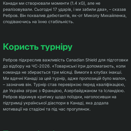
Канади ми створювали моменти (1.4 xG), але не
реалізовували. Сьогодні 17 ударів, і ми забили два», – сказав
Ребров. Він похвалив дебютантів, як-от Миколу Михайленка,
сподіваючись на їхню стабільність.
Користь турніру
Ребров підкреслив важливість Canadian Shield для підготовки
до відбору на ЧС-2026. «Товариські ігри допомагають, коли
команда не збирається три місяці. Вимоги в клубах інакші.
Ми вдячні Канаді за цей турнір, адже пропозицій було мало»,
– зазначив він. Турнір став перевіркою перед кваліфікацією,
де Україна зіграє з Францією, Азербайджаном та Ісландією.
Ребров відкинув критику щодо поїздки, наголосивши на
підтримці української діаспори в Канаді, яка додала
мотивації на стадіоні та під час прогулянок.