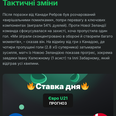
Тактичні зміни
Після поразки від Канади Ребров був розчарований
«вирішальними помилками», попри перевагу в ключових
компонентах (виграли 54% дуелей). Проти Нової Зеландії
команда сфокусувалася на захисті, хоча пропустила один
гол. «Ми зіграли сконцентровано в обороні й створили багато
моментів», – сказав він. На відміну від гри з Канадою, де
чотири пропущені голи (2.8 xG суперника) затьмарили
зусилля, матч із Новою Зеландією показав прогрес, зокрема
завдяки Івану Калюжному (1 асист) та Іллі Забарному, який
відіграв усі хвилини.
Ставка дня
Євро U21
ПРОГНОЗ