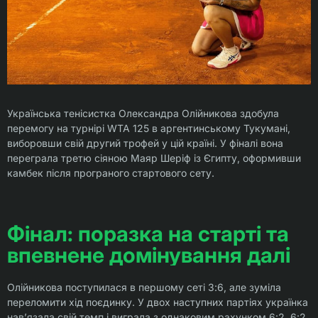
Українська тенісистка Олександра Олійникова здобула
перемогу на турнірі WTA 125 в аргентинському Тукумані,
виборовши свій другий трофей у цій країні. У фіналі вона
переграла третю сіяною Маяр Шеріф із Єгипту, оформивши
камбек після програного стартового сету.
Фінал: поразка на старті та
впевнене домінування далі
Олійникова поступилася в першому сеті 3:6, але зуміла
переломити хід поєдинку. У двох наступних партіях українка
нав’язала свій темп і виграла з однаковим рахунком 6:2, 6:2,