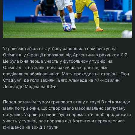
Українська збірна з футболу завершила свій виступ на
Олімпіаді у Франції поразкою від Аргентини з рахунком 0:2.
Це була їхня перша участь у футбольному турнірі на
Олімпіаді, і, на жаль, вона закінчилася раніше, ніж
сподівалися вболівальники. Матч проходив на стадіоні “Ліон
Стадіум”, де голи забили Тьяго Альмада на 47-й хвилині і
Леонардо Медіна на 90-й.
Перед останнім туром групового етапу в групі В всі команди
мали по три очки, що створювало максимально заплутану
ситуацію. Українці повинні були перемагати, щоб продовжити
участь у турнірі, але поразка від Аргентини перекреслила
їхні шанси на вихід з групи.