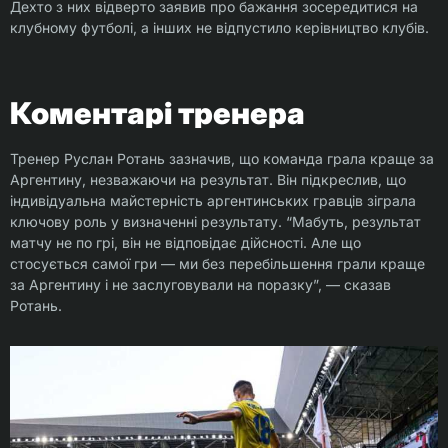
Дехто з них відверто заявив про бажання зосередитися на
клубному футболі, а інших не відпустило керівництво клубів.
Коментарі тренера
Тренер Руслан Ротань зазначив, що команда грала краще за
Аргентину, незважаючи на результат. Він підкреслив, що
індивідуальна майстерність аргентинських гравців зіграла
ключову роль у визначенні результату. “Мабуть, результат
матчу не по грі, він не відповідає дійсності. Але що
стосується самої гри — ми без перебільшення грали краще
за Аргентину і не заслуговували на поразку”, — сказав
Ротань.