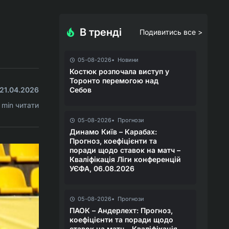
В тренді
Подивитись все >
05-08-2026
Новини
Костюк розпочала виступ у
Торонто перемогою над
21.04.2026
Себов
 min читати
05-08-2026
Прогнози
Динамо Київ – Карабах:
Прогноз, коефіцієнти та
поради щодо ставок на матч –
Кваліфікація Ліги конференцій
УЄФА, 06.08.2026
05-08-2026
Прогнози
ПАОК – Андерлехт: Прогноз,
коефіцієнти та поради щодо
ставок на матч – Кваліфікація