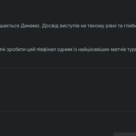
ється Динамо. Досвід виступів на такому рівні та глиб
ні зробити цей півфінал одним із найцікавіших матчів тур