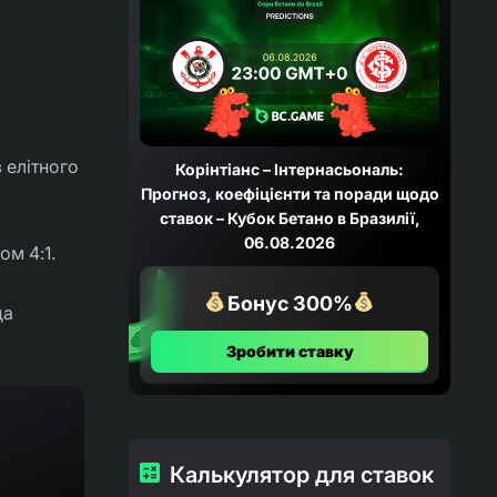
03-08-2026
Прогнози
М’єлбю АІФ – CК Слован
Братислава: Прогнози,
коефіцієнти та поради щодо
ставок – Кваліфікація Ліги
чемпіонів, 04.08.2026
 елітного
Корінтіанс – Інтернасьональ:
03-08-2026
Прогнози
Прогноз, коефіцієнти та поради щодо
М’янма – Лаос: Прогноз,
ставок – Кубок Бетано в Бразилії,
коефіцієнти, поради щодо
06.08.2026
ом 4:1.
ставок на матч – Чемпіонат
АСЕАН, 04.08.2026
Бонус 300%
да
31-07-2026
Новини
Зробити ставку
Маркевич жорстко оцінив гру
Волошина та Пономаренка
проти ПАОКа
31-07-2026
Прогнози
Калькулятор для ставок
ФК Порту – Торреенсе: