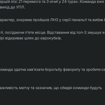
ій лізі: 21 перемога та 3 нічиї у 24 турах. Команда вже
 вихід до УПЛ.
арактер, зокрема пройшов ЛНЗ у серії пенальті та вибив 
і, посідаючи п’яте місце. Відставання від топ-3 змушує 
ірі відкриває шлях до єврокубків.
манда здатна нав’язати боротьбу фавориту та зробити с
жливість матчу та зазначив, що обидві команди будуть