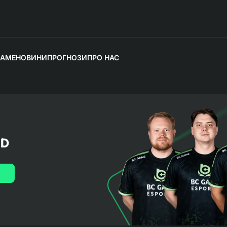
GAME
НОВИНИ
ПРОГНОЗИ
ПРО НАС
LD