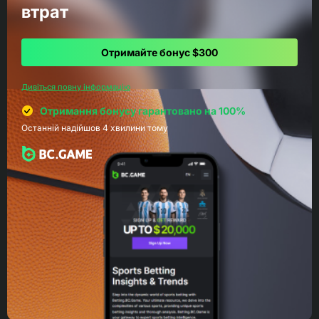
втрат
Отримайте бонус $300
Дивіться повну інформацію
Отримання бонусу гарантовано на 100%
Останній надійшов 4 хвилини тому