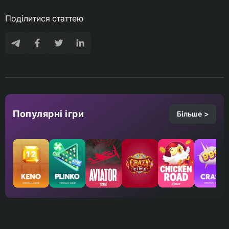
Поділитися статтею
Популярні ігри
Більше >