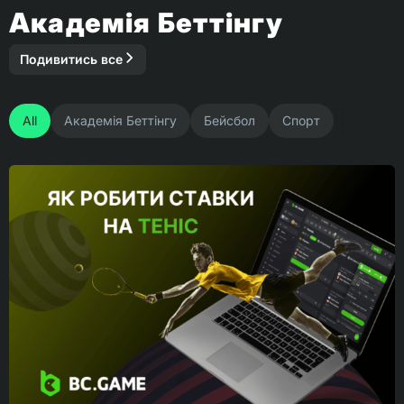
Академія Беттінгу
Подивитись все
All
Академія Беттінгу
Бейсбол
Спорт