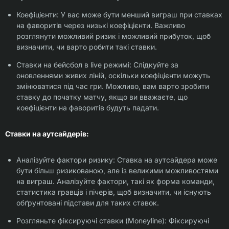
Коефіцієнти: У вас може бути менший виграш при ставках
на фаворитів через низькі коефіцієнти. Важливо
розглянути можливий ризик і можливий прибуток, щоб
визначити, чи варто робити такі ставки.
Ставки на бейсбол в live режимі: Слідкуйте за
оновленнями живих ліній, оскільки коефіцієнти можуть
змінюватися під час гри. Можливо, вам варто зробити
ставку до початку матчу, якщо ви вважаєте, що
коефіцієнти на фаворитів будуть падати.
Ставки на аутсайдерів:
Аналізуйте фактори ризику: Ставка на аутсайдера може
бути більш ризикованою, але із великими можливостями
на виграш. Аналізуйте фактори, такі як форма команди,
статистика гравців і пічерів, щоб визначити, чи існують
обґрунтовані підстави для таких ставок.
Розгляньте фіксируючі ставки (Moneyline): Фіксируючі