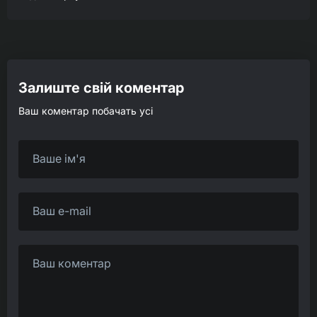
Залиште свій коментар
Ваш коментар побачать усі