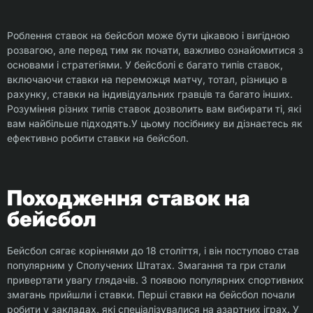
Роблення ставок на бейсбол може бути цікавою і вигідною
розвагою, але перед тим як почати, важливо ознайомитися з
основами і стратегіями. У бейсболі є багато типів ставок,
включаючи ставки на переможця матчу, тотал, різницю в
рахунку, ставки на індивідуальних гравців та багато інших.
Розуміння різних типів ставок дозволить вам вибирати ті, які
вам найбільше підходять.У цьому посібнику ви дізнаєтесь як
ефективно робити ставки на бейсбол.
Походження ставок на
бейсбол
Бейсбол сягає коріннями до 18 століття, і він поступово став
популярним у Сполучених Штатах. Змагання та гри стали
привертати увагу глядачів. З появою популярних спортивних
змагань прийшли і ставки. Перші ставки на бейсбол почали
робити у закладах, які спеціалізувалися на азартних іграх. У