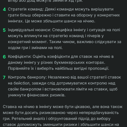
вітер або дощ можуть змінити хід гри.
Стратегія команд: Деякі команди можуть вирішувати
грати більш обережно і ставити на оборону у конкретних
іннінгах. Це може збільшити шанси на нічию.
Індивідуальні нюанси: Специфіка іннінгу і ситуація на полі
можуть вплинути на стратегію команд і пічерів у
конкретний момент. Таким чином, важливо слідкувати за
ходом гри і змінами на полі.
Коефіцієнти: Оцініть коефіцієнти для ставок на нічию в
даному іннінгу у різних букмекерських конторах.
Порівняйте їх і виберіть найбільш вигідні пропозиції.
Контроль банкролу: Незалежно від вашої стратегії ставок
на бейсбол, завжди слід дотримуватися контролю над
своїм банкролом і встановлювати ліміти на ставки, щоб
уникнути фінансових ризиків.
Ставка на нічию в іннінгу може бути цікавою, але вона також
може бути досить ризикованою через непередбачуваність
гри. Ретельний аналіз і обгрунтований підхід до вибору
ставок допоможуть зменшити ризики і збільшити шанси на