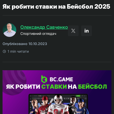
Як робити ставки на Бейсбол 2025
Олександр Савченко
Спортивний оглядач
Опубліковано 10.10.2023
1 min читати