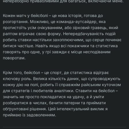
непереборно привабливими для багатьох, включаючи мене.
Кожен матч у бейсболі – це нова історія, готова до
розгортання. Можливо, це команда-аутсайдер, яка
протистоїть усім очікуванням, або зірковий гравець, який
раптом втрачає свою форму. Непередбачуваність подій
робить ставки настільки захоплюючими, що серце починає
битися частіше. Навіть якщо всі покажчики та статистика
говорять про одне, у грі завжди є місце несподіваним
поворотам.
Крім того, бейсбол – це спорт, де статистика відіграє
ключову роль. Велика кількість даних, що супроводжують
кожну дію на полі, робить її справжнім райським куточком
для стратегів і любителів аналітики. Ставити на бейсбол –
значить не просто покладатися на удачу, а й уміти
розбиратися в числах, бачити патерни та приймати
обґрунтовані рішення. Цей інтелектуальний виклик я
приймаю із задоволенням.