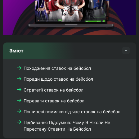
Зміст
Походження ставок на бейсбол
Поради щодо ставок на бейсбол
Стратегії ставок на бейсбол
Переваги ставок на бейсбол
Поширені помилки під час ставок на бейсбол
Підбивання Підсумків: Чому Я Ніколи Не
Перестану Ставити На Бейсбол