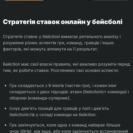
Стратегія ставок онлайн у бейсболі
Стратегія ставок у бейсболі вимагає ретельного аналізу і
розуміння різних аспектів гри, команд, гравців і інших
факторів, які можуть вплинути на її результат.
Бейсбол має свої власні правила, які важливо розуміти перед
тим, як робити ставки. Розглянемо такі основні аспекти:
Гра складається з 9 інінгів (частин гри), і кожен інінг
складається з двох підходів: атаки (бейсболіст команди) і
оборони (команда-суперник).
Існує дев’ять позицій для гравців у полі і дев’ять
бейсболістів у складі команди на бейсбол.
Гра закінчується, коли одна з команд набирає більше
очок (бігів), ніж інша, або коли закінчується встановлений