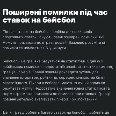
Поширені помилки під час
ставок на бейсбол
Під час ставок на бейсбол, подібно до інших видів
спортивних ставок, існують певні поширені помилки, які
можуть призвести до втрат грошей. Важливо розуміти ці
помилки та намагатися їх уникнути.
Бейсбол – це гра, яка базується на статистиці. Однією з
найбільших помилок є недостатній аналіз статистики команд,
гравців і пічерів. Гравці повинні докладати зусиль для
вивчення історії гри, рейтингів, середніх кількостей бігів і
багато іншого. Пічери в бейсболі мають значний вплив на
результат матчу. Недостатнє вивчення їхньої статистики та
форми гри може призвести до помилок при ставках. Гравці
повинні ретельно аналізувати пічерів і їхні показники.
Деякі гравці роблять багато ставок на бейсбол і роблять це