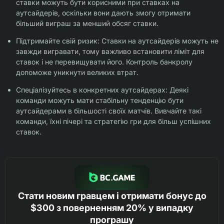
ставки можуть бути корисними при ставках на
аутсайдерів, оскільки вони дають змогу отримати
більший виграш за менший обсяг ставки.
Підтримайте свій ризик: Ставки на аутсайдерів можуть не
завжди вигравати, тому важливо встановити ліміт для
ставок і не перевищувати його. Контроль банкролу
допоможе уникнути великих втрат.
Спеціалізуйтесь в конкретних аутсайдерах: Деякі
команди можуть мати стабільну тенденцію бути
аутсайдерами в більшості своїх матчів. Вивчайте такі
команди, їхні пічері та стратегію гри для більш успішних
ставок.
Стати новим гравцем і отримати бонус до
$300 з поверненням 20% у випадку
програшу