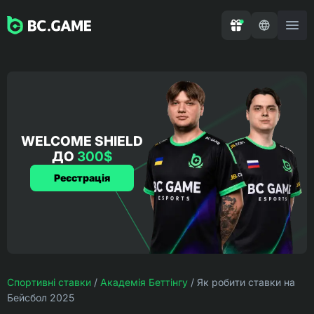
WELCOME SHIELD
ДО
300$
Реєстрація
Спортивні ставки
/
Академія Беттінгу
/
Як робити ставки на
Бейсбол 2025