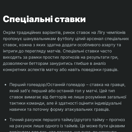
Спеціальні ставки
Окрім традиційних варіантів, ринок ставок на Лігу чемпіонів
пропонує шанувальникам футболу цілий арсенал спеціальних
ставок, кожна з яких здатна додати особливого азарту та
інтриги до перегляду матчів. Спеціальні ставки часто
виходять за рамки простих прогнозів на результати гри,
дозволяючи бетторам зануритись глибше в аналіз
конкретних аспектів матчу або навіть поведінки гравців.
Перший голеадор/Останній голеадор – ставка на гравця,
який заб’є перший або останній гол у матчі. Цей тип
ставок вимагає від бетторів не лише розуміння загальної
тактики команди, але й здатності оцінити індивідуальні
навички та поточну форму атакувальних гравців.
Точний рахунок першого тайму/другого тайму – прогноз
на рахунок лише одного із таймів. Це може бути цікавим
варіантом для тих, хто вважає, що знає, як команди