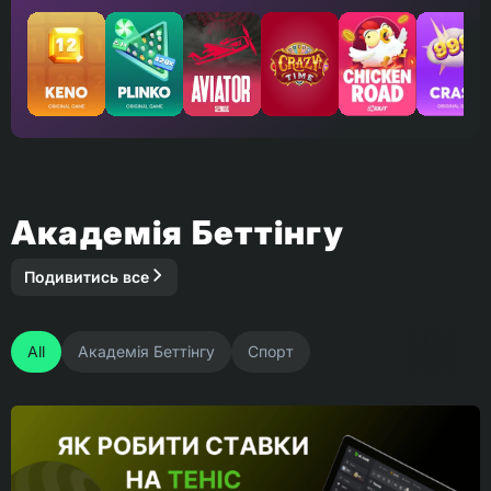
Академія Беттінгу
Подивитись все
All
Академія Беттінгу
Спорт