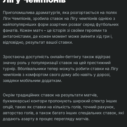
Приголомшлива драматургія, яка розгортається на полях
Ліги Чемпіонів, зробила ставок на Лігу чемпіонів однією з
найпопулярніших форм азартних розваг серед футбольних
фанатів. Кожен матч – це історія зі своїми героями та
антагоністами, де кожен момент може змінити хід гри і,
відповідно, результат вашої ставки.
Зростаюча доступність онлайн-беттінгу також відіграє
значну роль у популяризації ставок на цей престижний
турнір. Вболівальники тепер можуть робити ставки на Лігу
чемпіонів з комфортом свого дому або навіть у дорозі,
завдяки мобільним додаткам.
Окрім традиційних ставок на результати матчів,
букмекерські контори пропонують широкий спектр інших
опцій, таких як ставки на кількість голів, точний рахунок,
авторство голів, а також багато інших спеціальних ставок, які
додають азарту в процес перегляду матчів.