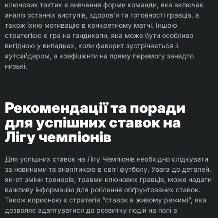
ключових тактик є вивчення форми команди, яка включає
аналіз останніх виступів, здоров’я та готовності гравців, а
також їхню мотивацію в конкретному матчі. Іншою
стратегією є гра на гандикапи, яка може бути особливо
вигідною у випадках, коли фаворит зустрічається з
аутсайдером, а коефіцієнти на пряму перемогу занадто
низькі.
Рекомендації та поради
для успішних ставок на
Лігу чемпіонів
Для успішних ставок на Лігу Чемпіонів необхідно слідкувати
за новинами та аналітикою в світі футболу. Увага до деталей,
як-от зміни тренерів, травми ключових гравців, може надати
важливу інформацію для роблення обґрунтованих ставок.
Також корисною є стратегія “ставок в живому режимі”, яка
дозволяє адаптуватися до розвитку подій на полі в