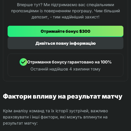
Вперше тут? Ми підтримаємо вас спеціальними
пропозиціями із поверненням програшу. Чим більший
депозит, - тим надійніший захист!
Отримайте бонус $300
Дивіться повну інформацію
Отримання бонусу гарантовано на 100%
Останній надійшов 4 хвилини тому
Фактори впливу на результат матчу
Крім аналізу команд та їх історії зустрічей, важливо
враховувати і інші фактори, які можуть вплинути на
результат матчу: