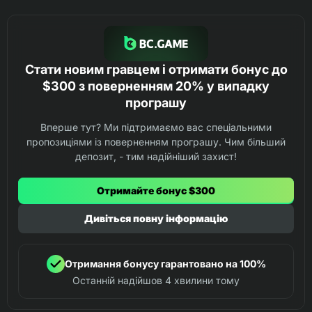
Стати новим гравцем і отримати бонус до
$300 з поверненням 20% у випадку
програшу
Вперше тут? Ми підтримаємо вас спеціальними
пропозиціями із поверненням програшу. Чим більший
депозит, - тим надійніший захист!
Отримайте бонус $300
Дивіться повну інформацію
Отримання бонусу гарантовано на 100%
Останній надійшов 4 хвилини тому