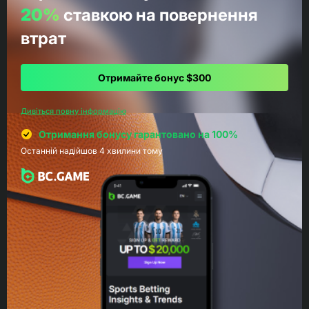
20%
ставкою на повернення
втрат
Отримайте бонус $300
Дивіться повну інформацію
Отримання бонусу гарантовано на 100%
Останній надійшов 4 хвилини тому