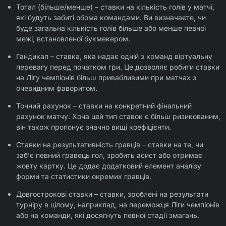
Тотал (більше/менше) – ставки на кількість голів у матчі,
які будуть забиті обома командами. Ви визначаєте, чи
буде загальна кількість голів більше або менше певної
межі, встановленої букмекером.
Гандикап – ставка, яка надає одній з команд віртуальну
перевагу перед початком гри. Це дозволяє робити ставки
на Лігу чемпіонів більш привабливими при матчах з
очевидним фаворитом.
Точний рахунок – ставки на конкретний фінальний
рахунок матчу. Хоча цей тип ставок є більш ризикованим,
він також пропонує значно вищі коефіцієнти.
Ставки на результативність гравців – ставки на те, чи
заб’є певний гравець гол, зробить асист або отримає
жовту картку. Це додає додатковий елемент аналізу
форми та статистики окремих гравців.
Довгострокові ставки – ставки, зроблені на результати
турніру в цілому, наприклад, на переможця Ліги чемпіонів
або на команди, які досягнуть певної стадії змагань.