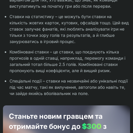
виступатимуть на початку гри або після перерви.
Ставки на статистику – це можуть бути ставки на
кількість жовтих карток, кутових, офсайдів тощо. Цей вид
ставок залучає фанатів, які люблять аналізувати ігри не
тільки з точки зору голів та результатів, а й глибше
занурюватись в ігровий процес.
Комбіновані ставки – це ставки, що поєднують кілька
прогнозів в одній ставці, наприклад, перемогу команди і
загальний тотал більше 2.5 голів. Комбіновані ставки
пропонують вищі коефіцієнти, але й вищий ризик.
Спеціальні події – ставки на незвичайні або унікальні події
під час матчу, такі як вилучення, автоголи або навіть те,
чи зайде якийсь вболівальник на поле.
Станьте новим гравцем та
отримайте бонус до
$300
з