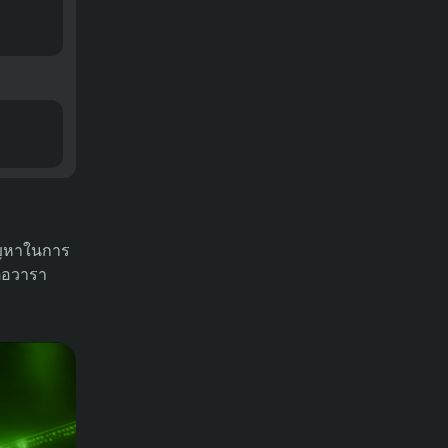
ปัญหาในการ
ต่อวารา