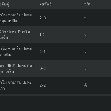
จับคู่
ผลลัพธ์
ว/ล
นาโม ซาเกร็บ ปะทะ
2-0
ว
ยดุค สปลิต
ริก้า ปะทะ ดินาโม
1-2
ว
เกร็บ
นาโม ซาเกร็บ ปะทะ
2-1
ว
ราซดิน
สตรา 1961 ปะทะ ดินา
0-2
ว
 ซาเกร็บ
นาโม ซาเกร็บ ปะทะ
2-2
ดี
ยกา