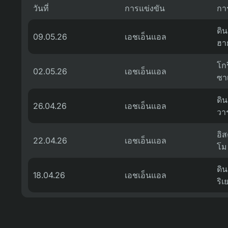
วันที่
การแข่งขัน
การ
ดิ
09.05.26
เอชเอ็นแอล
ฮา
โก
02.05.26
เอชเอ็นแอล
ซา
ดิ
26.04.26
เอชเอ็นแอล
วา
อิ
22.04.26
เอชเอ็นแอล
โม
ดิ
18.04.26
เอชเอ็นแอล
ริเ