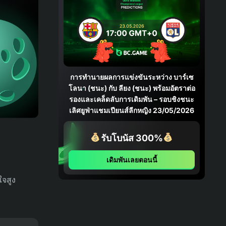
20-05-2026
การทำนาย
การทำนายผลการแข่งขันระหว่าง
เกนต์ ปะทะ รอยัล ยูเนี่ยน เอสจี
พร้อมอัตราต่อรองและเคล็ดลับการ
เดิมพัน – จูปิเลอร์ โปรลีก
21/05/2026
การทำนายผลการแข่งขันระหว่าง บาร์เซ
โลนา (ชนะ) กับ ลียง (ชนะ) พร้อมอัตราต่อ
20-05-2026
การทำนาย
รองและเคล็ดลับการเดิมพัน – รอบชิงชนะ
การทำนายผลการแข่งขันระหว่าง
เลิศยูฟ่าแชมเปียนส์ลีกหญิง 23/05/2026
อัล นาสร์ กับ ดามัค, อัตราต่อรอง,
และเคล็ดลับการเดิมพัน – ลีก
ฟุตบอลอาชีพซาอุดีอาระเบีย
รับโบนัส 300%
21/05/2026
เดิมพันเลยตอนนี้
20-05-2026
การทำนาย
ใจสูง
การทำนายผลการแข่งขันระหว่าง
โวล์ฟสบวร์กกับพาเดอร์บอร์น อัตรา
ต่อรอง และเคล็ดลับการเดิมพัน –
เพลย์ออฟเลื่อนชั้น/ตกชั้น บุนเดสลี
กา 21/05/2026