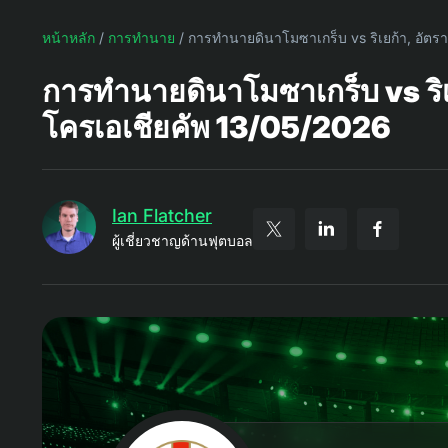
หน้าหลัก
/
การทำนาย
/
การทำนายดินาโมซาเกร็บ vs ริเยก้า, อัตรา
การทำนายดินาโมซาเกร็บ vs ริเย
โครเอเชียคัพ 13/05/2026
Ian Flatcher
ผู้เชี่ยวชาญด้านฟุตบอล