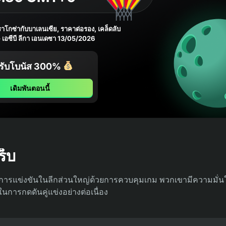
กซ่ากับบาเลนเซีย, ราคาต่อรอง, เคล็ดลับ
– เอซีบี ลีกา เอนเดซา 13/05/2026
รับโบนัส 300%
เดิมพันตอนนี้
ร็บ
ชนะการแข่งขันในลีกส่วนใหญ่ด้วยการควบคุมเกม พวกเขามีความมั่น
ารกดดันคู่แข่งอย่างต่อเนื่อง