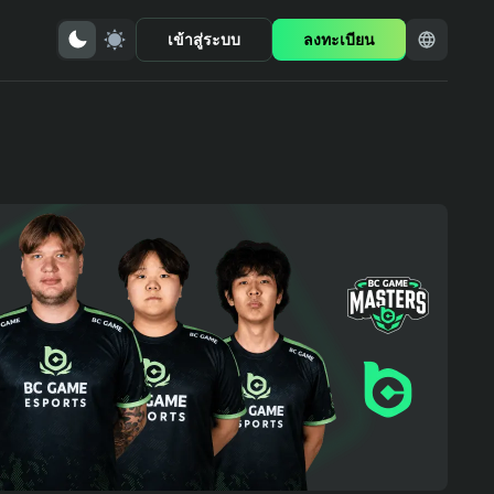
เข้าสู่ระบบ
ลงทะเบียน