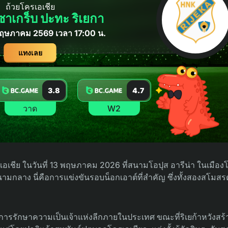
ถ้วยโครเอเชีย
ซาเกร็บ ปะทะ ริเยกา
3 พฤษภาคม 2569 เวลา 17:00 น.
แทงเลย
3.8
4.7
วาด
W2
เชีย ในวันที่ 13 พฤษภาคม 2026 ที่สนามโอปุส อารีน่า ในเมือง
มกลาง นี่คือการแข่งขันรอบน็อกเอาต์ที่สำคัญ ซึ่งทั้งสองสโมสรต่
องการรักษาความเป็นเจ้าแห่งลีกภายในประเทศ ขณะที่ริเยก้าหวังสร้