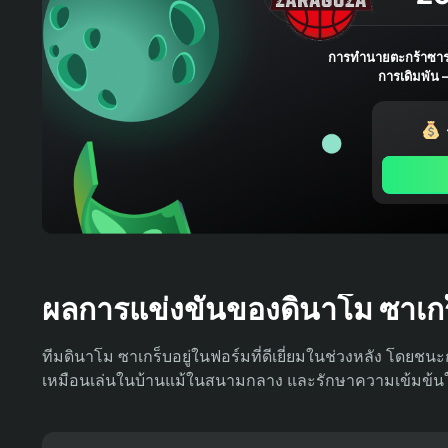
การทำนายตะกร้าซาราโ
การเดิมพัน 
ผลการแข่งขันของดินาโม ซาเก
ทีมดินาโม ซาเกร็บอยู่ในฟอร์มที่ดีเยี่ยมในช่วงหลัง โดย
เหมือนเล่นในบ้านแม้ในสนามกลาง และรักษาความเข้มข้นในก