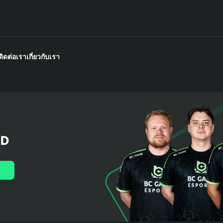
ติดต่อเรา
เกี่ยวกับเรา
LD