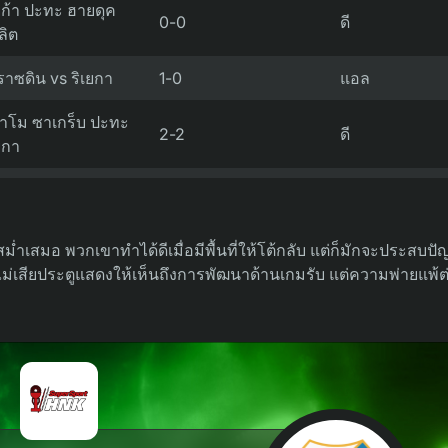
ยก้า ปะทะ ฮายดุค
0-0
ดี
ลิต
ราซดิน vs ริเยกา
1-0
แอล
นาโม ซาเกร็บ ปะทะ
2-2
ดี
ยกา
มสม่ำเสมอ พวกเขาทำได้ดีเมื่อมีพื้นที่ให้โต้กลับ แต่ก็มักจะประสบ
ไม่เสียประตูแสดงให้เห็นถึงการพัฒนาด้านเกมรับ แต่ความพ่ายแพ้