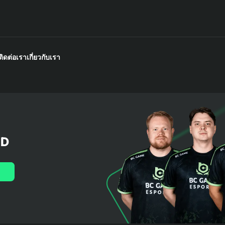
ติดต่อเรา
เกี่ยวกับเรา
LD