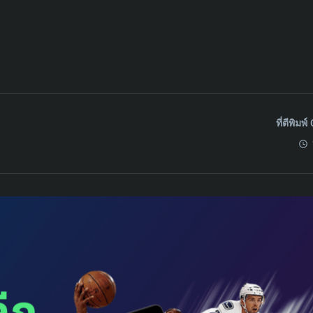
ที่ตีพิม