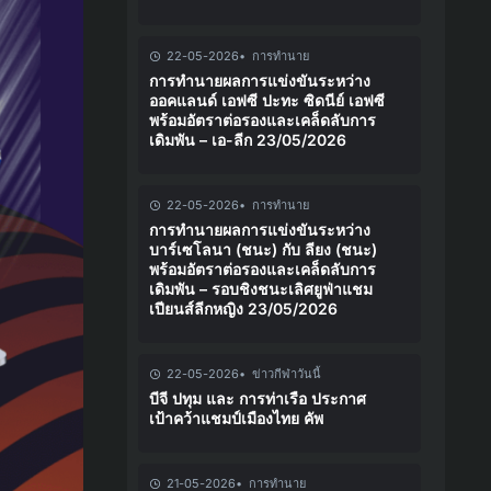
22-05-2026
การทำนาย
การทำนายผลการแข่งขันระหว่าง
ออคแลนด์ เอฟซี ปะทะ ซิดนีย์ เอฟซี
พร้อมอัตราต่อรองและเคล็ดลับการ
เดิมพัน – เอ-ลีก 23/05/2026
22-05-2026
การทำนาย
การทำนายผลการแข่งขันระหว่าง
บาร์เซโลนา (ชนะ) กับ ลียง (ชนะ)
พร้อมอัตราต่อรองและเคล็ดลับการ
เดิมพัน – รอบชิงชนะเลิศยูฟ่าแชม
เปียนส์ลีกหญิง 23/05/2026
22-05-2026
ข่าวกีฬาวันนี้
บีจี ปทุม และ การท่าเรือ ประกาศ
เป้าคว้าแชมป์เมืองไทย คัพ
21-05-2026
การทำนาย