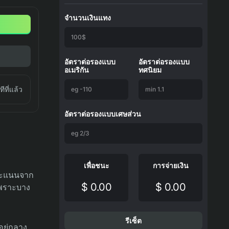
จำนวนเงินแทง
20-05-2026
ข่าวกีฬาวันนี้
เซาธ์แฮมป์ตัน ช็อกวงการ ถูกตัดสิ
ทธิ์เพลย์ออฟฐานสอดแนม
อัตราต่อรองแบบ
อัตราต่อรองแบบ
อเมริกัน
ทศนิยม
19-05-2026
การทำนาย
การทำนายผลการแข่งขันระหว่าง
ทีที่แล้ว
อัล มาสรี กับ อัล อาห์ลี, อัตราต่อ
รอง, เคล็ดลับการเดิมพัน – พรีเมียร์
อัตราต่อรองแบบเศษส่วน
ลีกอียิปต์ 20/05/2026
19-05-2026
การทำนาย
การทำนายผลการแข่งขันระหว่าง
เพื่อชนะ
การจ่ายเงิน
ไฟร์บวร์กกับแอสตันวิลลา อัตราต่อ
มคะแนนจาก
รอง และเคล็ดลับการเดิมพัน – รอบ
ชิงชนะเลิศยูโรปาลีก 20/05/2026
$ 0.00
$ 0.00
 เพราะบาง
19-05-2026
ข่าวกีฬาวันนี้
รีเซ็ต
ยู่กลาง
อาร์เซน่อลใกล้คว้าแชมป์พรีเมียร์ลีก