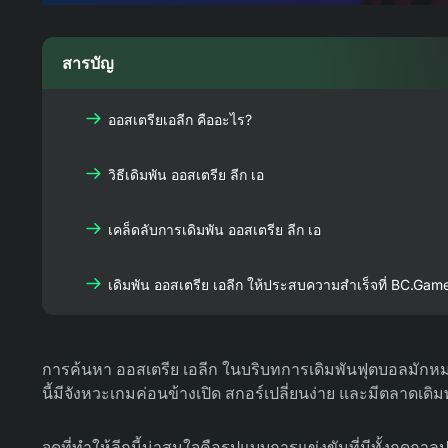
สารบัญ
ออสเตรียเอลีก คืออะไร?
วิธีเดิมพัน ออสเตรีย ลีก เอ
เคล็ดลับการเดิมพัน ออสเตรีย ลีก เอ
เดิมพัน ออสเตรีย เอลีก ให้ประสบความสำเร็จที่ BC.Gam
การค้นหา ออสเตรีย เอลีก ในบริบทการเดิมพันฟุตบอลมักหมา
นี้มีจังหวะเกมค่อนข้างเปิด สกอร์เปลี่ยนง่าย และมีตลาดเ
จุดที่ทำให้ลีกนี้น่าสนใจคือรูปแบบการแข่งขันที่มีทั้งฤดูกาลป