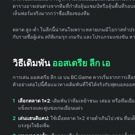
ตารางอาจเล่นต่างจากทีมที่กำลังลุ้นแชมป์หรือลุ้นพื้นที่รอ
เห็นฟอร์มจริงมากกว่าชื่อเสียงของทีม
ตลาด สูง-ต่ำ ในลีกนี้น่าสนใจเพราะหลายเกมมีโอกาสทำประตูต่
กับรายชื่อผู้เล่น สถิติเกมรุก เกมรับ และโปรแกรมแข่งขัน หาก
วิธีเดิมพัน
ออสเตรีย ลีก เอ
การเล่น ออสเตรีย ลีก เอ บน BC.Game ควรเริ่มจากการเลือกตล
ตัวอย่างต่อไปนี้คือแนวทางเดิมพันที่ใช้ได้จริงกับฟุตบอลออส
เลือกตลาด 1×2
: เดิมพันว่าทีมเหย้าชนะ เสมอ หรือทีมเย
แข็งแรงและคู่แข่งเกมเยือนแผ่ว
เล่นแฮนดิแคป:
ใช้เมื่อตลาด 1×2 จ่ายต่ำเกินไป เช่น ทีมเ
แรงจูงใจยิงเพิ่ม