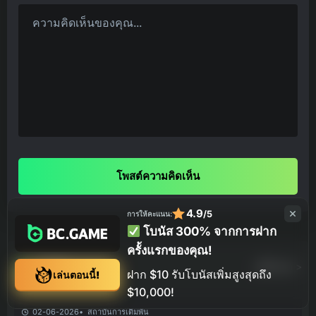
โพสต์ความคิดเห็น
4.9
/5
การให้คะแนน:
โบนัส 300% จากการฝาก
ครั้งแรกของคุณ!
กำลังมาแรง
ดูทั้งหมด >
ฝาก $10 รับโบนัสเพิ่มสูงสุดถึง
เล่นตอนนี้!
$10,000!
02-06-2026
สถาบันการเดิมพัน