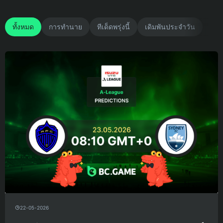
ทั้งหมด
การทำนาย
ทีเด็ดพรุ่งนี้
เดิมพันประจำวัน
22-05-2026