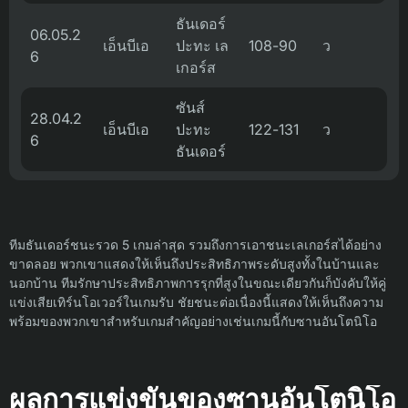
ธันเดอร์
06.05.2
เอ็นบีเอ
ปะทะ เล
108-90
ว
6
เกอร์ส
ซันส์
28.04.2
เอ็นบีเอ
ปะทะ
122-131
ว
6
ธันเดอร์
ทีมธันเดอร์ชนะรวด 5 เกมล่าสุด รวมถึงการเอาชนะเลเกอร์สได้อย่าง
ขาดลอย พวกเขาแสดงให้เห็นถึงประสิทธิภาพระดับสูงทั้งในบ้านและ
นอกบ้าน ทีมรักษาประสิทธิภาพการรุกที่สูงในขณะเดียวกันก็บังคับให้คู่
แข่งเสียเทิร์นโอเวอร์ในเกมรับ ชัยชนะต่อเนื่องนี้แสดงให้เห็นถึงความ
พร้อมของพวกเขาสำหรับเกมสำคัญอย่างเช่นเกมนี้กับซานอันโตนิโอ
ผลการแข่งขันของซานอันโตนิโอ