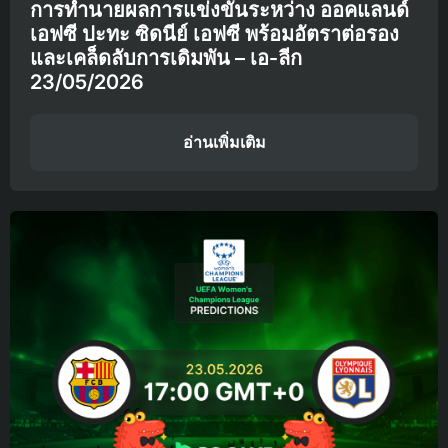
การทำนายผลการแข่งขันระหว่าง ออคแลนด์
เอฟซี ปะทะ ซิดนีย์ เอฟซี พร้อมอัตราต่อรอง
และเคล็ดลับการเดิมพัน – เอ-ลีก
23/05/2026
อ่านเพิ่มเติม