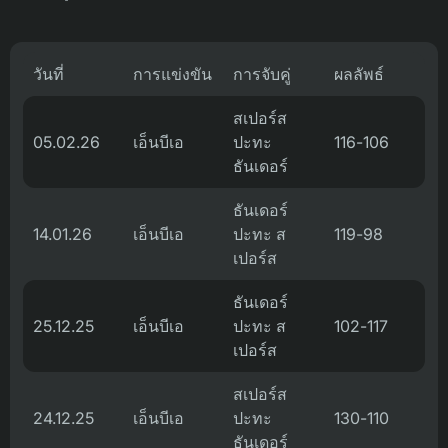
วันที่
การแข่งขัน
การจับคู่
ผลลัพธ์
สเปอร์ส
05.02.26
เอ็นบีเอ
ปะทะ
116-106
ธันเดอร์
ธันเดอร์
14.01.26
เอ็นบีเอ
ปะทะ ส
119-98
เปอร์ส
ธันเดอร์
25.12.25
เอ็นบีเอ
ปะทะ ส
102-117
เปอร์ส
สเปอร์ส
24.12.25
เอ็นบีเอ
ปะทะ
130-110
ธันเดอร์