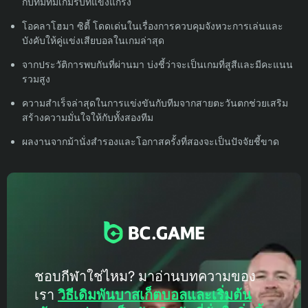
กับทีมที่มีเกมรับที่แข็งแกร่ง
โอคลาโฮมา ซิตี้ โดดเด่นในเรื่องการควบคุมจังหวะการเล่นและ
บังคับให้คู่แข่งเสียบอลในเกมล่าสุด
จากประวัติการพบกันที่ผ่านมา บ่งชี้ว่าจะเป็นเกมที่สูสีและมีคะแนน
รวมสูง
ความสำเร็จล่าสุดในการแข่งขันกับทีมจากสายตะวันตกช่วยเสริม
สร้างความมั่นใจให้กับทั้งสองทีม
ผลงานจากม้านั่งสำรองและโอกาสครั้งที่สองจะเป็นปัจจัยชี้ขาด
ชอบกีฬาใช่ไหม? มาอ่านบทความของ
เรา
วิธีเดิมพันบาสเก็ตบอลและเริ่มต้น