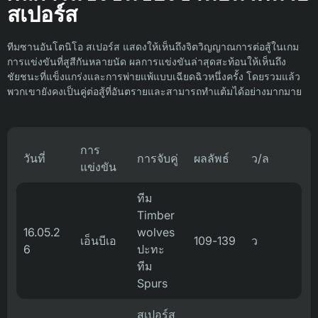
สเปอร์ส
ทีมซานอันโตนิโอ สเปอร์ส แสดงให้เห็นถึงจิตวิญญาณการต่อสู้ในเกม
การแข่งขันที่สูสีกันหลายนัด ผลการแข่งขันล่าสุดสะท้อนให้เห็นถึง
ชัยชนะที่แข็งแกร่งและการพ่ายแพ้แบบเฉียดฉิวหนึ่งครั้ง โดยรวมแล้ว
พวกเขายังคงเป็นคู่ต่อสู้ที่อันตรายและสามารถทำแต้มได้อย่างมากมาย
การ
วันที่
การจับคู่
ผลลัพธ์
ว/ล
แข่งขัน
ทีม
Timber
16.05.2
wolves
เอ็นบีเอ
109-139
ว
6
ปะทะ
ทีม
Spurs
สเปอร์ส