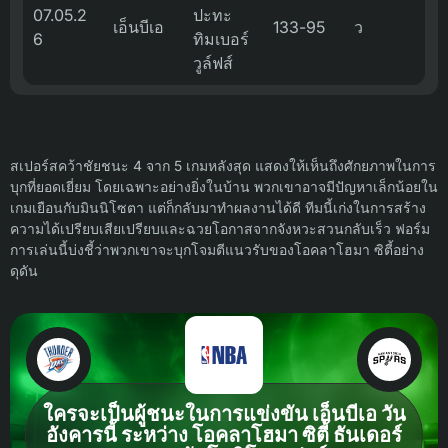
07.05.2
ปะทะ
เอ็นบีเอ
133-95
ว
6
ทิมเบอร์
วูล์ฟส์
สเปอร์สคว้าชัยชนะ 4 จาก 5 เกมหลังสุด แสดงให้เห็นถึงศักยภาพในการ
บุกที่ยอดเยี่ยม โดยเฉพาะอย่างยิ่งในบ้าน พวกเขาอาจมีปัญหาเล็กน้อยใน
เกมเยือนกับมินนิโซตา แต่ก็กลับมาทำผลงานได้ดี ทีมนี้เก่งในการสร้าง
ความได้เปรียบเสียเปรียบและฉวยโอกาสจากจังหวะสวนกลับเร็ว ฟอร์ม
การเล่นนี้บ่งชี้ว่าพวกเขาจะบุกโจมตีแนวรับของโอคลาโฮมา ซิตี้อย่าง
ดุดัน
ใครจะเป็นผู้ชนะในการแข่งขัน เอ็นบีเอ วัน
อังคารนี้ ระหว่าง โอคลาโฮมา ซิตี้ ธันเดอร์