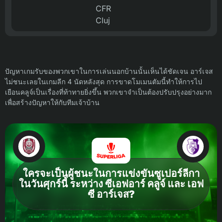
CFR
Cluj
ปัญหาเกมรับของพวกเขาในการเล่นนอกบ้านนั้นเห็นได้ชัดเจน อาร์เจส
ไม่ชนะเลยในเกมลีก 4 นัดหลังสุด การขาดโมเมนตัมนี้ทำให้การไป
เยือนคลูจ์เป็นเรื่องที่ท้าทายยิ่งขึ้น พวกเขาจำเป็นต้องปรับปรุงอย่างมาก
เพื่อสร้างปัญหาให้กับทีมเจ้าบ้าน
ใครจะเป็นผู้ชนะในการแข่งขันซูเปอร์ลีกา
ในวันศุกร์นี้ ระหว่าง ซีเอฟอาร์ คลูจ์ และ เอฟ
ซี อาร์เจส?