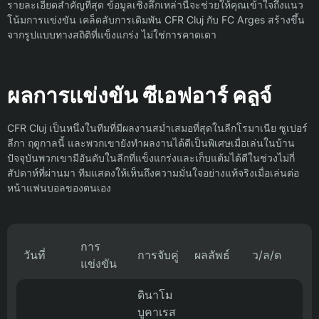
รายละเอียดสำคัญที่สุด ข้อมูลเชิงลึกเหล่านี้จะช่วยให้คุณเข้าใจถึงแนว
โน้มการแข่งขัน เคล็ดลับการเดิมพัน CFR Cluj กับ FC Arges สร้างขึ้น
จากรูปแบบทางสถิติที่แข็งแกร่ง ไม่ใช่การคาดเดา
ผลการแข่งขัน ซีเอฟอาร์ คลูจ์
CFR Cluj เป็นหนึ่งในทีมที่มีผลงานสม่ำเสมอที่สุดในลีกโรมาเนีย ซูเปอร์
ลีกา ฤดูกาลนี้ และพวกเขายังทำผลงานได้ดีเป็นพิเศษเมื่อเล่นในบ้าน
ปัจจุบันพวกเขามีอันดับในลีกที่แข็งแกร่งและเก็บแต้มได้ดีในช่วงไม่กี่
สัปดาห์ที่ผ่านมา ทีมแสดงให้เห็นถึงความมั่นใจอย่างแท้จริงเมื่อเล่นต่อ
หน้าแฟนบอลของตนเอง
การ
วันที่
การจับคู่
ผลลัพธ์
ว/ล/ด
แข่งขัน
ดินาโม
บูคาเรส