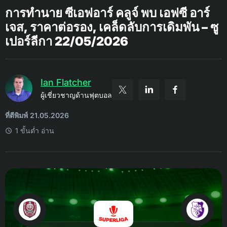
การทำนาย ซีเอฟอาร์ คลูจ์ พบ เอฟซี อาร์
เจส, ราคาต่อรอง, เคล็ดลับการเดิมพัน – ซู
เปอร์ลีกา 22/05/2026
Ian Flatcher
ผู้เชี่ยวชาญด้านฟุตบอล
ที่ตีพิมพ์ 21.05.2026
1 ขั้นต่ำ อ่าน