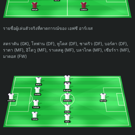
รายชื่อผู้เล่นตัวจริงที่คาดการณ์ของ เอฟซี อาร์เจส
สตราตัน (GK), โทฟาน (DF), ทูโดส (DF), ซาดริว (DF), บอร์ตา (DF),
ราตา (MF), อิโดวู (MF), ราเดสคู (MF), บลาไกค (MF), เซียร์รา (MF),
มาตอส (FW)