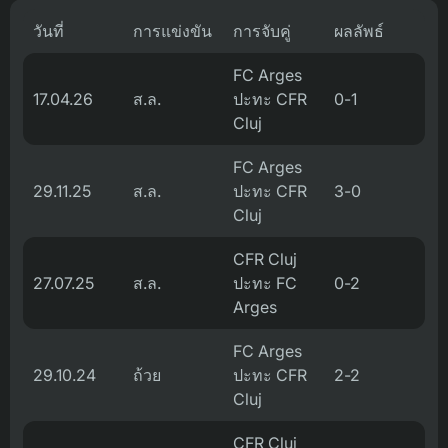
วันที่
การแข่งขัน
การจับคู่
ผลลัพธ์
FC Arges
17.04.26
ส.ล.
ปะทะ CFR
0-1
Cluj
FC Arges
29.11.25
ส.ล.
ปะทะ CFR
3-0
Cluj
CFR Cluj
27.07.25
ส.ล.
ปะทะ FC
0-2
Arges
FC Arges
29.10.24
ถ้วย
ปะทะ CFR
2-2
Cluj
CFR Cluj