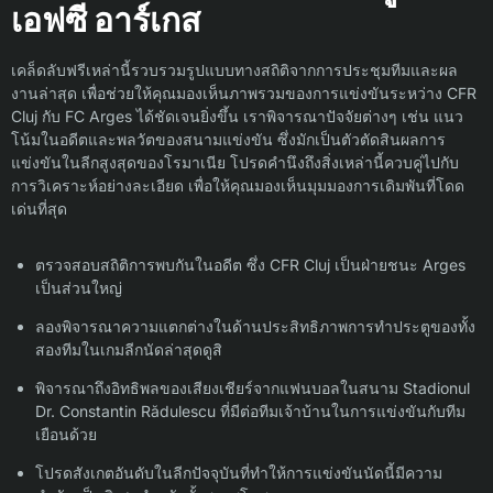
เอฟซี อาร์เกส
เคล็ดลับฟรีเหล่านี้รวบรวมรูปแบบทางสถิติจากการประชุมทีมและผล
งานล่าสุด เพื่อช่วยให้คุณมองเห็นภาพรวมของการแข่งขันระหว่าง CFR
Cluj กับ FC Arges ได้ชัดเจนยิ่งขึ้น เราพิจารณาปัจจัยต่างๆ เช่น แนว
โน้มในอดีตและพลวัตของสนามแข่งขัน ซึ่งมักเป็นตัวตัดสินผลการ
แข่งขันในลีกสูงสุดของโรมาเนีย โปรดคำนึงถึงสิ่งเหล่านี้ควบคู่ไปกับ
การวิเคราะห์อย่างละเอียด เพื่อให้คุณมองเห็นมุมมองการเดิมพันที่โดด
เด่นที่สุด
ตรวจสอบสถิติการพบกันในอดีต ซึ่ง CFR Cluj เป็นฝ่ายชนะ Arges
เป็นส่วนใหญ่
ลองพิจารณาความแตกต่างในด้านประสิทธิภาพการทำประตูของทั้ง
สองทีมในเกมลีกนัดล่าสุดดูสิ
พิจารณาถึงอิทธิพลของเสียงเชียร์จากแฟนบอลในสนาม Stadionul
Dr. Constantin Rădulescu ที่มีต่อทีมเจ้าบ้านในการแข่งขันกับทีม
เยือนด้วย
โปรดสังเกตอันดับในลีกปัจจุบันที่ทำให้การแข่งขันนัดนี้มีความ