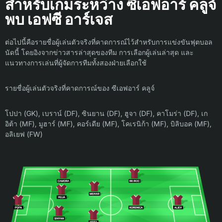
สำหรับเกมระหว่าง ซีเอฟอาร์ คลูจ์
พบ เอฟซี อาร์เจส
ต่อไปนี้คือรายชื่อผู้เล่นตัวจริงที่คาดการณ์ไว้สำหรับการแข่งขันฟุตบอล
นัดนี้ โดยอิงจากข่าวสารล่าสุดของทีม การเลือกผู้เล่นล่าสุด และ
แนวทางการเล่นที่ผู้จัดการทีมทั้งสองฝ่ายเลือกใช้
รายชื่อผู้เล่นตัวจริงที่คาดการณ์ของ ซีเอฟอาร์ คลูจ์
โปปา (GK), เบราน์ (DF), ซินยาน (DF), ฮูจา (DF), คาโมร่า (DF), เก
อิต้า (MF), มูฮาร์ (MF), คอร์เดีย (MF), โคเรนิก้า (MF), บิลิบอค (MF),
อลิเยฟ (FW)