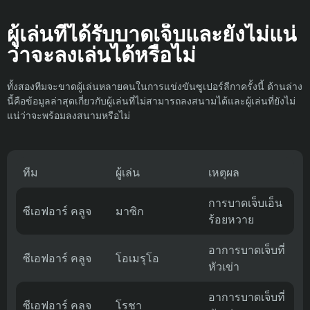
ผู้เล่นที่ได้รับบาดเจ็บและยังไม่แน่
ว่าจะลงเล่นได้หรือไม่
ทั้งสองทีมจะขาดผู้เล่นหลายคนในการแข่งขันซูเปอร์ลีกาครั้งนี้ ด้านล่าง
นี้คือข้อมูลล่าสุดเกี่ยวกับผู้เล่นที่ไม่สามารถลงสนามได้และผู้เล่นที่ยังไม่
แน่ว่าจะพร้อมลงสนามหรือไม่
ทีม
ผู้เล่น
เหตุผล
การบาดเจ็บเอ็น
ซีเอฟอาร์ คลูจ
มาซิก
ร้อยหวาย
อาการบาดเจ็บที่
ซีเอฟอาร์ คลูจ
โอเมรุโอ
หัวเข่า
อาการบาดเจ็บที่
ซีเอฟอาร์ คลูจ
โรชา