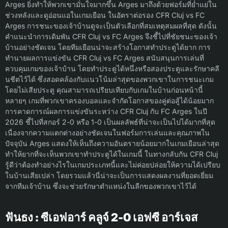
Arges ยิ่งทำให้พวกเขามั่นใจมากขึ้น Arges มาถึงด้วยฟอร์มที่ย่ำแย่ใน
ช่วงหลังและดูอ่อนแอในเกมเยือน ในอัตราต่อรอง CFR Cluj vs FC
Arges การชนะของเจ้าบ้านดูจะเป็นตัวเลือกที่สมเหตุสมผลที่สุด ดังนั้น
คำแนะนำการเดิมพัน CFR Cluj vs FC Arges จึงชี้ไปที่ชัยชนะของเจ้า
บ้านอย่างชัดเจน โดยทีมเยือนน่าจะสร้างโอกาสทำประตูได้ยาก การ
ทำนายผลการแข่งขัน CFR Cluj vs FC Arges สนับสนุนการเล่นที่
ควบคุมเกมของเจ้าบ้าน โดยทำประตูได้หนึ่งหรือสองประตูและรักษาคลี
นชีตไว้ได้ ซึ่งสอดคล้องกับแนวโน้มล่าสุดของพวกเขาในการชนะเกม
โดยไม่เสียประตู คุณสามารถเปรียบเทียบกับเกมในบ้านก่อนหน้านี้
หลายๆ เกมที่พวกเขาครองบอลและจำกัดโอกาสของคู่ต่อสู้ได้น้อยมาก
การคาดการณ์ผลการแข่งขันระหว่าง CFR Cluj กับ FC Arges ในปี
2026 ชี้ไปที่สกอร์ 2-0 หรือ 1-0 เป็นผลลัพธ์ที่น่าจะเป็นไปได้มากที่สุด
เนื่องจากความแตกต่างอย่างชัดเจนในฟอร์มการเล่นและคุณภาพใน
ปัจจุบัน Arges แสดงให้เห็นถึงความอันตรายน้อยมากในเกมเยือนล่าสุด
ทำให้ยากที่จะเห็นพวกเขาทำประตูได้ในเกมนี้ ในทางกลับกัน CFR Cluj
รู้ดีว่าต้องทำอย่างไรในเกมประเภทนี้และไม่ค่อยปล่อยให้ความได้เปรียบ
ในบ้านเสียเปล่า โดยรวมแล้วนี่น่าจะเป็นการแสดงผลงานที่ยอดเยี่ยม
จากทีมเจ้าบ้าน ซึ่งจะช่วยรักษาตำแหน่งในลีกของพวกเขาไว้ได้
ฟันธง : ซีเอฟอาร์ คลูจ์ 2-0 เอฟซี อาร์เจส