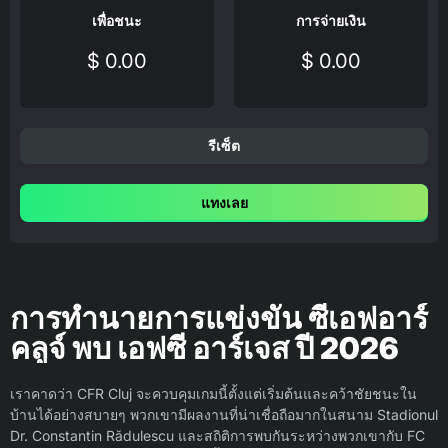
เพื่อชนะ
การจ่ายเงิน
$ 0.00
$ 0.00
รีเซ็ต
แทงเลย
การทำนายการแข่งขัน ซีเอฟอาร์
คลูจ์ พบ เอฟซี อาร์เจส ปี 2026
เราคาดว่า CFR Cluj จะควบคุมเกมนี้ตั้งแต่เริ่มต้นและคว้าชัยชนะใน
บ้านได้อย่างสบายๆ พวกเขามีผลงานที่น่าเชื่อถือมากในสนาม Stadionul
Dr. Constantin Rădulescu และสถิติการพบกันระหว่างพวกเขากับ FC