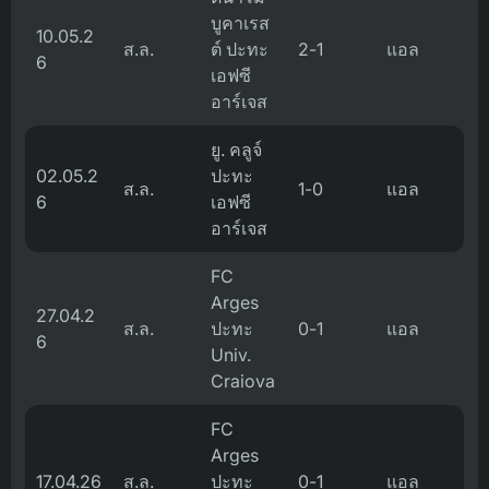
บูคาเรส
10.05.2
ส.ล.
ต์ ปะทะ
2-1
แอล
6
เอฟซี
อาร์เจส
ยู. คลูจ์
02.05.2
ปะทะ
ส.ล.
1-0
แอล
6
เอฟซี
อาร์เจส
FC
Arges
27.04.2
ส.ล.
ปะทะ
0-1
แอล
6
Univ.
Craiova
FC
Arges
17.04.26
ส.ล.
ปะทะ
0-1
แอล