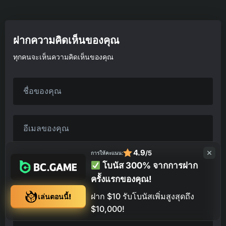
ฝากความคิดเห็นของคุณ
ทุกคนจะเห็นความคิดเห็นของคุณ
4.9
/5
การให้คะแนน:
โบนัส 300% จากการฝาก
ครั้งแรกของคุณ!
ฝาก $10 รับโบนัสเพิ่มสูงสุดถึง
เล่นตอนนี้!
$10,000!