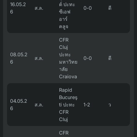
16.05.2
ต์ ปะทะ
ส.ล.
0-0
ดี
6
ซีเอฟ
อาร์
คลูจ
CFR
Cluj
08.05.2
ปะทะ
ส.ล.
0-0
ดี
6
มหาวิทย
าลัย
Craiova
Rapid
Bucureş
04.05.2
ส.ล.
ti ปะทะ
1-2
ว
6
CFR
Cluj
CFR