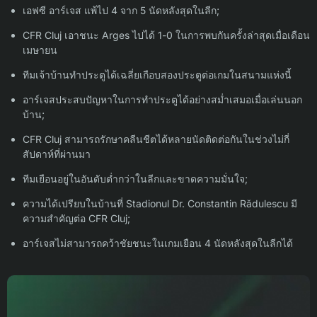
เอฟซี อาร์เจส แพ้ไป 4 จาก 5 นัดหลังสุดในลีก;
CFR Cluj เอาชนะ Arges ไปได้ 1-0 ในการพบกันครั้งล่าสุดเมื่อเดือน
เมษายน
ทีมเจ้าบ้านทำประตูได้เฉลี่ยเกือบสองประตูต่อเกมในสนามแห่งนี้
อาร์เจสประสบปัญหาในการทำประตูได้อย่างสม่ำเสมอเมื่อเล่นนอก
บ้าน;
CFR Cluj สามารถรักษาคลีนชีตได้หลายนัดติดต่อกันในช่วงไม่กี่
สัปดาห์ที่ผ่านมา
ทีมเยือนอยู่ในอันดับต่ำกว่าในลีกและขาดความมั่นใจ;
ความได้เปรียบในบ้านที่ Stadionul Dr. Constantin Rădulescu มี
ความสำคัญต่อ CFR Cluj;
อาร์เจสไม่สามารถคว้าชัยชนะในเกมเยือน 4 นัดหลังสุดในลีกได้