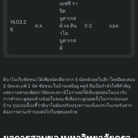
เอฟซี รา
ปิด
บูคาเรส
14.03.2
ส.ล.
ต์ vs ดิน
3-2
แอล
6
าโม
บูคาเรส
ต์
ดินาโมเก็บชัยชนะได้เพียงนัดเดียวจาก 5 นัดหลังสุดในลีก โดยมีผลเสมอ
2 นัดและแพ้ 2 นัด ชัยชนะในบ้านเหนืออู คลูจ์ ถือเป็นกำลังใจที่สำคัญ
แต่ความพ่ายแพ้ต่อราปิดและคราอิโอวาเผยให้เห็นจุดอ่อนในแนวรับ
การทำประตูค่อนข้างน้อยในขณะที่เสียประตูบ่อยครั้งในการเล่นนอก
บ้าน รูปแบบนี้บ่งชี้ว่าดินาโมต้องปรับปรุงความแข็งแกร่งในเกมรับหาก
ต้องการผ่านเข้ารอบต่อไปในฟุตบอลถ้วย