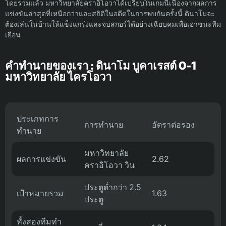
โดยรวมแล้ว มหาวิทยาลัยคราอิโอวาได้เปรียบในเกมนี้เนื่องจากผลการ
แข่งขันล่าสุดที่เหนือกว่าและสถิติในอดีตในการพบกันครั้งนี้ ดินาโมจะ
ต้องเล่นในบ้านให้แข็งแกร่งและจบสกอร์ได้อย่างเฉียบคมเพื่อเอาชนะทีม
เยือน
คำทำนายของเรา : ดินาโม บูคาเรสต์ 0-1
มหาวิทยาลัย ไครโอวา
ประเภทการ
การทำนาย
อัตราต่อรอง
ทำนาย
มหาวิทยาลัย
ผลการแข่งขัน
2.62
คราอิโอวา วิน
ประตูต่ำกว่า 2.5
เป้าหมายรวม
1.63
ประตู
ทั้งสองทีมทำ