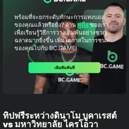
พร้อมที่จะยกระดับทักษะการแทงบอล
ของคุณแล้วหรือยัง? อ่าน
คู่มือ
ของเรา
เพื่อเรียนรู้วิธีการวางเดิมพันอย่างชาญ
ฉลาดมากยิ่งขึ้น เพิ่มโอกาสในการชนะ
ของคุณไปกับ BC.GAME!
เดิมพันทันที
ทิปฟรีระหว่างดินาโม บูคาเรสต์
vs มหาวิทยาลัย ไครโอวา