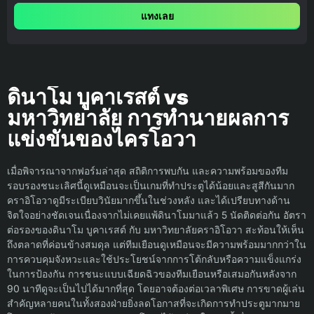
แทงเลย
ดินาโม บูคาเรสต์ vs
มหาวิทยาลัย การทำนายผลการ
แข่งขันของไครโอวา
เมื่อพิจารณาจากฟอร์มล่าสุด สถิติการพบกัน และความพร้อมของทีม
รอบรองชนะเลิศนี้ดูเหมือนจะเป็นเกมที่ทำประตูได้น้อยและสูสีกันมาก
คราอิโอวาดูมีระเบียบวินัยมากขึ้นในช่วงหลัง และได้เปรียบทางด้าน
จิตใจอย่างชัดเจนเนื่องจากไม่เคยแพ้ดินาโมมาแล้ว 5 นัดติดต่อกัน อัตรา
ต่อรองของดินาโม บูคาเรสต์ กับ มหาวิทยาลัยคราอิโอวา สะท้อนให้เห็น
ถึงตลาดที่ค่อนข้างสมดุล แต่ทีมเยือนดูเหมือนจะมีความพร้อมมากกว่าใน
การควบคุมจังหวะและใช้ประโยชน์จากการโต้กลับหรือความแข็งแกร่ง
ในการป้องกัน การชนะแบบเฉียดฉิวของทีมเยือนหรือเสมอกันหลังจาก
90 นาทีดูจะเป็นไปได้มากที่สุด โดยอาจต้องต่อเวลาพิเศษ การขาดผู้เล่น
สำคัญหลายคนในทั้งสองฝ่ายยิ่งลดโอกาสที่จะเกิดการทำประตูมากมาย