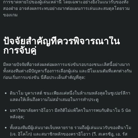
การขาดหายไปของผู้เล่นเหล่านี้ โดยเฉพาะอย่างยิ่งในแนวรับของทั้ง
สองฝ่าย อาจส่งผลกระทบอย่างมากต่อแผนการเล่นและสมดุลโดยรวม
ของเกม
ปัจจัยสำคัญที่ควรพิจารณาใน
การจับคู่
มีหลายปัจจัยที่อาจส่งผลต่อผลการแข่งขันรอบรองชนะเลิศนี้อย่างมาก
ทั้งสองทีมต่างมีปัญหาเรื่องการเลือกผู้เล่น และมีโมเมนตัมที่แตกต่างกัน
ก่อนเริ่มการแข่งขัน นี่คือประเด็นสำคัญที่สุด:
ดินาโม บูคาเรสต์ ชนะเพียงแค่หนึ่งในห้าเกมหลังสุดในซูเปอร์ลีกา
แสดงให้เห็นถึงความไม่สม่ำเสมอในการทำประตู
มหาวิทยาลัยคราอิโอวา มีสถิติไม่แพ้ใครในการพบกับดินาโม 5 นัด
หลังสุด;
ทั้งสองทีมมีผู้เล่นบาดเจ็บหลายราย รวมถึงผู้เล่นแนวรับของดินาโม
(เจ. อิโคโก) และสมาชิกหลักของคราอิโอวา (วี. สเครซิอู, เอ. รัส