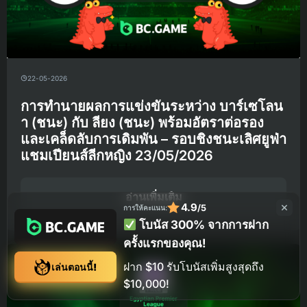
22-05-2026
การทำนายผลการแข่งขันระหว่าง บาร์เซโลน
า (ชนะ) กับ ลียง (ชนะ) พร้อมอัตราต่อรอง
และเคล็ดลับการเดิมพัน – รอบชิงชนะเลิศยูฟ่า
แชมเปียนส์ลีกหญิง 23/05/2026
อ่านเพิ่มเติม
4.9
/5
การให้คะแนน:
โบนัส 300% จากการฝาก
ครั้งแรกของคุณ!
ฝาก $10 รับโบนัสเพิ่มสูงสุดถึง
เล่นตอนนี้!
$10,000!