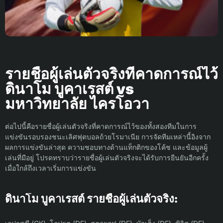
รายชื่อผู้เล่นตัวจริงที่คาดการณ์ไว้
ดินาโม บูคาเรสต์ vs
มหาวิทยาลัย ไครโอวา
ต่อไปนี้คือรายชื่อผู้เล่นตัวจริงที่คาดการณ์ไว้ของทั้งสองทีมในการ
แข่งขันรอบรองชนะเลิศฟุตบอลถ้วยโรมาเนีย การจัดทีมเหล่านี้อิงจาก
ผลการแข่งขันล่าสุด ความชอบทางด้านแท็กติกของโค้ช และข้อมูลผู้
เล่นที่มีอยู่ โปรดทราบว่ารายชื่อผู้เล่นตัวจริงจะได้รับการยืนยันอีกครั้ง
เมื่อใกล้ถึงเวลาเริ่มการแข่งขัน
ดินาโม บูคาเรสต์ รายชื่อผู้เล่นตัวจริง: