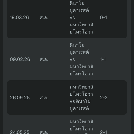
ดินาโม
บูคาเรสต์
19.03.26
ส.ล.
vs
0-1
มหาวิทยาลั
ย ไครโอวา
ดินาโม
บูคาเรสต์
09.02.26
ส.ล.
vs
1-1
มหาวิทยาลั
ย ไครโอวา
มหาวิทยาลั
ย ไครโอวา
26.09.25
ส.ล.
2-2
vs ดินาโม
บูคาเรสต์
มหาวิทยาลั
ย ไครโอวา
24.05.25
ส.ล.
2-1