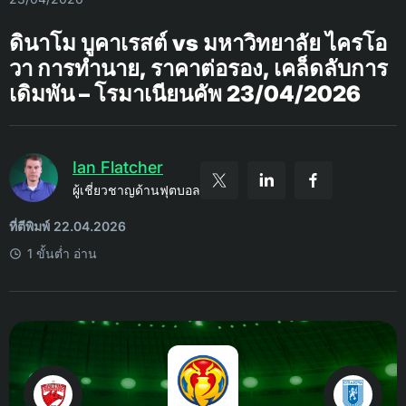
ดินาโม บูคาเรสต์ vs มหาวิทยาลัย ไครโอ
วา การทำนาย, ราคาต่อรอง, เคล็ดลับการ
เดิมพัน – โรมาเนียนคัพ 23/04/2026
Ian Flatcher
ผู้เชี่ยวชาญด้านฟุตบอล
ที่ตีพิมพ์ 22.04.2026
1 ขั้นต่ำ อ่าน