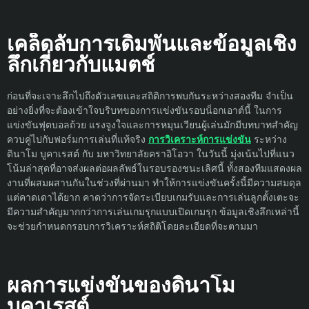
เคล็ดลับการเดิมพันและข้อมูลเชิง
ลึกเกี่ยวกับแมตช์
ก่อนที่จะเจาะลึกไปถึงตัวเลขและสถิติการพบกันระหว่างสองทีม จำเป็น
อย่างยิ่งที่จะต้องเข้าใจบริบทของการแข่งขันรอบน็อกเอาต์นี้ ในการ
แข่งขันฟุตบอลถ้วย แรงจูงใจและการหมุนเวียนผู้เล่นมักมีบทบาทสำคัญ
ควบคู่ไปกับฟอร์มการเล่นที่แท้จริง
การวิเคราะห์การแข่งขัน
ระหว่าง
ดินาโม บูคาเรสต์ กับ มหาวิทยาลัยคราอิโอวา ในวันนี้ มุ่งเน้นไปที่แนว
โน้มล่าสุดที่อาจส่งผลต่อผลลัพธ์ในรอบรองชนะเลิศนี้ ทั้งสองทีมแสดงผล
งานที่ผสมผสานกันในช่วงที่ผ่านมา ทำให้การแข่งขันครั้งนี้มีความสมดุล
แต่คาดเดาได้ยาก คาดว่าการจัดระเบียบเกมรับและการเล่นลูกตั้งเตะจะ
มีความสำคัญมากกว่าการเล่นเกมรุกแบบเปิดเกมรุก ข้อมูลเชิงลึกเหล่านี้
จะช่วยกำหนดกรอบการวิเคราะห์สถิติโดยละเอียดที่จะตามมา
ผลการแข่งขันของดินาโม
บูคาเรสต์