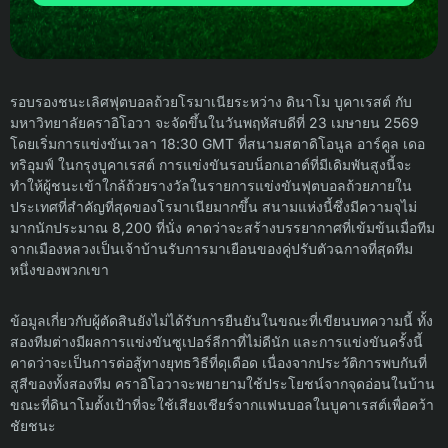
รอบรองชนะเลิศฟุตบอลถ้วยโรมาเนียระหว่าง ดินาโม บูคาเรสต์ กับ
มหาวิทยาลัยคราอิโอวา จะจัดขึ้นในวันพฤหัสบดีที่ 23 เมษายน 2569
โดยเริ่มการแข่งขันเวลา 18:30 GMT ที่สนามสตาดิโอนูล อาร์คูล เดอ
ทริอุมฟ์ ในกรุงบูคาเรสต์ การแข่งขันรอบน็อกเอาต์ที่มีเดิมพันสูงนี้จะ
ทำให้ผู้ชนะเข้าใกล้ถ้วยรางวัลในรายการแข่งขันฟุตบอลถ้วยภายใน
ประเทศที่สำคัญที่สุดของโรมาเนียมากขึ้น สนามแห่งนี้ซึ่งมีความจุไม่
มากนักประมาณ 8,200 ที่นั่ง คาดว่าจะสร้างบรรยากาศที่เข้มข้นเมื่อทีม
จากเมืองหลวงเป็นเจ้าบ้านรับการมาเยือนของคู่ปรับตัวฉกาจที่สุดทีม
หนึ่งของพวกเขา
ข้อมูลเกี่ยวกับผู้ตัดสินยังไม่ได้รับการยืนยันในขณะที่เขียนบทความนี้ ทั้ง
สองทีมต่างมีผลการแข่งขันซูเปอร์ลีกาที่ไม่ดีนัก และการแข่งขันครั้งนี้
คาดว่าจะเป็นการต่อสู้ทางยุทธวิธีที่ดุเดือด เนื่องจากประวัติการพบกันที่
สูสีของทั้งสองทีม คราอิโอวาจะพยายามใช้ประโยชน์จากจุดอ่อนในบ้าน
ขณะที่ดินาโมตั้งเป้าที่จะใช้เสียงเชียร์จากแฟนบอลในบูคาเรสต์เพื่อคว้า
ชัยชนะ