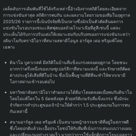
เคล็ดลับการเดิมพันที่ใช้ได้จริงเหล่านี้อ้างอิงจากสถิติโดยละเอียดจาก
การแข่งขันล่าสุด สถิติการพบกัน และผลงานโดยรวมของทีมในฤดูกาล
2025/26 รายการนี้เน้นปัจจัยที่เป็นกลางซึ่งมักเป็นตัวตัดสินผลการ
แข่งขันในรอบรองชนะเลิศฟุตบอลถ้วยโรมาเนียที่สูสีเช่นนี้ แต่ละ
ประเด็นได้รับการปรับแต่งให้เหมาะสมกับบริบทของการแข่งขันระหว่า
งดินาโมกับคราอิโอวาที่สนามสตาดิโอนูล อาร์คูล เดอ ทริอุมฟ์โดย
เฉพาะ
ดินาโม บูคาเรสต์ มีสถิติในบ้านที่แข็งแกร่งตลอดฤดูกาล โดยชนะ
มากกว่าครึ่งหนึ่งของเกมซูเปอร์ลีกาที่สนามแห่งนี้ และรักษาสถิติผล
ต่างประตูได้เสียที่ดีในบ้าน ซึ่งเป็นพื้นฐานที่ดีที่จะทำให้พวกเขามี
โอกาสผ่านเข้ารอบต่อไป
มหาวิทยาลัยคราอิโอวาทำผลงานได้ดีมาโดยตลอดเมื่อพบกับดินาโม
โดยไม่แพ้ใครใน 5 นัดหลังสุด ด้วยสถิติเกมรับที่แข็งแกร่ง ซึ่งมักจะ
จำกัดการทำประตูของเจ้าบ้านให้ต่ำกว่า 1.5 ประตูต่อเกมในการพบ
กันเหล่านี้
สนามอาร์คูล เดอ ทริอุมฟ์ เป็นสนามหญ้าธรรมชาติที่อยู่ในสภาพดี
ซึ่งโดยปกติแล้วจะเอื้อประโยชน์ให้กับทีมที่เน้นการเล่นแบบวางแผน
และเปลี่ยนเกมอย่างรวดเร็ว มากกว่าการใช้แท็กติกการโยนบอลยาว