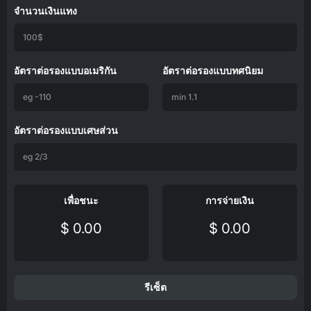
จำนวนเงินแทง
อัตราต่อรองแบบอเมริกัน
อัตราต่อรองแบบทศนิยม
อัตราต่อรองแบบเศษส่วน
เพื่อชนะ
การจ่ายเงิน
$ 0.00
$ 0.00
รีเซ็ต