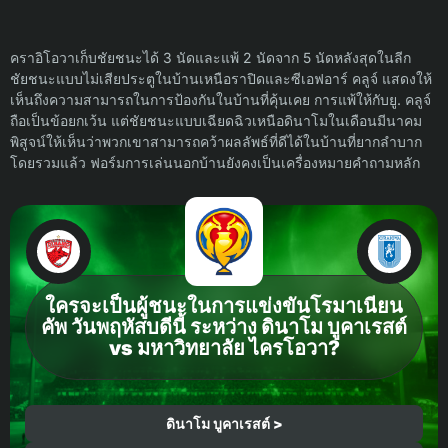
คราอิโอวาเก็บชัยชนะได้ 3 นัดและแพ้ 2 นัดจาก 5 นัดหลังสุดในลีก
ชัยชนะแบบไม่เสียประตูในบ้านเหนือราปิดและซีเอฟอาร์ คลูจ์ แสดงให้
เห็นถึงความสามารถในการป้องกันในบ้านที่คุ้นเคย การแพ้ให้กับยู. คลูจ์
ถือเป็นข้อยกเว้น แต่ชัยชนะแบบเฉียดฉิวเหนือดินาโมในเดือนมีนาคม
พิสูจน์ให้เห็นว่าพวกเขาสามารถคว้าผลลัพธ์ที่ดีได้ในบ้านที่ยากลำบาก
โดยรวมแล้ว ฟอร์มการเล่นนอกบ้านยังคงเป็นเครื่องหมายคำถามหลัก
ใครจะเป็นผู้ชนะในการแข่งขันโรมาเนียน
คัพ วันพฤหัสบดีนี้ ระหว่าง ดินาโม บูคาเรสต์
vs มหาวิทยาลัย ไครโอวา?
ดินาโม บูคาเรสต์ >