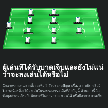
ผู้เล่นที่ได้รับบาดเจ็บและยังไม่แน่
ว่าจะลงเล่นได้หรือไม่
นักเตะหลายคนจากทั้งสองทีมกำลังประสบปัญหาเรื่องความฟิต หรือมี
โอกาสน้อยที่จะได้ลงเล่นในรอบรองชนะเลิศที่สำคัญนี้ ด้านล่างนี้คือ
ข้อมูลล่าสุดเกี่ยวกับนักเตะที่ไม่สามารถลงเล่นได้ หรือมีอาการบาดเจ็บ