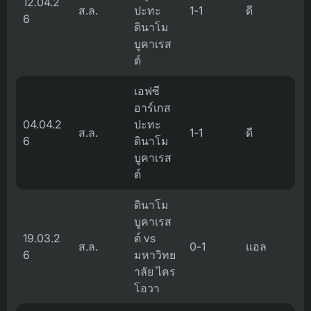
12.04.2
ส.ล.
ปะทะ
1-1
ดี
6
ดินาโม
บูคาเรส
ต์
เอฟซี
อาร์เกส
04.04.2
ปะทะ
ส.ล.
1-1
ดี
6
ดินาโม
บูคาเรส
ต์
ดินาโม
บูคาเรส
19.03.2
ต์ vs
ส.ล.
0-1
แอล
6
มหาวิทย
าลัย ไคร
โอวา