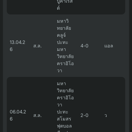
บูคาเรส
ต์
มหาวิ
ทยาลัย
คลูจ์
13.04.2
ปะทะ
ส.ล.
4-0
แอล
6
มหา
วิทยาลัย
คราอิโอ
วา
มหา
วิทยาลัย
คราอิโอ
วา
06.04.2
ปะทะ
ส.ล.
2-0
ว
6
สโมสร
ฟุตบอล