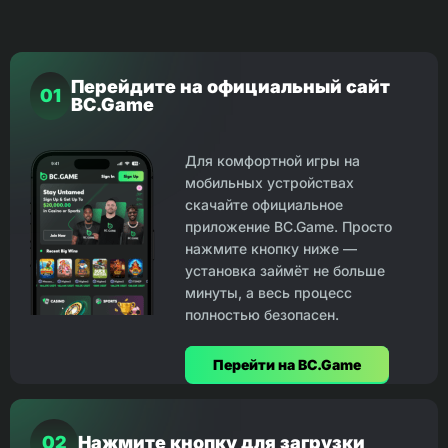
Перейдите на официальный сайт
01
BC.Game
Для комфортной игры на
мобильных устройствах
скачайте официальное
приложение BC.Game. Просто
нажмите кнопку ниже —
установка займёт не больше
минуты, а весь процесс
полностью безопасен.
Перейти на BC.Game
02
Нажмите кнопку для загрузки