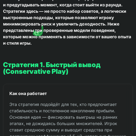
и предугадывать момент, когда стоит выйти из раунда.
Стратегии здесь — не просто набор советов, а логически
выстроенные подходы, которые позволяют игроку
минимизировать риск и увеличить доходность. Ниже
представлены три проверенные модели поведения,
которые можно применять в зависимости от вашего опыта
и стиля игры.
Стратегия 1. Быстрый вывод
(Conservative Play)
Как она работает
Эта стратегия подойдёт для тех, кто предпочитает
стабильность и постепенное накопление прибыли.
Основная идея — фиксировать выигрыш на ранних
этапах, не дожидаясь больших множителей. Игрок
ставит среднюю сумму и выводит средства при