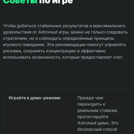
Советы
по игре
Чтобы добиться стабильных результатов и максимального
удовольствия от Astronaut игры, важно не только следовать
стратегиям, но и соблюдать определённые принципы
игрового поведения. Эти рекомендации помогут управлять
рисками, сохранять концентрацию и эффективно
использовать возможности, которые предоставляет слот.
Играйте в демо-режиме
Прежде чем
переходить к
реальным ставкам,
протестируйте
Astronaut демо. Это
безопасный способ