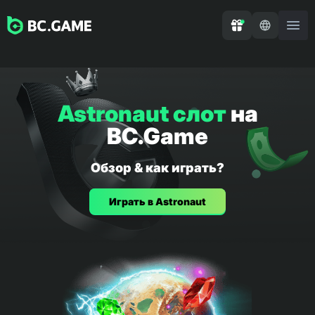
Astronaut слот
на
BC.Game
Обзор & как играть?
Играть в Astronaut