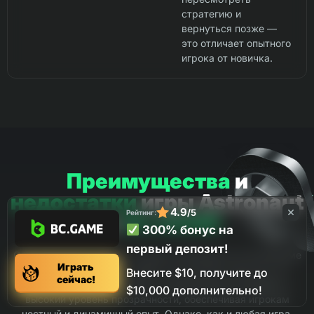
стратегию и
вернуться позже —
это отличает опытного
игрока от новичка.
Преимущества
и
недостатки
игры Astronaut
4.9
/5
Рейтинг:
на
BC.GAME
300% бонус на
первый депозит!
Слот Astronaut — один из самых популярных на платформе
Играть
BC.Game, и это не случайно. Он сочетает простую, но
Внесите $10, получите до
сейчас!
захватывающую механику, современный интерфейс и
$10,000 дополнительно!
высокий уровень прозрачности, обеспечивая игрокам
честный и динамичный опыт. Однако, как и любая игра,