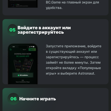
BC.Game на главный экран для
удобства.
Войдите в аккаунт или
05
зарегистрируйтесь
Запустите приложение, войдите
в существующий аккаунт или
зарегистрируйтесь — процесс
займёт не более минуты. Затем
откройте вкладку «Популярные
игры» и выберите Astronaut.
06
Начните играть