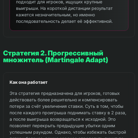
подходит для игроков, ищущих крупные
выигрыши. На короткой дистанции результат
кажется незначительным, но именно
последовательность делает её эффективной.
Стратегия 2. Прогрессивный
множитель (Martingale Adapt)
Как она работает
Эта стратегия предназначена для игроков, готовых
действовать более решительно и компенсировать
потери за счёт увеличения ставки. Суть в том, чтобы
после каждого проигрыша поднимать ставку в 2 раза,
а после выигрыша возвращаться к исходной. Это
позволяет перекрыть предыдущие убытки одним
успешным раундом. Однако, чтобы избежать быстрой