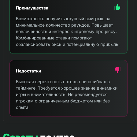
Преимущества
Возможность получить крупный выигрыш за
минимальное количество раундов. Повышает
вовлечённость и интерес к игровому процессу.
Комбинированные ставки помогают
сбалансировать риск и потенциальную прибыль.
Недостатки
Высокая вероятность потерь при ошибках в
тайминге. Требуется хорошее знание динамики
игры и внимательность. Не рекомендуется
игрокам с ограниченным бюджетом или без
опыта.