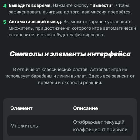
Выведите вовремя.
Нажмите кнопку
“Вывести”
, чтобы
зафиксировать выигрыш до того, как миссия прервётся.
Автоматический вывод.
Вы можете заранее установить
множитель, при достижении которого игра автоматически
остановится и ставка будет зафиксирована.
Символы и элементы интерфейса
В отличие от классических слотов, Astronaut игра не
использует барабаны и линии выплат. Здесь всё зависит от
времени и скорости реакции.
Элемент
Описание
Отображает текущий
Множитель
коэффициент прибыли