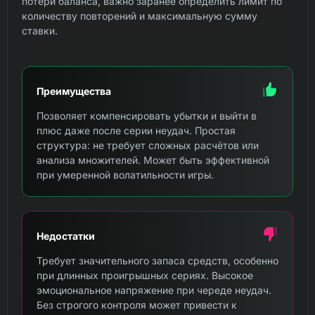
потери баланса, важно заранее определить лимит по
количеству повторений и максимальную сумму
ставки.
Преимущества
Позволяет компенсировать убытки и выйти в
плюс даже после серии неудач. Простая
структура: не требует сложных расчётов или
анализа множителей. Может быть эффективной
при умеренной волатильности игры.
Недостатки
Требует значительного запаса средств, особенно
при длинных проигрышных сериях. Высокое
эмоциональное напряжение при череде неудач.
Без строгого контроля может привести к