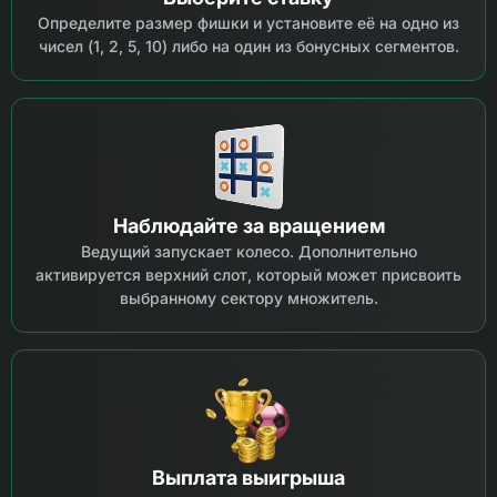
Определите размер фишки и установите её на одно из
чисел (1, 2, 5, 10) либо на один из бонусных сегментов.
Наблюдайте за вращением
Ведущий запускает колесо. Дополнительно
активируется верхний слот, который может присвоить
выбранному сектору множитель.
Выплата выигрыша