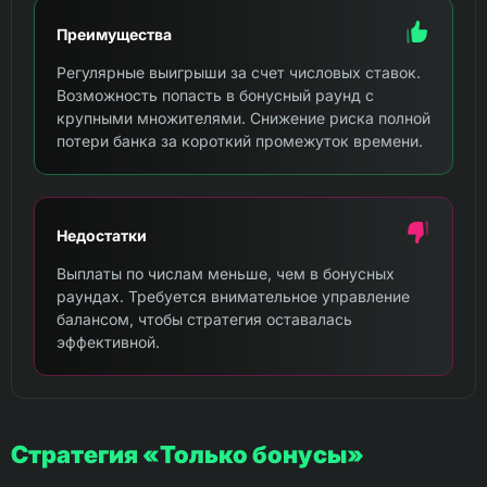
Преимущества
Регулярные выигрыши за счет числовых ставок.
Возможность попасть в бонусный раунд с
крупными множителями. Снижение риска полной
потери банка за короткий промежуток времени.
Недостатки
Выплаты по числам меньше, чем в бонусных
раундах. Требуется внимательное управление
балансом, чтобы стратегия оставалась
эффективной.
Стратегия «Только бонусы»