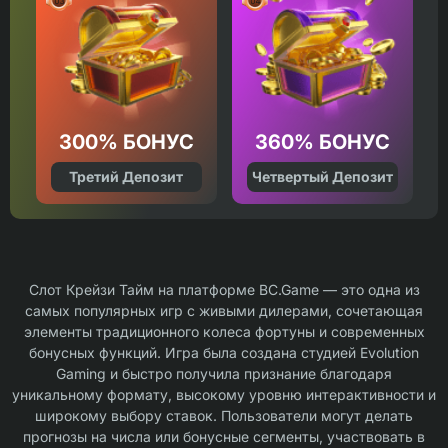
300% БОНУС
360% БОНУС
Третий Депозит
Четвертый Депозит
Слот Крейзи Тайм на платформе BC.Game — это одна из
самых популярных игр с живыми дилерами, сочетающая
элементы традиционного колеса фортуны и современных
бонусных функций. Игра была создана студией Evolution
Gaming и быстро получила признание благодаря
уникальному формату, высокому уровню интерактивности и
широкому выбору ставок. Пользователи могут делать
прогнозы на числа или бонусные сегменты, участвовать в