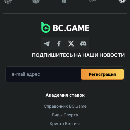
ПОДПИШИТЕСЬ НА НАШИ НОВОСТИ
Регистрация
Академия ставок
Справочник BC.Game
Виды Спорта
Крипто Беттинг