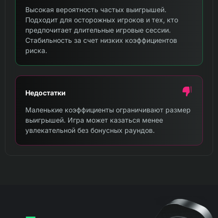
Высокая вероятность частых выигрышей.
Подходит для осторожных игроков и тех, кто
предпочитает длительные игровые сессии.
Стабильность за счет низких коэффициентов
риска.
Недостатки
Маленькие коэффициенты ограничивают размер
выигрышей. Игра может казаться менее
увлекательной без бонусных раундов.