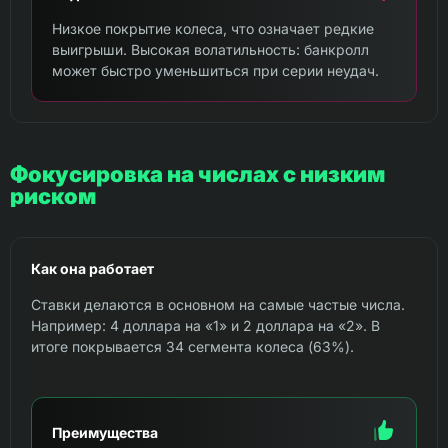
Низкое покрытие колеса, что означает редкие
выигрыши. Высокая волатильность: банкролл
может быстро уменьшиться при серии неудач.
Фокусировка на числах с низким
риском
Как она работает
Ставки делаются в основном на самые частые числа.
Например: 4 доллара на «1» и 2 доллара на «2». В
итоге покрывается 34 сегмента колеса (63%).
Преимущества