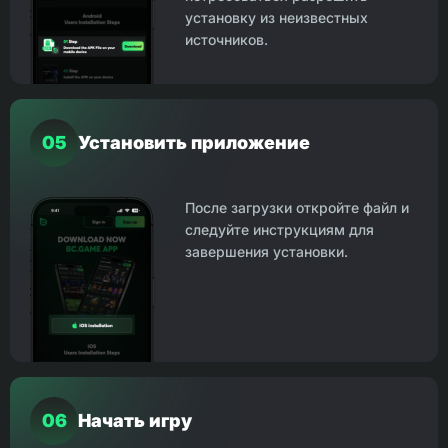
установку из неизвестных
источников.
05
Установить приложение
После загрузки откройте файл и
следуйте инструкциям для
завершения установки.
06
Начать игру