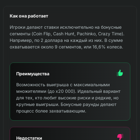
Как она работает
Игроки делают ставки исключительно на бонусные
сегменты (Coin Flip, Cash Hunt, Pachinko, Crazy Time).
Например, по 2 доллара на каждый из них. В сумме
охватывается около 9 сегментов, или 16,6% колеса.
Преимущества
Возможность выигрыша с максимальными
множителями (до х20 000). Идеальный вариант
для тех, кто любит высокие риски и редкие, но
крупные выигрыши. Бонусные раунды делают
процесс более захватывающим.
Недостатки