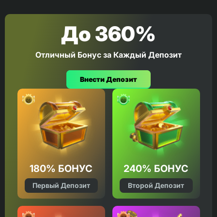
До 360%
Отличный Бонус за Каждый Депозит
Внести Депозит
180% БОНУС
240% БОНУС
Первый Депозит
Второй Депозит