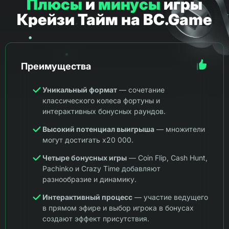
Плюсы
и
минусы
игры
Крейзи Тайм на BC.Game
Преимущества
Уникальный формат
— сочетание
классического колеса фортуны и
интерактивных бонусных раундов.
Высокий потенциал выигрыша
— множители
могут достигать х20 000.
Четыре бонусных игры
— Coin Flip, Cash Hunt,
Pachinko и Crazy Time добавляют
разнообразие и динамику.
Интерактивный процесс
— участие ведущего
в прямом эфире и выбор игрока в бонусах
создают эффект присутствия.