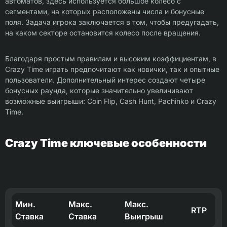
автоматов, здесь используется большое колесо с
сегментами, на которых расположены числа и бонусные
поля. Задача игрока заключается в том, чтобы предугадать,
на каком секторе остановится колесо после вращения.
Благодаря простым правилам и высоким коэффициентам, в
Crazy Time играть предпочитают как новички, так и опытные
пользователи. Дополнительный интерес создают четыре
бонусных раунда, которые значительно увеличивают
возможные выигрыши: Coin Flip, Cash Hunt, Pachinko и Crazy
Time.
Crazy Time ключевые особенности
Мин.
Макс.
Макс.
RTP
Ставка
Ставка
Выигрыш