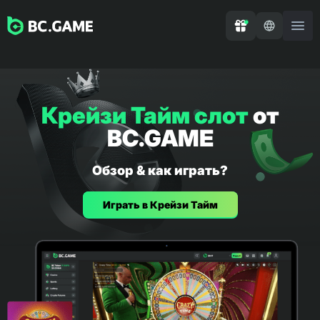
Крейзи Тайм слот
от
BC.GAME
Обзор & как играть?
Играть в Крейзи Тайм