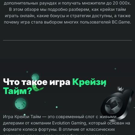
дополнительных раундах и получать множители до 20 000x.
В этом обзоре мы подробно разберем, как крейзи тайм
играть онлайн, какие бонусы и стратегии доступны, а также
почему игра стала выбором многих пользователей BC.Game.
Что такое игра
Крейзи
Тайм?
Игра Крейзи Тайм — это современный слот с живыми
дилерами от компании Evolution Gaming, который основан на
формате колеса фортуны. В отличие от классических