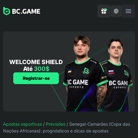
WELCOME SHIELD
Até
300$
Registrar-se
Apostas esportivas
/
Previsões
/
Senegal-Camarões (Copa das
Nações Africanas): prognósticos e dicas de apostas