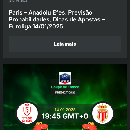
13-01-2025
Paris – Anadolu Efes: Previsão,
Probabilidades, Dicas de Apostas –
Euroliga 14/01/2025
Leia mais