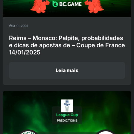
13-01-2025
Reims – Monaco: Palpite, probabilidades
e dicas de apostas de – Coupe de France
14/01/2025
Leia mais