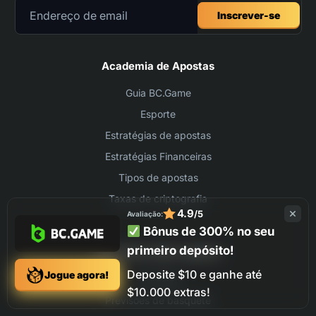
Inscrever-se
Academia de Apostas
Guia BC.Game
Esporte
Estratégias de apostas
Estratégias Financeiras
Tipos de apostas
Taxas de criptografia
4.9
/5
Avaliação:
Bônus de 300% no seu
primeiro depósito!
Previsões sobre esporte
Deposite $10 e ganhe até
Jogue agora!
Previsões
$10.000 extras!
Previsões de basquete