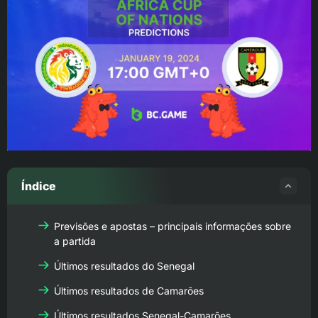
Índice
Previsões e apostas – principais informações sobre
a partida
Últimos resultados do Senegal
Últimos resultados de Camarões
Últimos resultados Senegal-Camarões