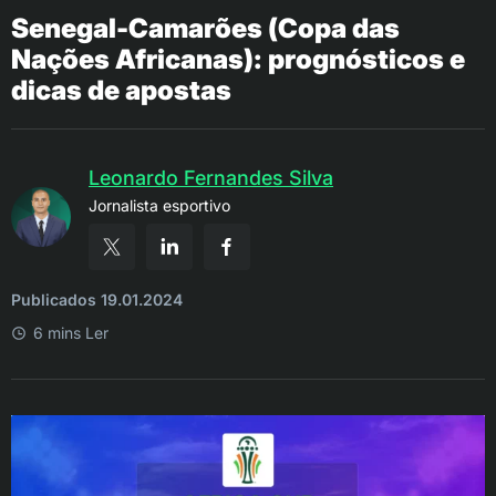
Senegal-Camarões (Copa das
Nações Africanas): prognósticos e
dicas de apostas
Leonardo Fernandes Silva
Jornalista esportivo
Publicados 19.01.2024
6 mins Ler