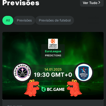
Previsões
Ver Tudo
All
Previsões
Previsões de futebol