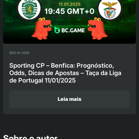
10-01-2025
Sporting CP – Benfica: Prognóstico,
Odds, Dicas de Apostas – Taça da Liga
de Portugal 11/01/2025
Leia mais
Sobre o autor