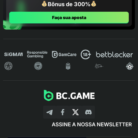
Bônus de 300%
Faça sua aposta
ASSINE A NOSSA NEWSLETTER