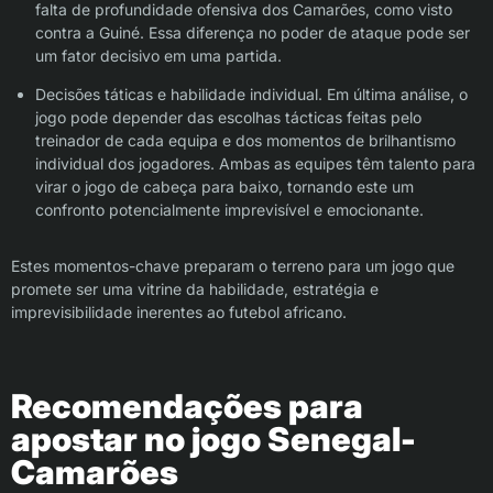
falta de profundidade ofensiva dos Camarões, como visto
contra a Guiné. Essa diferença no poder de ataque pode ser
um fator decisivo em uma partida.
Decisões táticas e habilidade individual. Em última análise, o
jogo pode depender das escolhas tácticas feitas pelo
treinador de cada equipa e dos momentos de brilhantismo
individual dos jogadores. Ambas as equipes têm talento para
virar o jogo de cabeça para baixo, tornando este um
confronto potencialmente imprevisível e emocionante.
Estes momentos-chave preparam o terreno para um jogo que
promete ser uma vitrine da habilidade, estratégia e
imprevisibilidade inerentes ao futebol africano.
Recomendações para
apostar no jogo Senegal-
Camarões