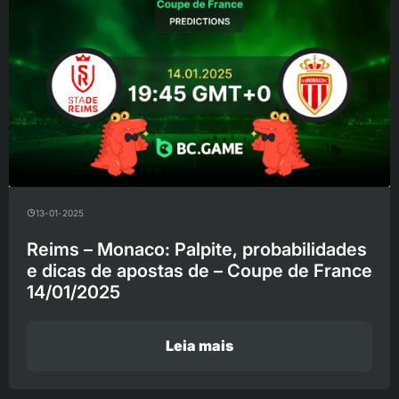
13-01-2025
Reims – Monaco: Palpite, probabilidades
e dicas de apostas de – Coupe de France
14/01/2025
Leia mais