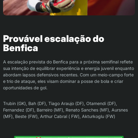
Provável escalação do
Benfica
A escalação prevista do Benfica para a próxima semifinal reflete
sua intenção de equilibrar experiência e energia juvenil enquanto
abordam lapsos defensivos recentes. Com um meio-campo forte
e trio de ataque, eles visam dominar a posse de bola e criar
oportunidades de gol.
Trubin (GK), Bah (DF), Tiago Araujo (DF), Otamendi (DF),
Fernandez (DF), Barreiro (MF), Renato Sanches (MF), Aursnes
(MF), Beste (FW), Arthur Cabral ( FW), Akturkoglu (FW)