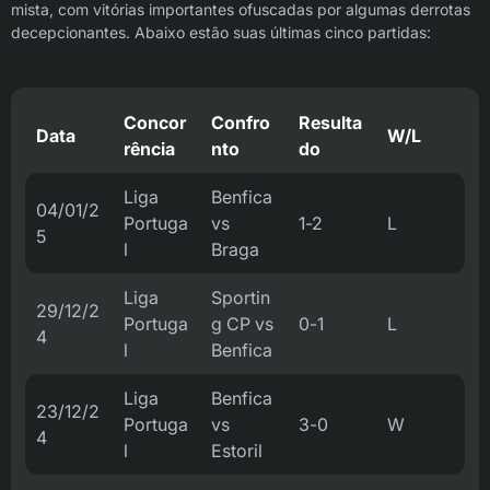
mista, com vitórias importantes ofuscadas por algumas derrotas
decepcionantes. Abaixo estão suas últimas cinco partidas:
Concor
Confro
Resulta
Data
W/L
rência
nto
do
Liga
Benfica
04/01/2
Portuga
vs
1-2
L
5
l
Braga
Liga
Sportin
29/12/2
Portuga
g CP vs
0-1
L
4
l
Benfica
Liga
Benfica
23/12/2
Portuga
vs
3-0
W
4
l
Estoril