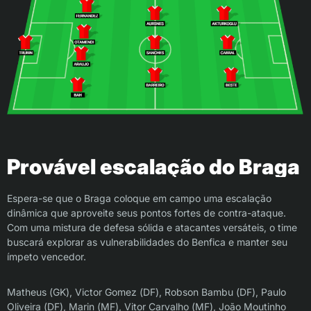
Provável escalação do Braga
Espera-se que o Braga coloque em campo uma escalação
dinâmica que aproveite seus pontos fortes de contra-ataque.
Com uma mistura de defesa sólida e atacantes versáteis, o time
buscará explorar as vulnerabilidades do Benfica e manter seu
ímpeto vencedor.
Matheus (GK), Victor Gomez (DF), Robson Bambu (DF), Paulo
Oliveira (DF), Marin (MF), Vitor Carvalho (MF), João Moutinho