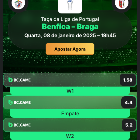
Taça da Liga de Portugal
Benfica – Braga
Quarta, 08 de janeiro de 2025 – 19h45
Apostar Agora
1.58
W1
4.4
Empate
5.2
W2