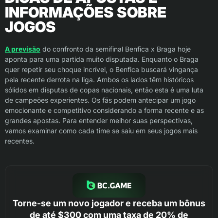
INFORMAÇÕES SOBRE
JOGOS
A previsão
do confronto da semifinal Benfica x Braga hoje
aponta para uma partida muito disputada. Enquanto o Braga
quer repetir seu choque incrível, o Benfica buscará vingança
pela recente derrota na liga. Ambos os lados têm históricos
sólidos em disputas de copas nacionais, então esta é uma luta
de campeões experientes. Os fãs podem antecipar um jogo
emocionante e competitivo considerando a forma recente e as
grandes apostas. Para entender melhor suas perspectivas,
vamos examinar como cada time se saiu em seus jogos mais
recentes.
Torne-se um novo jogador e receba um bônus
de até $300 com uma taxa de 20% de