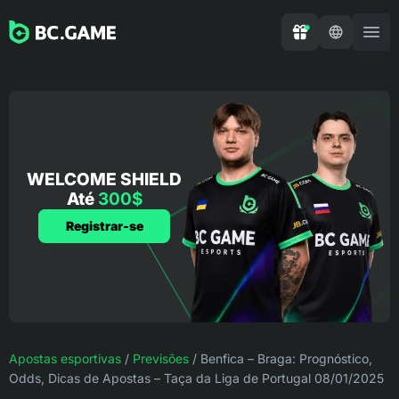
WELCOME SHIELD
Até
300$
Registrar-se
Apostas esportivas
/
Previsões
/
Benfica – Braga: Prognóstico,
Odds, Dicas de Apostas – Taça da Liga de Portugal 08/01/2025