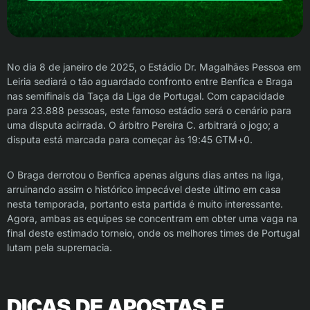
No dia 8 de janeiro de 2025, o Estádio Dr. Magalhães Pessoa em
Leiria sediará o tão aguardado confronto entre Benfica e Braga
nas semifinais da Taça da Liga de Portugal. Com capacidade
para 23.888 pessoas, este famoso estádio será o cenário para
uma disputa acirrada. O árbitro Pereira C. arbitrará o jogo; a
disputa está marcada para começar às 19:45 GTM+0.
O Braga derrotou o Benfica apenas alguns dias antes na liga,
arruinando assim o histórico impecável deste último em casa
nesta temporada, portanto esta partida é muito interessante.
Agora, ambas as equipes se concentram em obter uma vaga na
final deste estimado torneio, onde os melhores times de Portugal
lutam pela supremacia.
DICAS DE APOSTAS E