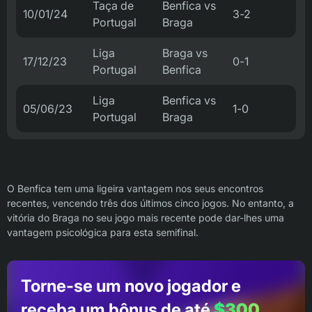
Taça de
Benfica vs
10/01/24
3-2
Portugal
Braga
Liga
Braga vs
17/12/23
0-1
Portugal
Benfica
Liga
Benfica vs
05/06/23
1-0
Portugal
Braga
O Benfica tem uma ligeira vantagem nos seus encontros
recentes, vencendo três dos últimos cinco jogos. No entanto, a
vitória do Braga no seu jogo mais recente pode dar-lhes uma
vantagem psicológica para esta semifinal.
Torne-se um novo jogador e
receba um bônus de até
$300