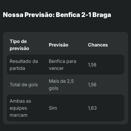
Nossa Previsão: Benfica 2-1 Braga
Tipo de
Previsão
Chances
previsão
Resultado da
Benfica para
1,58
partida
vencer
Mais de 2,5
Total de gols
1,56
gols
Ambas as
equipes
Sim
1,63
marcam