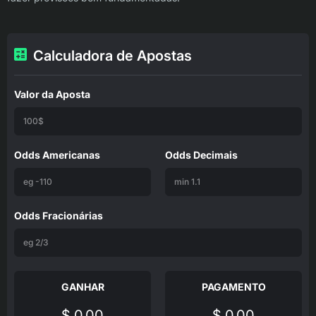
Calculadora de Apostas
Valor da Aposta
Odds Americanas
Odds Decimais
Odds Fracionárias
GANHAR
PAGAMENTO
$ 0.00
$ 0.00