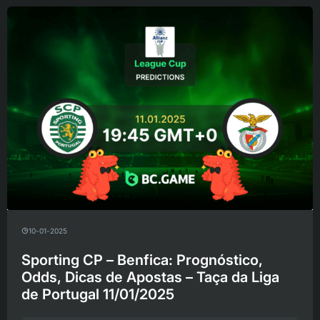
10-01-2025
Sporting CP – Benfica: Prognóstico,
Odds, Dicas de Apostas – Taça da Liga
de Portugal 11/01/2025