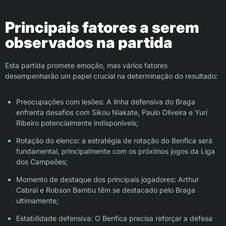
Principais fatores a serem
observados na partida
Esta partida promete emoção, mas vários fatores
desempenharão um papel crucial na determinação do resultado:
Preocupações com lesões: A linha defensiva do Braga
enfrenta desafios com Sikou Niakate, Paulo Oliveira e Yuri
Ribeiro potencialmente indisponíveis;
Rotação do elenco: a estratégia de rotação do Benfica será
fundamental, principalmente com os próximos jogos da Liga
dos Campeões;
Momento de destaque dos principais jogadores: Arthur
Cabral e Robson Bambu têm se destacado pelo Braga
ultimamente;
Estabilidade defensiva: O Benfica precisa reforçar a defesa