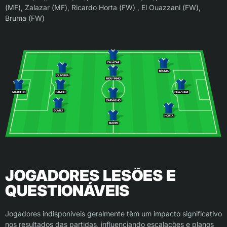
(MF), Zalazar (MF), Ricardo Horta (FW) , El Ouazzani (FW),
Bruma (FW)
JOGADORES LESÕES E
QUESTIONÁVEIS
Jogadores indisponíveis geralmente têm um impacto significativo
nos resultados das partidas, influenciando escalações e planos