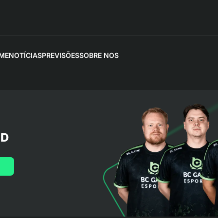
AME
NOTÍCIAS
PREVISÕES
SOBRE NOS
LD