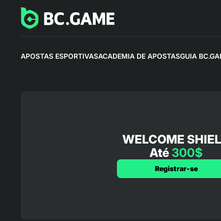
APOSTAS ESPORTIVAS
ACADEMIA DE APOSTAS
GUIA BC.G
WELCOME SHIE
Até
300$
Registrar-se