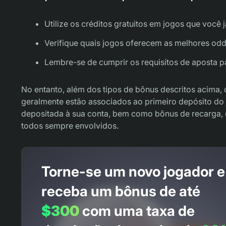
Utilize os créditos gratuitos em jogos que voc
Verifique quais jogos oferecem as melhores odds
Lembre-se de cumprir os requisitos de aposta pa
No entanto, além dos tipos de bônus descritos acima
geralmente estão associados ao primeiro depósito do
depositada à sua conta, bem como bônus de recarga,
todos sempre envolvidos.
Torne-se um novo jogador e
receba um bônus de até
$300
com uma taxa de