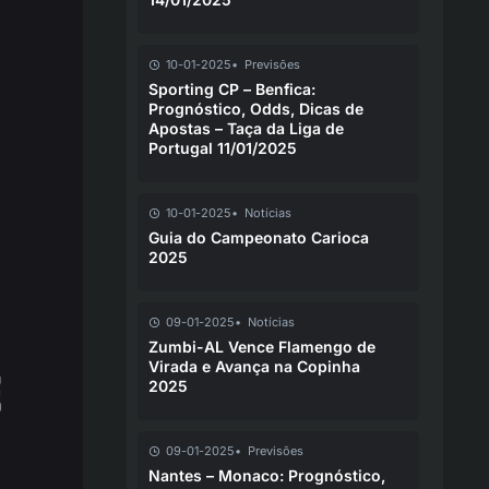
10-01-2025
Previsões
Sporting CP – Benfica:
Prognóstico, Odds, Dicas de
Apostas – Taça da Liga de
Portugal 11/01/2025
10-01-2025
Notícias
Guia do Campeonato Carioca
2025
09-01-2025
Notícias
Zumbi-AL Vence Flamengo de
Virada e Avança na Copinha
2025
09-01-2025
Previsões
Nantes – Monaco: Prognóstico,