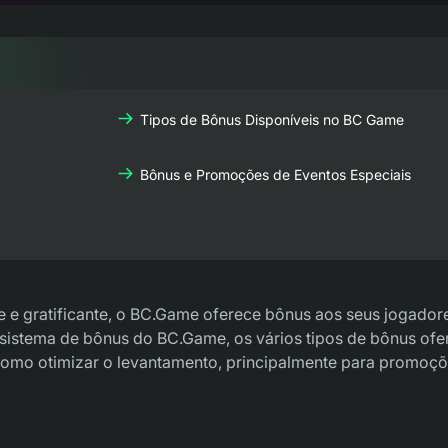
Tipos de Bônus Disponíveis no BC Game
Bônus e Promoções de Eventos Especiais
te e gratificante, o BC.Game oferece bônus aos seus jogador
sistema de bônus do BC.Game, os vários tipos de bônus ofe
como otimizar o levantamento, principalmente para promoçõ