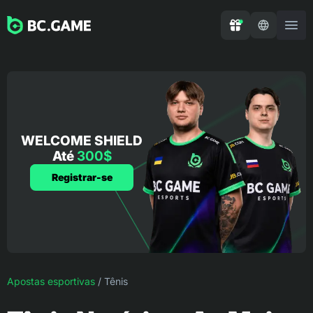
WELCOME SHIELD
Até
300$
Registrar-se
Apostas esportivas
/
Tênis