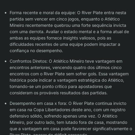
Forma recente e moral da equipe: O River Plate entra nesta
partida sem vencer em cinco jogos, enquanto o Atlético
Mineiro recentemente quebrou uma forte sequência invicta
com uma derrota. Avaliar o estado mental e a forma atual de
ambas as equipes fornece insights valiosos, pois as
dificuldades recentes de uma equipe podem impactar a
confiança no desempenho.
Confrontos Diretos: O Atlético Mineiro teve vantagem em
encontros anteriores, vencendo quatro dos últimos cinco
encontros com o River Plate sem sofrer gols. Essa vantagem
histórica pode indicar a vantagem estratégica do Atlético,
tornando-se um ponto crítico para apostadores que
consideram os prováveis ​​resultados das partidas.
Desempenho em casa x fora: O River Plate continua invicto
em casa na Copa Libertadores deste ano, com um registro
defensivo sólido, sofrendo apenas uma vez. O Atlético
Mineiro, por outro lado, tem lutado fora de casa, mostrando
que a vantagem em casa pode favorecer significativamente o
River Plate, apesar do déficit agregado.