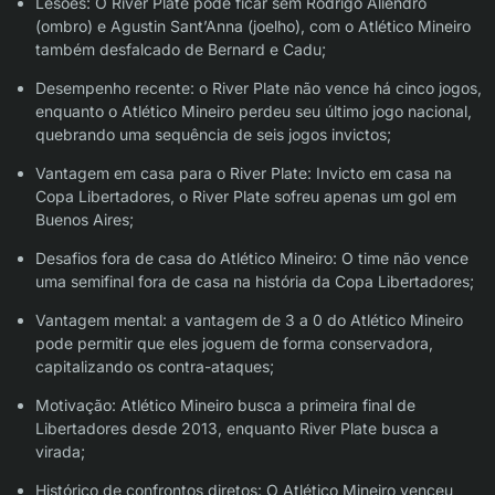
Lesões: O River Plate pode ficar sem Rodrigo Aliendro
(ombro) e Agustin Sant’Anna (joelho), com o Atlético Mineiro
também desfalcado de Bernard e Cadu;
Desempenho recente: o River Plate não vence há cinco jogos,
enquanto o Atlético Mineiro perdeu seu último jogo nacional,
quebrando uma sequência de seis jogos invictos;
Vantagem em casa para o River Plate: Invicto em casa na
Copa Libertadores, o River Plate sofreu apenas um gol em
Buenos Aires;
Desafios fora de casa do Atlético Mineiro: O time não vence
uma semifinal fora de casa na história da Copa Libertadores;
Vantagem mental: a vantagem de 3 a 0 do Atlético Mineiro
pode permitir que eles joguem de forma conservadora,
capitalizando os contra-ataques;
Motivação: Atlético Mineiro busca a primeira final de
Libertadores desde 2013, enquanto River Plate busca a
virada;
Histórico de confrontos diretos: O Atlético Mineiro venceu