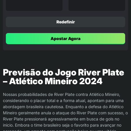
Redefinir
Apostar Agora
Previsão do Jogo River Plate
– Atlético Mineiro 2024
Nossas probabilidades de River Plate contra Atlético Mineiro,
considerando o placar total e a forma atual, apontam para uma
abordagem brasileira cautelosa. Enquanto a defesa do Atlético
Mineiro geralmente anula o ataque do River Plate com sucesso, o
River Plate pressionará agressivamente em busca de gols no
início. Embora o time brasileiro seja o favorito para avançar no