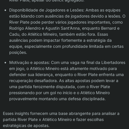
Disponibilidade de Jogadores e Lesões: Ambas as equipes
estão lidando com ausências de jogadores devido a lesões. O
River Plate pode perder vários jogadores importantes, como
Rodrigo Aliendro e Agustin Sant’Anna, enquanto Bernard e
Cadu, do Atlético Mineiro, também estão fora. Essas
ausências podem impactar fortemente a estratégia da
equipe, especialmente com profundidade limitada em certas
posições.
Motivação e apostas: Com uma vaga na final da Libertadores
em jogo, o Atlético Mineiro está altamente motivado para
defender sua liderança, enquanto o River Plate enfrenta uma
recuperação desafiadora. As altas apostas podem levar a
uma partida ferozmente disputada, com o River Plate
pressionando por um gol no início e o Atlético Mineiro
provavelmente montando uma defesa disciplinada.
Esses insights fornecem uma base abrangente para analisar a
partida River Plate x Atlético Mineiro e fazer escolhas
estratégicas de apostas.