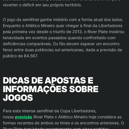
reverter o déficit em seu próprio território.
O jogo da semifinal ganha mistério com a forma atual dos lados.
Enquanto o Atlético Mineiro quer chegar à final da Libertadores
pela primeira vez desde o triunfo de 2013, o River Plate mostrou
tenacidade em eventos passados ​​quando confrontado com
deficiências comparáveis. Os fãs devem esperar um encontro
feroz entre duas potências sul-americanas, dada a previsão de
público de 84.567.
DICAS DE APOSTAS E
INFORMAÇÕES SOBRE
JOGOS
Para esta intensa semifinal da Copa Libertadores,
nossa
previsão
River Plate x Atlético Mineiro hoje considera as
formas recentes de ambos os times e os encontros anteriores. O
River Plate tem lutado recentemente com cinco partidas