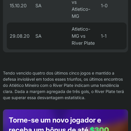
vs
15.10.20
SA
1-0
Atletico-
MG
Atletico-
29.08.20
SA
MG vs
1-1
River Plate
Tendo vencido quatro dos últimos cinco jogos e mantido a
defesa inviolável em todos esses triunfos, os últimos encontros
do Atlético Mineiro com o River Plate indicam uma tendência
clara. Dada a margem agregada de três gols, o River Plate terá
que superar essa desvantagem estatística.
Torne-se um novo jogador e
receba um bônus de até
$300