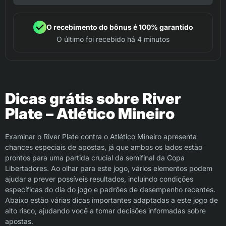
O recebimento do bônus é 100% garantido
O último foi recebido há 4 minutos
Dicas grátis sobre River
Plate – Atlético Mineiro
Examinar o River Plate contra o Atlético Mineiro apresenta
chances especiais de apostas, já que ambos os lados estão
prontos para uma partida crucial da semifinal da Copa
Libertadores. Ao olhar para este jogo, vários elementos podem
ajudar a prever possíveis resultados, incluindo condições
específicas do dia do jogo e padrões de desempenho recentes.
Abaixo estão várias dicas importantes adaptadas a este jogo de
alto risco, ajudando você a tomar decisões informadas sobre
apostas.