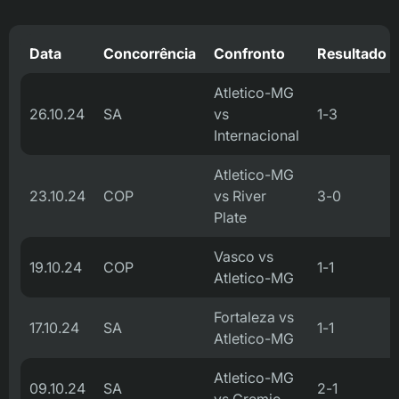
Data
Concorrência
Confronto
Resultado
Atletico-MG
26.10.24
SA
vs
1-3
Internacional
Atletico-MG
23.10.24
COP
vs River
3-0
Plate
Vasco vs
19.10.24
COP
1-1
Atletico-MG
Fortaleza vs
17.10.24
SA
1-1
Atletico-MG
Atletico-MG
09.10.24
SA
2-1
vs Gremio