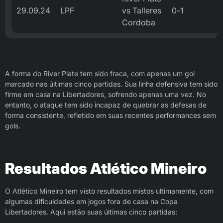
29.09.24
LPF
vs Talleres
0-1
Cordoba
A forma do River Plate tem sido fraca, com apenas um gol
marcado nas últimas cinco partidas. Sua linha defensiva tem sido
firme em casa na Libertadores, sofrendo apenas uma vez. No
entanto, o ataque tem sido incapaz de quebrar as defesas de
forma consistente, refletido em suas recentes performances sem
gols.
Resultados Atlético Mineiro
O Atlético Mineiro tem visto resultados mistos ultimamente, com
algumas dificuldades em jogos fora de casa na Copa
Libertadores. Aqui estão suas últimas cinco partidas: