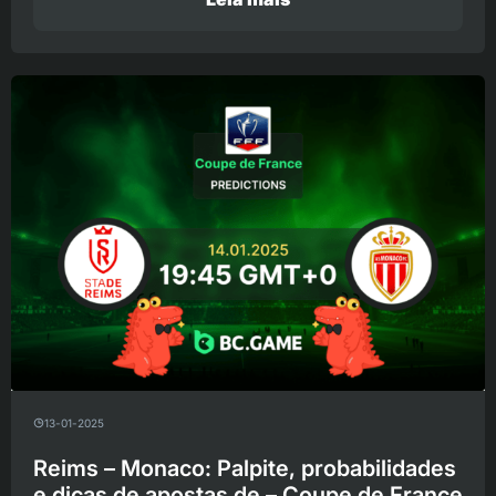
13-01-2025
Reims – Monaco: Palpite, probabilidades
e dicas de apostas de – Coupe de France