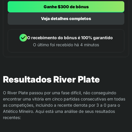
Ganhe $300 de bônus
Veja detalhes completos
O recebimento do bônus é 100% garantido
O último foi recebido há 4 minutos
Resultados River Plate
O River Plate passou por uma fase difícil, não conseguindo
encontrar uma vitória em cinco partidas consecutivas em todas
as competições, incluindo a recente derrota por 3 a 0 para o
Atlético Mineiro. Aqui está uma análise de seus resultados
recentes: