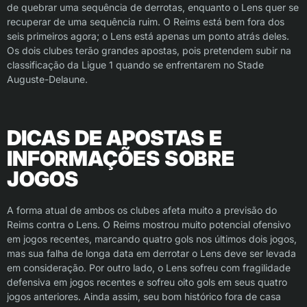
de quebrar uma sequência de derrotas, enquanto o Lens quer se
recuperar de uma sequência ruim. O Reims está bem fora dos
seis primeiros agora; o Lens está apenas um ponto atrás deles.
Os dois clubes terão grandes apostas, pois pretendem subir na
classificação da Ligue 1 quando se enfrentarem no Stade
Auguste-Delaune.
DICAS DE APOSTAS E
INFORMAÇÕES SOBRE
JOGOS
A forma atual de ambos os clubes afeta muito a previsão do
Reims contra o Lens. O Reims mostrou muito potencial ofensivo
em jogos recentes, marcando quatro gols nos últimos dois jogos,
mas sua falha de longa data em derrotar o Lens deve ser levada
em consideração. Por outro lado, o Lens sofreu com fragilidade
defensiva em jogos recentes e sofreu oito gols em seus quatro
jogos anteriores. Ainda assim, seu bom histórico fora de casa