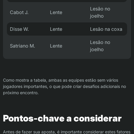
Lesão no
Cabot J.
Lente
joelho
Disse W.
Lente
Lesão na coxa
Lesão no
Satriano M.
Lente
joelho
Como mostra a tabela, ambas as equipes estão sem vários
jogadores importantes, o que pode criar desafios adicionais no
próximo encontro.
Pontos-chave a considerar
Antes de fazer sua aposta, é importante considerar estes fatores