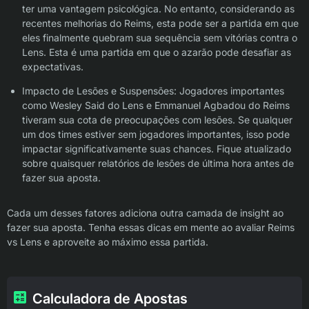
ter uma vantagem psicológica. No entanto, considerando as
recentes melhorias do Reims, esta pode ser a partida em que
eles finalmente quebram sua sequência sem vitórias contra o
Lens. Esta é uma partida em que o azarão pode desafiar as
expectativas.
Impacto de Lesões e Suspensões: Jogadores importantes
como Wesley Said do Lens e Emmanuel Agbadou do Reims
tiveram sua cota de preocupações com lesões. Se qualquer
um dos times estiver sem jogadores importantes, isso pode
impactar significativamente suas chances. Fique atualizado
sobre quaisquer relatórios de lesões de última hora antes de
fazer sua aposta.
Cada um desses fatores adiciona outra camada de insight ao
fazer sua aposta. Tenha essas dicas em mente ao avaliar Reims
vs Lens e aproveite ao máximo essa partida.
Calculadora de Apostas