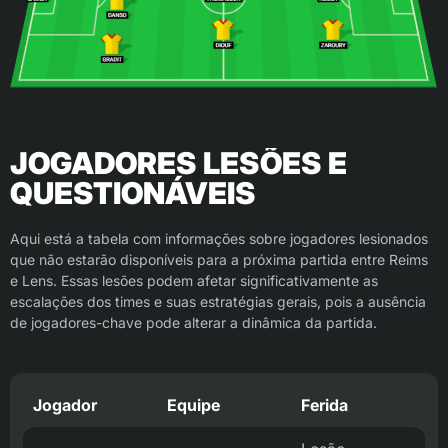
JOGADORES LESÕES E
QUESTIONÁVEIS
Aqui está a tabela com informações sobre jogadores lesionados
que não estarão disponíveis para a próxima partida entre Reims
e Lens. Essas lesões podem afetar significativamente as
escalações dos times e suas estratégias gerais, pois a ausência
de jogadores-chave pode alterar a dinâmica da partida.
Jogador
Equipe
Ferida