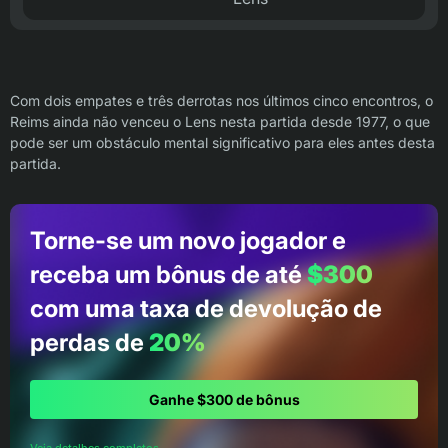
Com dois empates e três derrotas nos últimos cinco encontros, o
Reims ainda não venceu o Lens nesta partida desde 1977, o que
pode ser um obstáculo mental significativo para eles antes desta
partida.
Torne-se um novo jogador e
receba um bônus de até
$300
com uma taxa de devolução de
perdas de
20%
Ganhe $300 de bônus
Veja detalhes completos