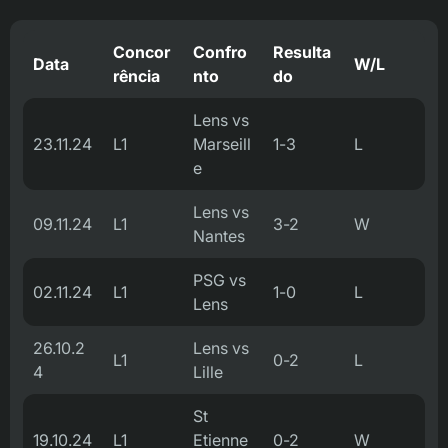
Concor
Confro
Resulta
Data
W/L
rência
nto
do
Lens vs
23.11.24
L1
Marseill
1-3
L
e
Lens vs
09.11.24
L1
3-2
W
Nantes
PSG vs
02.11.24
L1
1-0
L
Lens
26.10.2
Lens vs
L1
0-2
L
4
Lille
St
19.10.24
L1
Etienne
0-2
W