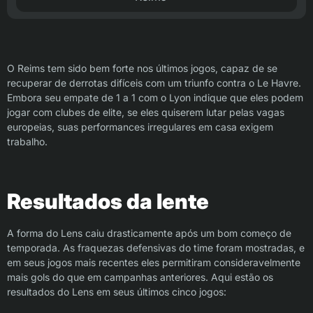
O Reims tem sido bem forte nos últimos jogos, capaz de se
recuperar de derrotas difíceis com um triunfo contra o Le Havre.
Embora seu empate de 1 a 1 com o Lyon indique que eles podem
jogar com clubes de elite, se eles quiserem lutar pelas vagas
europeias, suas performances irregulares em casa exigem
trabalho.
Resultados da lente
A forma do Lens caiu drasticamente após um bom começo de
temporada. As fraquezas defensivas do time foram mostradas, e
em seus jogos mais recentes eles permitiram consideravelmente
mais gols do que em campanhas anteriores. Aqui estão os
resultados do Lens em seus últimos cinco jogos: