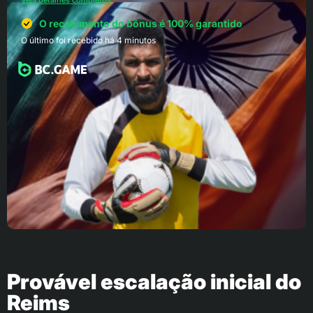
O recebimento do bônus é 100% garantido
O último foi recebido há 4 minutos
Provável escalação inicial do
Reims