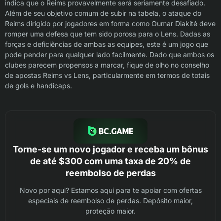
indica que o Reims provavelmente será seriamente desafiado.
Além de seu objetivo comum de subir na tabela, o ataque do
Reims dirigido por jogadores em forma como Oumar Diakité deve
romper uma defesa que tem sido porosa para o Lens. Dadas as
forças e deficiências de ambas as equipes, este é um jogo que
pode pender para qualquer lado facilmente. Dado que ambos os
clubes parecem propensos a marcar, fique de olho no conselho
de apostas Reims vs Lens, particularmente em termos de totais
de gols e handicaps.
Torne-se um novo jogador e receba um bônus
de até $300 com uma taxa de 20% de
reembolso de perdas
Novo por aqui? Estamos aqui para te apoiar com ofertas
especiais de reembolso de perdas. Depósito maior,
proteção maior.