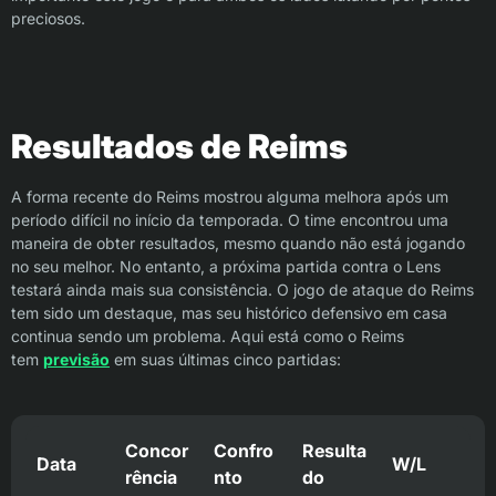
preciosos.
Resultados de Reims
A forma recente do Reims mostrou alguma melhora após um
período difícil no início da temporada. O time encontrou uma
maneira de obter resultados, mesmo quando não está jogando
no seu melhor. No entanto, a próxima partida contra o Lens
testará ainda mais sua consistência. O jogo de ataque do Reims
tem sido um destaque, mas seu histórico defensivo em casa
continua sendo um problema. Aqui está como o Reims
tem
previsão
em suas últimas cinco partidas:
Concor
Confro
Resulta
Data
W/L
rência
nto
do