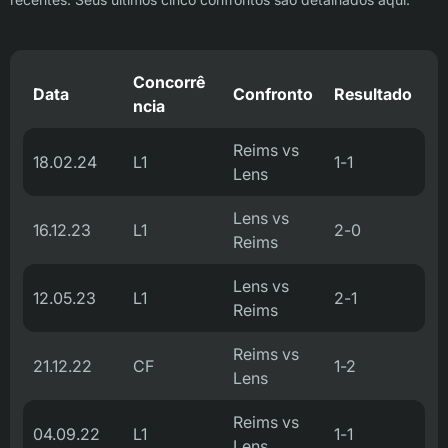
Concorrê
Data
Confronto
Resultado
ncia
Reims vs
18.02.24
L1
1-1
Lens
Lens vs
16.12.23
L1
2-0
Reims
Lens vs
12.05.23
L1
2-1
Reims
Reims vs
21.12.22
CF
1-2
Lens
Reims vs
04.09.22
L1
1-1
Lens