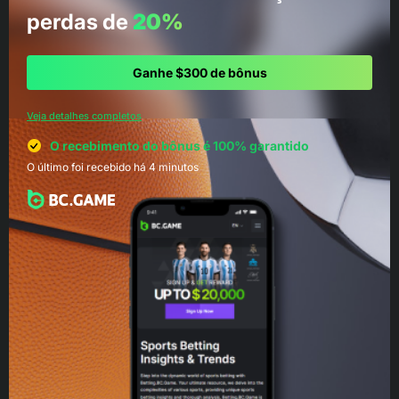
perdas de
20%
Ganhe $300 de bônus
Veja detalhes completos
O recebimento do bônus é 100% garantido
O último foi recebido há 4 minutos