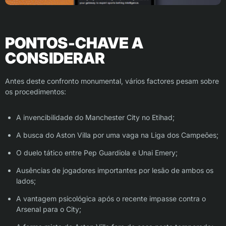
PONTOS-CHAVE A
CONSIDERAR
Antes deste confronto monumental, vários factores pesam sobre
os procedimentos:
A invencibilidade do Manchester City no Etihad;
A busca do Aston Villa por uma vaga na Liga dos Campeões;
O duelo tático entre Pep Guardiola e Unai Emery;
Ausências de jogadores importantes por lesão de ambos os
lados;
A vantagem psicológica após o recente impasse contra o
Arsenal para o City;