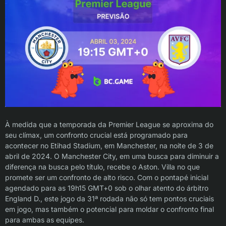
À medida que a temporada da Premier League se aproxima do
seu clímax, um confronto crucial está programado para
acontecer no Etihad Stadium, em Manchester, na noite de 3 de
abril de 2024. O Manchester City, em uma busca para diminuir a
diferença na busca pelo título, recebe o Aston. Villa no que
promete ser um confronto de alto risco. Com o pontapé inicial
agendado para as 19h15 GMT+0 sob o olhar atento do árbitro
England D., este jogo da 31ª rodada não só tem pontos cruciais
em jogo, mas também o potencial para moldar o confronto final
para ambas as equipes.