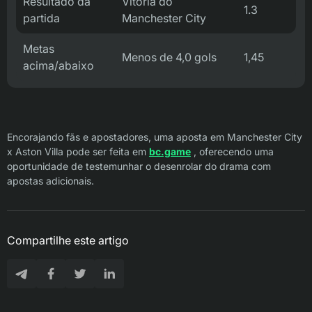
Resultado da
Vitória do
1.3
partida
Manchester City
Metas
Menos de 4,0 gols
1,45
acima/abaixo
Encorajando fãs e apostadores, uma aposta em Manchester City
x Aston Villa pode ser feita em
bc.game
, oferecendo uma
oportunidade de testemunhar o desenrolar do drama com
apostas adicionais.
Compartilhe este artigo