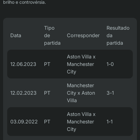
brilho e controvérsia.
Tipo
Resultado
Data
de
Corresponder
da
partida
partida
Aston Villa x
12.06.2023
PT
Manchester
1-0
City
Manchester
12.02.2023
PT
City x Aston
3-1
Villa
Aston Villa x
03.09.2022
PT
Manchester
1-1
City