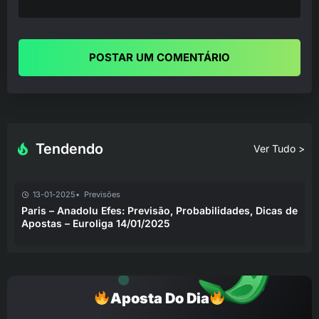
POSTAR UM COMENTÁRIO
Tendendo
Ver Tudo >
13-01-2025
Previsões
Paris – Anadolu Efes: Previsão, Probabilidades, Dicas de
Apostas – Euroliga 14/01/2025
Aposta Do Dia