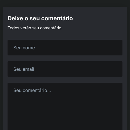
Deixe o seu comentário
Todos verão seu comentário