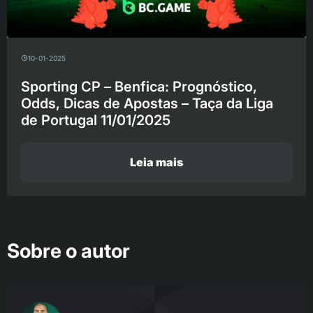
10-01-2025
Sporting CP – Benfica: Prognóstico,
Odds, Dicas de Apostas – Taça da Liga
de Portugal 11/01/2025
Leia mais
Sobre o autor