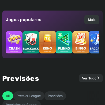
Jogos populares
Mais
Previsões
Ver Tudo
All
Premier League
Previsões
Previsões de futebol