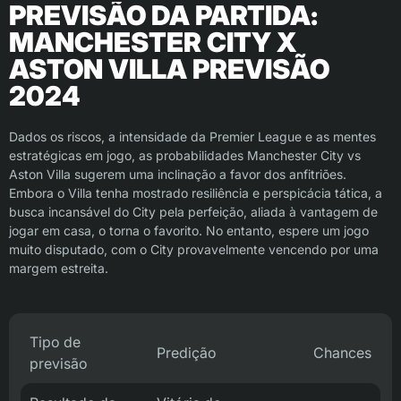
PREVISÃO DA PARTIDA:
MANCHESTER CITY X
ASTON VILLA PREVISÃO
2024
Dados os riscos, a intensidade da Premier League e as mentes
estratégicas em jogo, as probabilidades Manchester City vs
Aston Villa sugerem uma inclinação a favor dos anfitriões.
Embora o Villa tenha mostrado resiliência e perspicácia tática, a
busca incansável do City pela perfeição, aliada à vantagem de
jogar em casa, o torna o favorito. No entanto, espere um jogo
muito disputado, com o City provavelmente vencendo por uma
margem estreita.
Tipo de
Predição
Chances
previsão