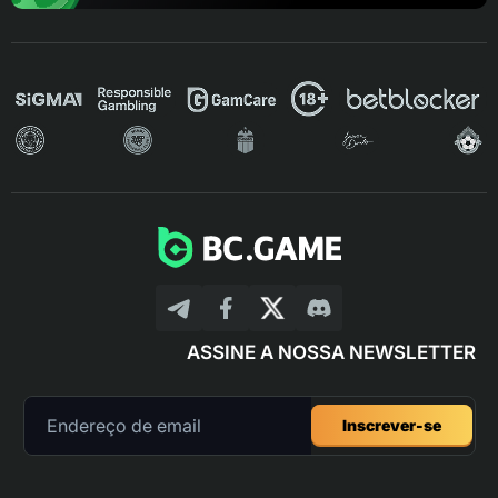
ASSINE A NOSSA NEWSLETTER
Inscrever-se