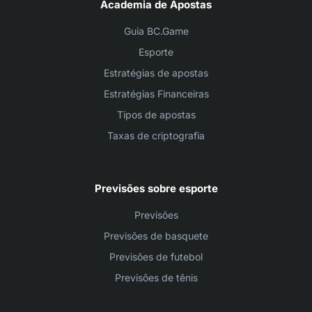
Academia de Apostas
Guia BC.Game
Esporte
Estratégias de apostas
Estratégias Financeiras
Tipos de apostas
Taxas de criptografia
Previsões sobre esporte
Previsões
Previsões de basquete
Previsões de futebol
Previsões de tênis