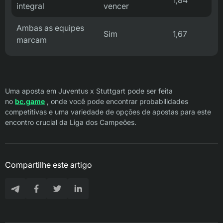
integral
vencer
Ambas as equipes
Sim
1,67
marcam
Uma aposta em Juventus x Stuttgart pode ser feita
no
bc.game
, onde você pode encontrar probabilidades
competitivas e uma variedade de opções de apostas para este
encontro crucial da Liga dos Campeões.
Compartilhe este artigo