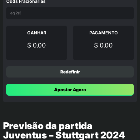
Odds Fracionárias
GANHAR
PAGAMENTO
$ 0.00
$ 0.00
Redefinir
Apostar Agora
Previsão da partida
Juventus – Stuttgart 2024