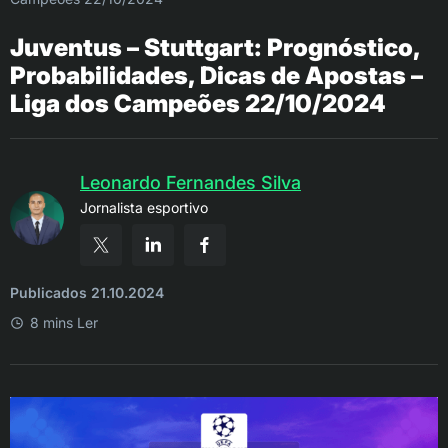
Juventus – Stuttgart: Prognóstico,
Probabilidades, Dicas de Apostas –
Liga dos Campeões 22/10/2024
Leonardo Fernandes Silva
Jornalista esportivo
Publicados 21.10.2024
8 mins Ler