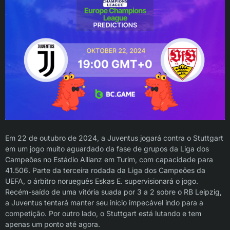
Em 22 de outubro de 2024, a Juventus jogará contra o Stuttgart
em um jogo muito aguardado da fase de grupos da Liga dos
Campeões no Estádio Allianz em Turim, com capacidade para
41.506. Parte da terceira rodada da Liga dos Campeões da
UEFA, o árbitro norueguês Eskas E. supervisionará o jogo.
Recém-saído de uma vitória suada por 3 a 2 sobre o RB Leipzig,
a Juventus tentará manter seu início impecável indo para a
competição. Por outro lado, o Stuttgart está lutando e tem
apenas um ponto até agora.