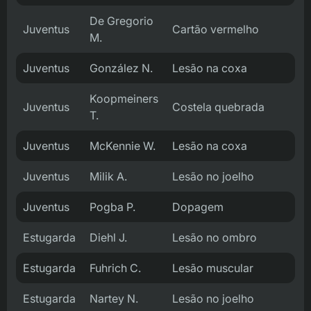
De Gregorio
Juventus
Cartão vermelho
M.
Juventus
González N.
Lesão na coxa
Koopmeiners
Juventus
Costela quebrada
T.
Juventus
McKennie W.
Lesão na coxa
Juventus
Milik A.
Lesão no joelho
Juventus
Pogba P.
Dopagem
Estugarda
Diehl J.
Lesão no ombro
Estugarda
Fuhrich C.
Lesão muscular
Estugarda
Nartey N.
Lesão no joelho