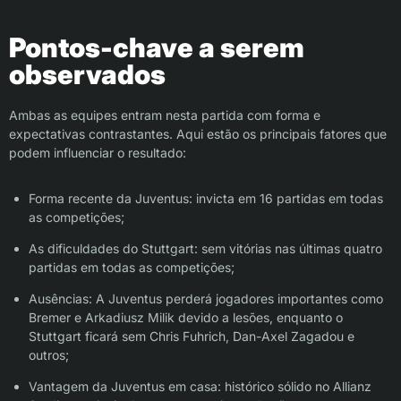
Pontos-chave a serem
observados
Ambas as equipes entram nesta partida com forma e
expectativas contrastantes. Aqui estão os principais fatores que
podem influenciar o resultado:
Forma recente da Juventus: invicta em 16 partidas em todas
as competições;
As dificuldades do Stuttgart: sem vitórias nas últimas quatro
partidas em todas as competições;
Ausências: A Juventus perderá jogadores importantes como
Bremer e Arkadiusz Milik devido a lesões, enquanto o
Stuttgart ficará sem Chris Fuhrich, Dan-Axel Zagadou e
outros;
Vantagem da Juventus em casa: histórico sólido no Allianz