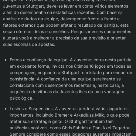
Juventus e Stuttgart, deve-se levar em conta vários elementos
além do desempenho ou estatísticas recentes. Com base na
análise de dados da equipe, desempenho frente a frente e
fatores externos que podem afetar o resultado da partida, esta
seção oferece ideias e conselhos. Pesquisar esses componentes
ajudará você a melhorar a precisão da sua previsão e orientar
suas escolhas de apostas.
Forma e confiança da equipe: A Juventus entra nesta partida
em excelente forma, invicta nos últimos 16 jogos em todas as
competições, enquanto o Stuttgart tem lutado para encontrar
consistência. A confiança de uma equipe geralmente se
correlaciona com desempenhos recentes e, neste caso, a
sequência de vitórias da Juventus lhes dá uma vantagem
psicológica.
Lesões e Suspensões: A Juventus perderá vários jogadores
importantes, incluindo Bremer e Arkadiusz Milik, o que pode
afetar sua estratégia geral. O Stuttgart também tem
ausências notáveis, como Chris Fuhrich e Dan-Axel Zagadou.
Sempre considere como esses jogadores ausentes impactam