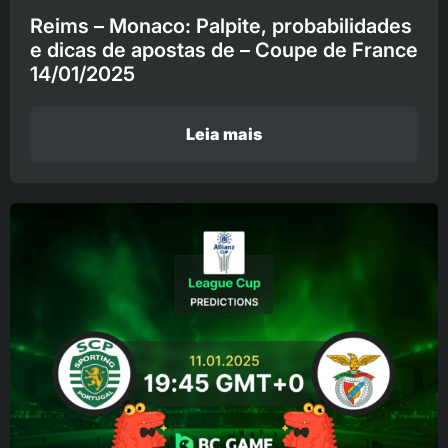
Reims – Monaco: Palpite, probabilidades
e dicas de apostas de – Coupe de France
14/01/2025
Leia mais