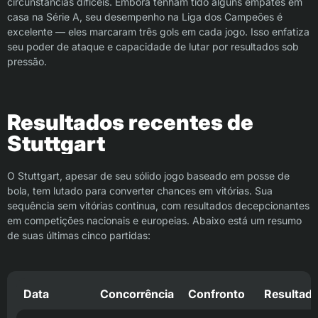
circunstâncias difíceis. Embora tenham tido alguns empates em
casa na Série A, seu desempenho na Liga dos Campeões é
excelente — eles marcaram três gols em cada jogo. Isso enfatiza
seu poder de ataque e capacidade de lutar por resultados sob
pressão.
Resultados recentes de
Stuttgart
O Stuttgart, apesar de seu sólido jogo baseado em posse de
bola, tem lutado para converter chances em vitórias. Sua
sequência sem vitórias continua, com resultados decepcionantes
em competições nacionais e europeias. Abaixo está um resumo
de suas últimas cinco partidas:
Data
Concorrência
Confronto
Resultad