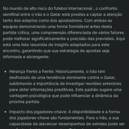
No mundo de alto risco do futebol internacional , o confronto
semifinal entre o Irão e o Qatar está prestes a captar a atenção
tanto dos adeptos como dos apostadores. Com ambas as
equipes demonstrando uma forma formidável antes desta
partida crítica, uma compreensão diferenciada de vários fatores
pode melhorar significativamente a precisão das previsões. Aqui
está uma lista resumida de insights adaptados para este
encontro, garantindo que sua estratégia de apostas seja
informada e abrangente.
Herança frente a frente: Historicamente, o Irão tem
desfrutado de uma tendência dominante contra o Qatar,
sublinhando a importância de investigar reuniões anteriores
para obter informações preditivas. Este padrão sugere uma
vantagem psicológica que pode influenciar a dinâmica da
próxima partida.
Impacto dos jogadores-chave: A disponibilidade e a forma
dos jogadores-chave são fundamentais. Para o Irão, a sua
capacidade de alavancar desempenhos de estrelas pode ser