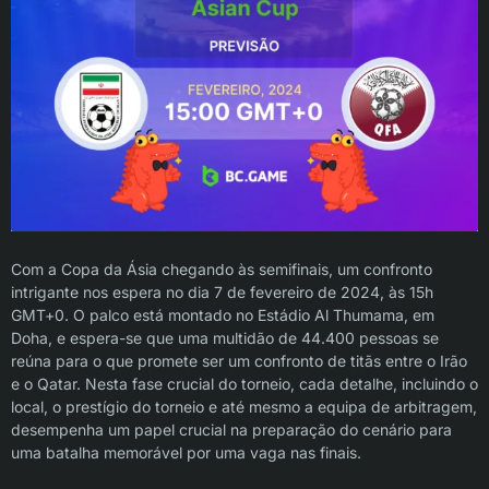
Com a Copa da Ásia chegando às semifinais, um confronto
intrigante nos espera no dia 7 de fevereiro de 2024, às 15h
GMT+0. O palco está montado no Estádio Al Thumama, em
Doha, e espera-se que uma multidão de 44.400 pessoas se
reúna para o que promete ser um confronto de titãs entre o Irão
e o Qatar. Nesta fase crucial do torneio, cada detalhe, incluindo o
local, o prestígio do torneio e até mesmo a equipa de arbitragem,
desempenha um papel crucial na preparação do cenário para
uma batalha memorável por uma vaga nas finais.