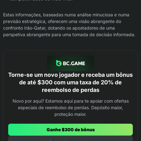
Estas informações, baseadas numa análise minuciosa e numa
previsão estratégica, oferecem uma visão abrangente do
confronto Irão-Qatar, dotando os apostadores de uma
perspetiva abrangente para uma tomada de decisão informada.
Torne-se um novo jogador e receba um bônus
de até $300 com uma taxa de 20% de
reembolso de perdas
Novo por aqui? Estamos aqui para te apoiar com ofertas
especiais de reembolso de perdas. Depósito maior,
proteção maior.
Ganhe $300 de bônus