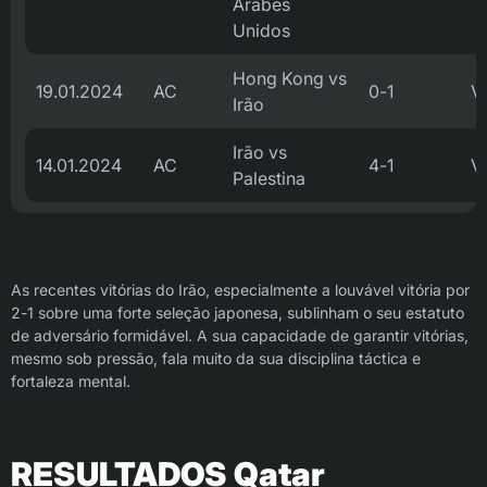
Árabes
Unidos
Hong Kong vs
19.01.2024
AC
0-1
Vi
Irão
Irão vs
14.01.2024
AC
4-1
Vi
Palestina
As recentes vitórias do Irão, especialmente a louvável vitória por
2-1 sobre uma forte seleção japonesa, sublinham o seu estatuto
de adversário formidável. A sua capacidade de garantir vitórias,
mesmo sob pressão, fala muito da sua disciplina táctica e
fortaleza mental.
RESULTADOS Qatar