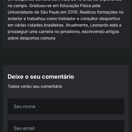
no campo. Graduou-se em Educação Física pela
Universidade de São Paulo em 2010. Realizou formações no
exterior e trabalhou como treinador e consultor desportivo
em várias cidades brasileiras. Atualmente, Leonardo está a
prosseguir uma carreira no jornalismo, escrevendo artigos
sobre desportos comuns
Deixe o seu comentário
Todos verão seu comentário