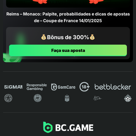
Reims – Monaco: Palpite, probabilidades e dicas de apostas
de – Coupe de France 14/01/2025
Bônus de 300%
Faça sua aposta