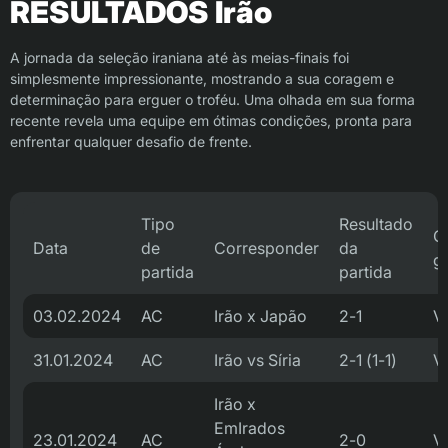
RESULTADOS Irão
A jornada da seleção iraniana até às meias-finais foi
simplesmente impressionante, mostrando a sua coragem e
determinação para erguer o troféu. Uma olhada em sua forma
recente revela uma equipe em ótimas condições, pronta para
enfrentar qualquer desafio de frente.
Tipo
Resultado
Q
Data
de
Corresponder
da
g
partida
partida
03.02.2024
AC
Irão x Japão
2-1
Vi
31.01.2024
AC
Irão vs Síria
2-1 (1-1)
Vi
Irão x
EmIrados
23.01.2024
AC
2-0
Vi