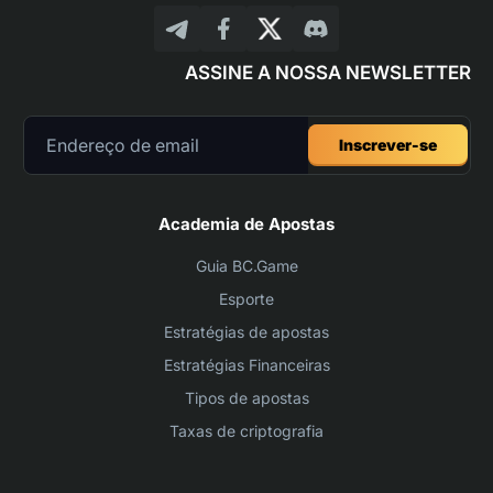
ASSINE A NOSSA NEWSLETTER
Inscrever-se
Academia de Apostas
Guia BC.Game
Esporte
Estratégias de apostas
Estratégias Financeiras
Tipos de apostas
Taxas de criptografia