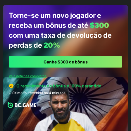
Torne-se um novo jogador e
receba um bônus de até
$300
com uma taxa de devolução de
perdas de
20%
Ganhe $300 de bônus
Veja detalhes completos
O recebimento do bônus é 100% garantido
O último foi recebido há 4 minutos