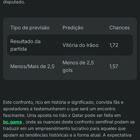
disputado.
Tipo de previsão
Predição
Chances
Resultado da
Vitória do Irãoo
1,72
partida
Menos de 2,5
Menos/Mais de 2,5
1,57
gols
Este confronto, rico em história e significado, convida fãs e
apostadores a testemunharem o que será um encontro
fascinante. Uma aposta no Irão x Qatar pode ser feita em
bc.game
, onde as nuances deste confronto semifinal podem se
traduzir em um empreendimento lucrativo para aqueles que
apoiam as tendências históricas e a forma atual. A expectativa