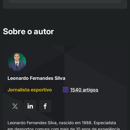
Sobre o autor
Leonardo Fernandes Silva
Jornalista esportivo
1540 artigos
Leonardo Fernandes Silva, nascido em 1988. Especialista
em desportos comuns com mais de 10 anos de experiência