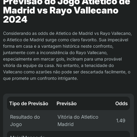
Previsão do Jogo Atletico de
Madrid vs Rayo Vallecano
2024
Considerando as odds de Atletico de Madrid vs Rayo Vallecano,
o Atletico de Madrid surge como claro favorito. Sua impecável
forma em casa e a vantagem histórica neste confronto,
juntamente com a inconsistência do Rayo Vallecano,
especialmente em marcar gols, inclinam para uma provável
vitória da equipe da casa. No entanto, a tenacidade do
Vallecano como azarões não pode ser descartada facilmente, o
que promete um confronto intrigante.
Tipo de Previsão
Previsão
Odds
Resultado do
Vitória do Atletico
1.49
Jogo
Madrid