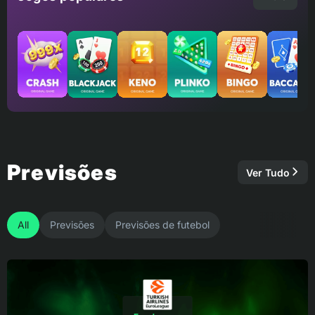
Previsões
Ver Tudo
All
Previsões
Previsões de futebol