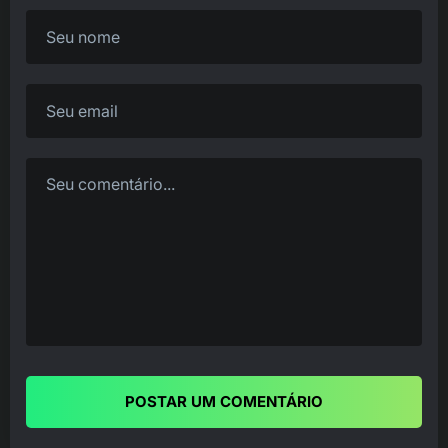
POSTAR UM COMENTÁRIO