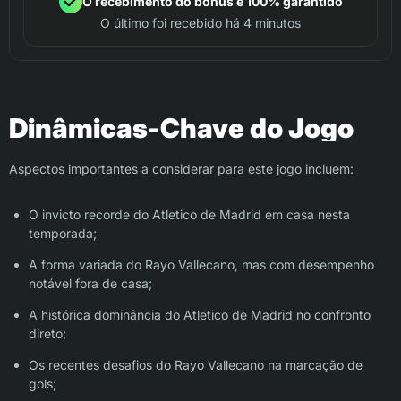
O recebimento do bônus é 100% garantido
O último foi recebido há 4 minutos
Dinâmicas-Chave do Jogo
Aspectos importantes a considerar para este jogo incluem:
O invicto recorde do Atletico de Madrid em casa nesta
temporada;
A forma variada do Rayo Vallecano, mas com desempenho
notável fora de casa;
A histórica dominância do Atletico de Madrid no confronto
direto;
Os recentes desafios do Rayo Vallecano na marcação de
gols;