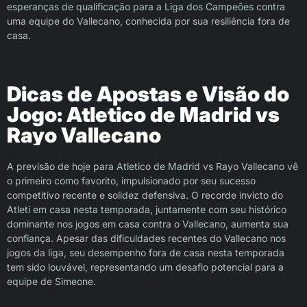
esperanças de qualificação para a Liga dos Campeões contra
uma equipe do Vallecano, conhecida por sua resiliência fora de
casa.
Dicas de Apostas e Visão do
Jogo: Atletico de Madrid vs
Rayo Vallecano
A previsão de hoje para Atletico de Madrid vs Rayo Vallecano vê
o primeiro como favorito, impulsionado por seu sucesso
competitivo recente e solidez defensiva. O recorde invicto do
Atleti em casa nesta temporada, juntamente com seu histórico
dominante nos jogos em casa contra o Vallecano, aumenta sua
confiança. Apesar das dificuldades recentes do Vallecano nos
jogos da liga, seu desempenho fora de casa nesta temporada
tem sido louvável, representando um desafio potencial para a
equipe de Simeone.