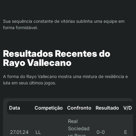
Sua sequência constante de vitórias sublinha uma equipe em
forma formidável.
Resultados Recentes do
Rayo Vallecano
A forma do Rayo Vallecano mostra uma mistura de resiliência e
luta em seus últimos jogos.
Data
Competição
Confronto
Resultado
V/D
Real
Sociedad
27.01.24
LL
0-0
E
vs Rayo