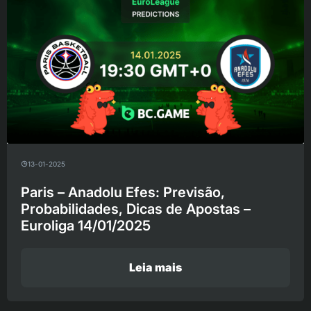
13-01-2025
Paris – Anadolu Efes: Previsão,
Probabilidades, Dicas de Apostas –
Euroliga 14/01/2025
Leia mais