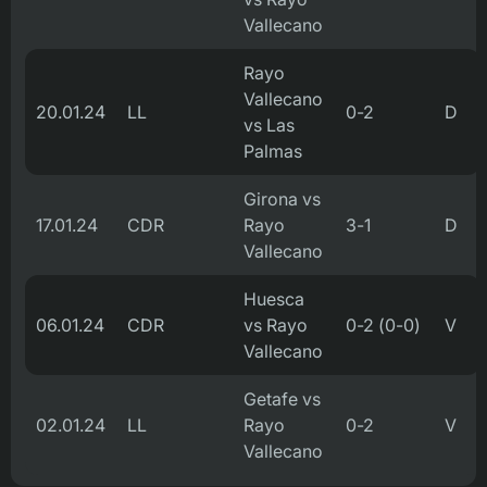
Vallecano
Rayo
Vallecano
20.01.24
LL
0-2
D
vs Las
Palmas
Girona vs
17.01.24
CDR
Rayo
3-1
D
Vallecano
Huesca
06.01.24
CDR
vs Rayo
0-2 (0-0)
V
Vallecano
Getafe vs
02.01.24
LL
Rayo
0-2
V
Vallecano