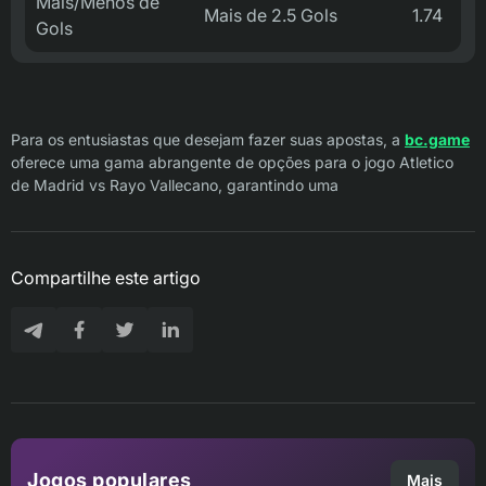
Mais/Menos de
Mais de 2.5 Gols
1.74
Gols
Para os entusiastas que desejam fazer suas apostas, a
bc.game
oferece uma gama abrangente de opções para o jogo Atletico
de Madrid vs Rayo Vallecano, garantindo uma
Compartilhe este artigo
Jogos populares
Mais