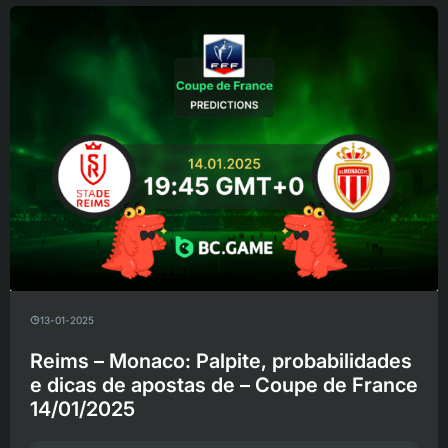
13-01-2025
Reims – Monaco: Palpite, probabilidades
e dicas de apostas de – Coupe de France
14/01/2025