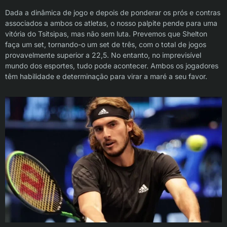
Dada a dinâmica de jogo e depois de ponderar os prós e contras
associados a ambos os atletas, o nosso palpite pende para uma
vitória do Tsitsipas, mas não sem luta. Prevemos que Shelton
faça um set, tornando-o um set de três, com o total de jogos
provavelmente superior a 22,5. No entanto, no imprevisível
mundo dos esportes, tudo pode acontecer. Ambos os jogadores
têm habilidade e determinação para virar a maré a seu favor.