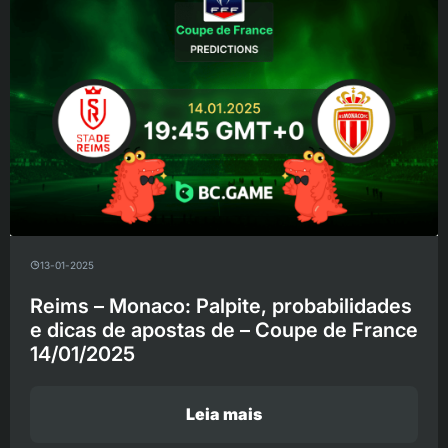
13-01-2025
Reims – Monaco: Palpite, probabilidades
e dicas de apostas de – Coupe de France
14/01/2025
Leia mais