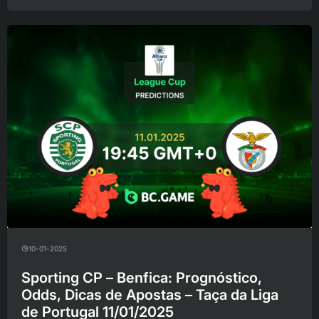
10-01-2025
Sporting CP – Benfica: Prognóstico,
Odds, Dicas de Apostas – Taça da Liga
de Portugal 11/01/2025