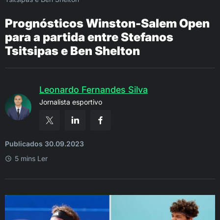
Prognósticos Winston-Salem Open
para a partida entre Stefanos
Tsitsipas e Ben Shelton
Leonardo Fernandes Silva
Jornalista esportivo
Publicados 30.09.2023
5 mins Ler