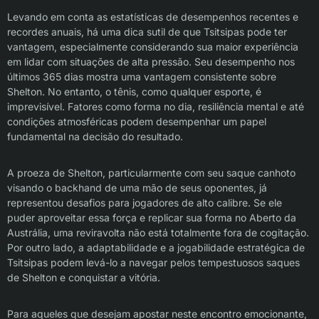
Levando em conta as estatísticas de desempenhos recentes e
recordes anuais, há uma dica sutil de que Tsitsipas pode ter
vantagem, especialmente considerando sua maior experiência
em lidar com situações de alta pressão. Seu desempenho nos
últimos 365 dias mostra uma vantagem consistente sobre
Shelton. No entanto, o tênis, como qualquer esporte, é
imprevisível. Fatores como forma no dia, resiliência mental e até
condições atmosféricas podem desempenhar um papel
fundamental na decisão do resultado.
A proeza de Shelton, particularmente com seu saque canhoto
visando o backhand de uma mão de seus oponentes, já
representou desafios para jogadores de alto calibre. Se ele
puder aproveitar essa força e replicar sua forma no Aberto da
Austrália, uma reviravolta não está totalmente fora de cogitação.
Por outro lado, a adaptabilidade e a jogabilidade estratégica de
Tsitsipas podem levá-lo a navegar pelos tempestuosos saques
de Shelton e conquistar a vitória.
Para aqueles que desejam apostar neste encontro emocionante,