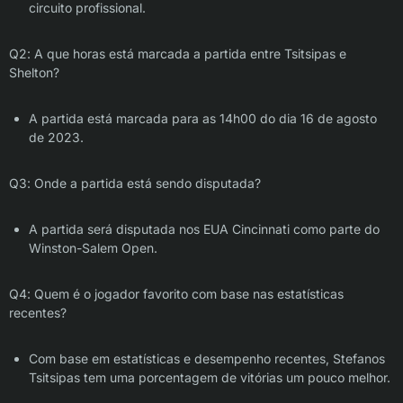
circuito profissional.
Q2: A que horas está marcada a partida entre Tsitsipas e
Shelton?
A partida está marcada para as 14h00 do dia 16 de agosto
de 2023.
Q3: Onde a partida está sendo disputada?
A partida será disputada nos EUA Cincinnati como parte do
Winston-Salem Open.
Q4: Quem é o jogador favorito com base nas estatísticas
recentes?
Com base em estatísticas e desempenho recentes, Stefanos
Tsitsipas tem uma porcentagem de vitórias um pouco melhor.