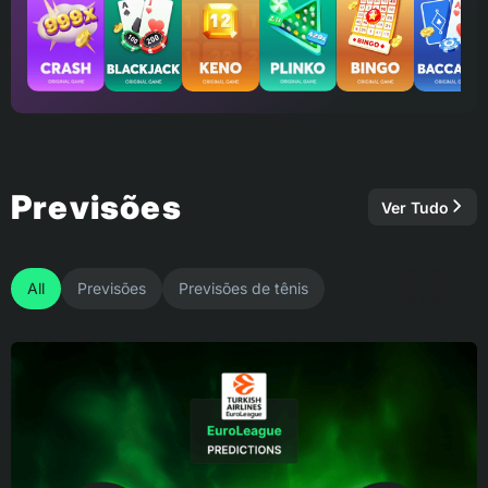
Previsões
Ver Tudo
All
Previsões
Previsões de tênis