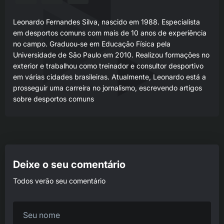
Leonardo Fernandes Silva, nascido em 1988. Especialista
em desportos comuns com mais de 10 anos de experiência
no campo. Graduou-se em Educação Física pela
Universidade de São Paulo em 2010. Realizou formações no
exterior e trabalhou como treinador e consultor desportivo
em várias cidades brasileiras. Atualmente, Leonardo está a
prosseguir uma carreira no jornalismo, escrevendo artigos
sobre desportos comuns
Deixe o seu comentário
Todos verão seu comentário