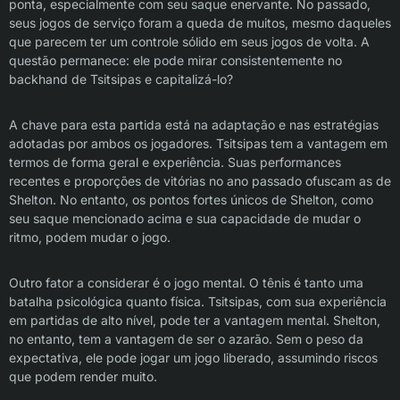
ponta, especialmente com seu saque enervante. No passado,
seus jogos de serviço foram a queda de muitos, mesmo daqueles
que parecem ter um controle sólido em seus jogos de volta. A
questão permanece: ele pode mirar consistentemente no
backhand de Tsitsipas e capitalizá-lo?
A chave para esta partida está na adaptação e nas estratégias
adotadas por ambos os jogadores. Tsitsipas tem a vantagem em
termos de forma geral e experiência. Suas performances
recentes e proporções de vitórias no ano passado ofuscam as de
Shelton. No entanto, os pontos fortes únicos de Shelton, como
seu saque mencionado acima e sua capacidade de mudar o
ritmo, podem mudar o jogo.
Outro fator a considerar é o jogo mental. O tênis é tanto uma
batalha psicológica quanto física. Tsitsipas, com sua experiência
em partidas de alto nível, pode ter a vantagem mental. Shelton,
no entanto, tem a vantagem de ser o azarão. Sem o peso da
expectativa, ele pode jogar um jogo liberado, assumindo riscos
que podem render muito.