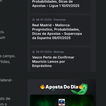
Probabilidades, Dicas de
Apostas – Ligue 1 10/01/2025
08-01-2025
Previsões
Real Madrid – Mallorca:
Prognóstico, Probabilidades,
os.
Dicas de Apostas – Supercopa
 um
da Espanha 09/01/2025
08-01-2025
Notícias
de campo.
Vasco Perto de Confirmar
tidas,
Mauricio Lemos por
Empréstimo
lateral-
07-01-2025
Notícias
Botafogo em Reformulação:
Aposta Do Dia
Saídas e Reforços para 2025
ido de
07-01-2025
Previsões
om o