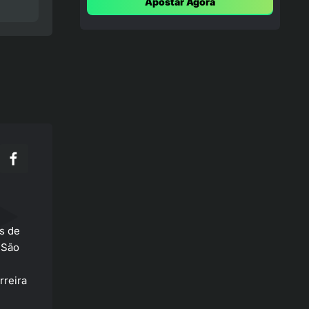
Apostar Agora
03/01/2025
02-01-2025
Notícias
Copinha 2025: Abertura com
Cruzeiro e Botafogo em
Destaque
31-12-2024
Previsões
Brentford – Arsenal: Previsão,
Probabilidades, Dicas de
Apostas – Inglaterra Premier
League 01/01/2025
s de
 São
rreira