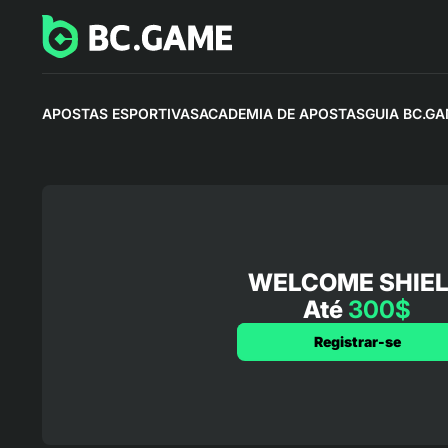
APOSTAS ESPORTIVAS
ACADEMIA DE APOSTAS
GUIA BC.G
WELCOME SHIE
Até
300$
Registrar-se