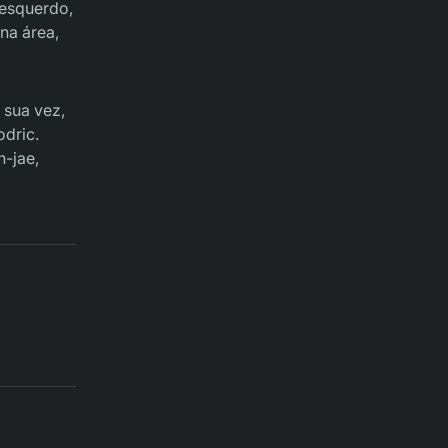
 esquerdo,
na área,
 sua vez,
odric.
n-jae,