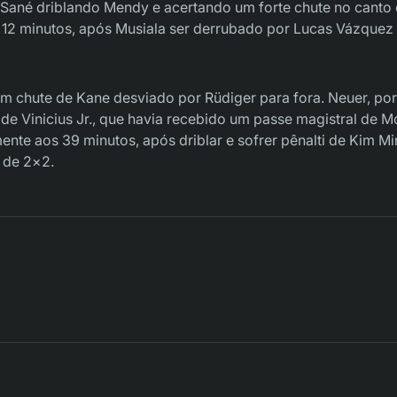
Sané driblando Mendy e acertando um forte chute no canto
s 12 minutos, após Musiala ser derrubado por Lucas Vázquez 
m chute de Kane desviado por Rüdiger para fora. Neuer, por
de Vinicius Jr., que havia recebido um passe magistral de M
ente aos 39 minutos, após driblar e sofrer pênalti de Kim Mi
 de 2×2.