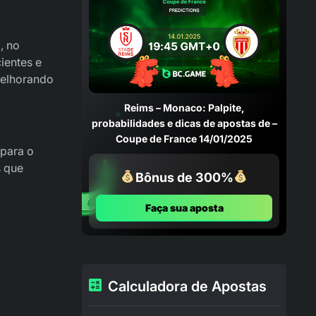
Benfica – Braga: Prognóstico,
Odds, Dicas de Apostas – Taça
da Liga de Portugal 08/01/2025
, no
ientes e
06-01-2025
Previsões
melhorando
Sporting CP – FC Porto:
Prognóstico, Odds, Dicas de
Reims – Monaco: Palpite,
Apostas – Taça da Liga de
probabilidades e dicas de apostas de –
Portugal 07/01/2025
Coupe de France 14/01/2025
 para o
s que
06-01-2025
Previsões
Bônus de 300%
Arsenal – Newcastle: Previsão ,
probabilidades, dicas de
Faça sua aposta
apostas – EFL Cup 07/01/2025
06-01-2025
Notícias
Fluminense Anuncia o Retorno
do Goleiro Marcelo Pitaluga
Calculadora de Apostas