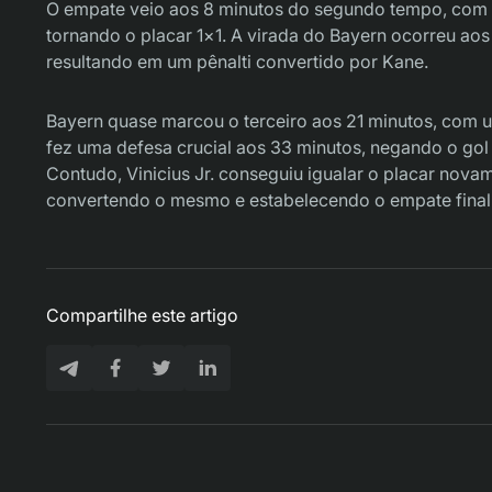
O empate veio aos 8 minutos do segundo tempo, com 
tornando o placar 1×1. A virada do Bayern ocorreu ao
resultando em um pênalti convertido por Kane.
Bayern quase marcou o terceiro aos 21 minutos, com u
fez uma defesa crucial aos 33 minutos, negando o gol 
Contudo, Vinicius Jr. conseguiu igualar o placar novam
convertendo o mesmo e estabelecendo o empate final
Compartilhe este artigo