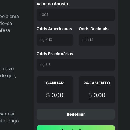
Valor da Aposta
03-01-2025
Previsões
Omã – Bahrein: Previsão,
probabilidades e dicas de
ipe alemã
apostas para – Copa do Golfo
ndo-se
Árabe 04/01/2025
Odds Americanas
Odds Decimais
efesa
03-01-2025
Notícias
Gabigol é recebido com festa
Odds Fracionárias
pela torcida do Cruzeiro no
Mineirão
um novo
rte que,
02-01-2025
Previsões
GANHAR
PAGAMENTO
Nice – Rennes: Previsão,
Probabilidades, Dicas de
$ 0.00
$ 0.00
Apostas – Ligue 1 03/01/2025
02-01-2025
Previsões
esarmar
Redefinir
Vitória Guimarães – Sporting
ute longo
CP: Palpite, Odds, Dicas de
Apostas – Primeira Liga