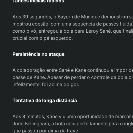
Lances iniciais rápidos
Aos 39 segundos, o Bayern de Munique demonstrou sua
mostrou coesão, com uma sequência de passes fluida 
como pivô, entregou a bola para Leroy Sané, que final
crucial com o pé esquerdo.
Persistência no ataque
A colaboração entre Sané e Kane continuou a impor de
passe de Kane. Apesar de perder o controle da bola b
infelizmente, foi acima do gol.
Tentativa de longa distância
Aos 8 minutos, Kane viu uma oportunidade de marcar
Jude Bellingham, a bola caiu perfeitamente para o ing
que passou por cima da trave.