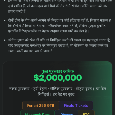
इस मैच से पहले बोस्निया के पिछले तीन परिणामों में दो 1-1 से ड्रॉ और एक गोल रहित
ड्रॉ शामिल हैं, जो कम महत्व वाले मैचों की तैयारी में सीमित स्कोरिंग क्षमता की ओर
इशारा करते हैं।
दोनों टीमों के बीच आमने-सामने की भिड़ंत का कोई इतिहास नहीं है, जिसका मतलब है
कि दोनों में से किसी भी टीम पर मनोवैज्ञानिक दबाव नहीं है, लेकिन प्रमुख टूर्नामेंट
फुटबॉल में स्विट्जरलैंड का बेहतर अनुभव पलड़ा भारी कर देता है।
ग्रैनिट ज़ाका की खेल की गति को नियंत्रित करने की क्षमता एक महत्वपूर्ण कारक है;
यदि स्विट्जरलैंड मध्यक्षेत्र पर नियंत्रण रखता है, तो बोस्निया के जवाबी हमले का
खतरा काफी हद तक कम हो जाता है।
कुल पुरस्कार अधिक
$2,000,000
नकद पुरस्कार · फ्री बेट्स · भौतिक पुरस्कार · ऑड्स बूस्ट। हर दिन
रिवॉर्ड्स। हर बेट पर बूस्ट।
Ferrari 296 GTB
Finals Tickets
Macbook Pros
iPhones
BTC