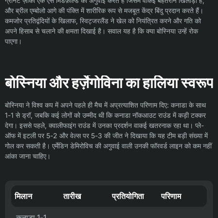
ग्रैनिट ज़ाका एक ऐसे मिडफ़ील्ड की अगुवाई करते हैं जिसमें वाकई बेहतरीन खिलाड़ी हैं,
और ब्रील एम्बोलो आगे की पंक्ति में शारीरिक रूप से मजबूत केंद्र बिंदु प्रदान करते हैं।
कमजोर प्रतिद्वंदियों के खिलाफ, स्विट्जरलैंड ने खेल को नियंत्रित करने और गति को
अपने हिसाब से चलाने की क्षमता दिखाई है। सवाल यह है कि क्या बोस्निया उन्हें रोक
पाएगा।
बोस्निया और हर्ज़ेगोविना का हालिया स्वरूप
बोस्निया ने विश्व कप में अपने पहले ही मैच में अप्रत्याशित परिणाम दिए: कनाडा के साथ
1-1 से ड्रॉ, जबकि कई लोगों को उम्मीद थी कि कनाडा नॉकआउट राउंड में कड़ी टक्कर
देगा। इससे पहले, क्वालीफाइंग राउंड में उनका प्रदर्शन वाकई खतरनाक रहा था। प्ले-
ऑफ में इटली पर 5-2 और वेल्स पर 5-3 की जीत ने दिखाया कि यह टीम बड़ी संख्या में
गोल कर सकती है। एर्मेडिन डेमिरोविच की अगुवाई वाली उनकी फॉरवर्ड लाइन को कम नहीं
आंका जाना चाहिए।
मिलान
तारीख
प्रतियोगिता
परिणाम
कनाडा 1-1