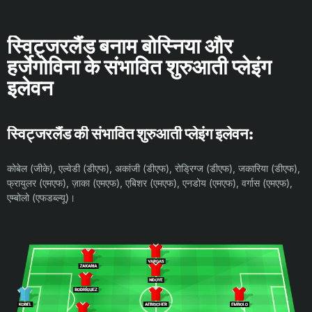
स्विट्जरलैंड बनाम बोस्निया और
हर्जेगोविना के संभावित शुरुआती प्लेइंग
इलेवन
स्विट्जरलैंड की संभावित शुरुआती प्लेइंग इलेवन:
कोबेल (जीके), एल्वेडी (डीएफ), अकांजी (डीएफ), रोड्रिग्ज (डीएफ), जकारिया (डीएफ),
फ्रायुलर (एमएफ), ज़ाका (एमएफ), एबिशर (एमएफ), एनडोय (एमएफ), वर्गास (एमएफ),
एम्बोलो (एफडब्ल्यू)।