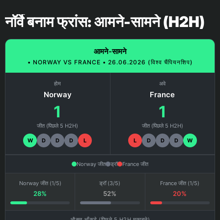
नॉर्वे बनाम फ्रांस: आमने-सामने (H2H)
आमने-सामने
• NORWAY VS FRANCE • 26.06.2026 (विश्व चैंपियनशिप)
होम
अवे
Norway
France
1
1
जीत (पिछले 5 H2H)
जीत (पिछले 5 H2H)
W
D
D
D
L
L
D
D
D
W
Norway जीत
ड्रॉ
France जीत
Norway जीत (1/5)
ड्रॉ (3/5)
France जीत (1/5)
28%
52%
20%
औसत आँकड़े (पिछले 5 H2H मुकाबले)