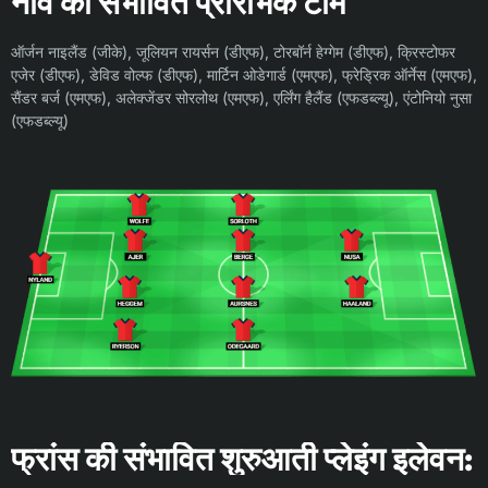
नॉर्वे की संभावित प्रारंभिक टीम
ऑर्जन नाइलैंड (जीके), जूलियन रायर्सन (डीएफ), टोरबॉर्न हेग्गेम (डीएफ), क्रिस्टोफर
एजेर (डीएफ), डेविड वोल्फ (डीएफ), मार्टिन ओडेगार्ड (एमएफ), फ्रेड्रिक ऑर्नेस (एमएफ),
सैंडर बर्ज (एमएफ), अलेक्जेंडर सोरलोथ (एमएफ), एर्लिंग हैलैंड (एफडब्ल्यू), एंटोनियो नुसा
(एफडब्ल्यू)
फ्रांस की संभावित शुरुआती प्लेइंग इलेवन: