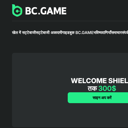
खेल में सट्टेबाजी
सट्टेबाजी अकादमी
गाइडबुक BC.GAME
भविष्यवाणियाँ
समाचार
संपर्
WELCOME SHIE
तक
300$
साइन अप करें