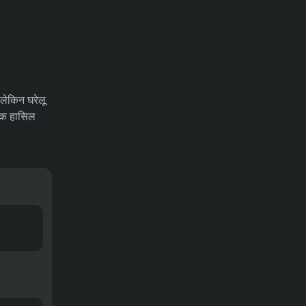
31-07-2026
भविष्यवाणियाँ
रेड बुल साल्ज़बर्ग बनाम टीएसवी हार्टबर्ग मैच
का पूर्वानुमान, ऑड्स और सट्टेबाजी के टिप्स
– ऑस्ट्रियन बुंडेसलीगा, 01/08/2026
31-07-2026
भविष्यवाणियाँ
थाईलैंड बनाम मलेशिया का पूर्वानुमान, ऑड्स
, लेकिन घरेलू
और सट्टेबाजी के टिप्स – आसियान
 अंक हासिल
चैम्पियनशिप 01/08/2026