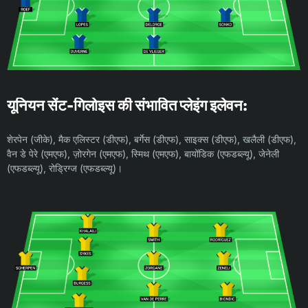
यूनियन सेंट-गिलोइस की संभावित प्लेइंग इलेवन:
शेरपेन (जीके), मैक एलिस्टर (डीएफ), बर्गेस (डीएफ), साइक्स (डीएफ), खलैली (डीएफ),
वैन डे पेरे (एमएफ), ज़ोरगेन (एमएफ), स्मिथ (एमएफ), बायोंडिक (एफडब्ल्यू), जेनेली
(एफडब्ल्यू), रोड्रिग्ज (एफडब्ल्यू)।