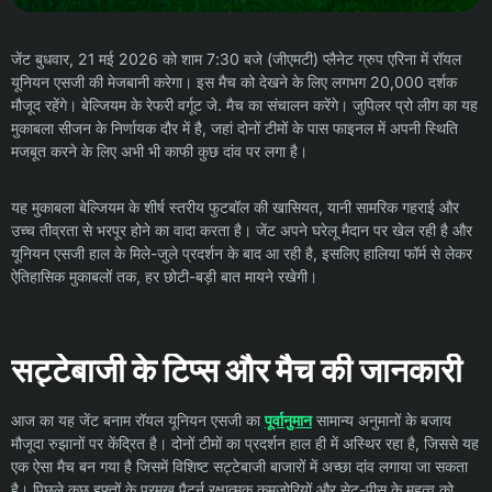
जेंट बुधवार, 21 मई 2026 को शाम 7:30 बजे (जीएमटी) प्लैनेट ग्रुप एरिना में रॉयल
यूनियन एसजी की मेजबानी करेगा। इस मैच को देखने के लिए लगभग 20,000 दर्शक
मौजूद रहेंगे। बेल्जियम के रेफरी वर्गूट जे. मैच का संचालन करेंगे। जुपिलर प्रो लीग का यह
मुकाबला सीजन के निर्णायक दौर में है, जहां दोनों टीमों के पास फाइनल में अपनी स्थिति
मजबूत करने के लिए अभी भी काफी कुछ दांव पर लगा है।
यह मुकाबला बेल्जियम के शीर्ष स्तरीय फुटबॉल की खासियत, यानी सामरिक गहराई और
उच्च तीव्रता से भरपूर होने का वादा करता है। जेंट अपने घरेलू मैदान पर खेल रही है और
यूनियन एसजी हाल के मिले-जुले प्रदर्शन के बाद आ रही है, इसलिए हालिया फॉर्म से लेकर
ऐतिहासिक मुकाबलों तक, हर छोटी-बड़ी बात मायने रखेगी।
सट्टेबाजी के टिप्स और मैच की जानकारी
आज का यह जेंट बनाम रॉयल यूनियन एसजी का
पूर्वानुमान
सामान्य अनुमानों के बजाय
मौजूदा रुझानों पर केंद्रित है। दोनों टीमों का प्रदर्शन हाल ही में अस्थिर रहा है, जिससे यह
एक ऐसा मैच बन गया है जिसमें विशिष्ट सट्टेबाजी बाजारों में अच्छा दांव लगाया जा सकता
है। पिछले कुछ हफ्तों के प्रमुख पैटर्न रक्षात्मक कमजोरियों और सेट-पीस के महत्व को