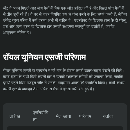
जेंट ने अपने पिछले आठ लीग मैचों में सिर्फ एक जीत हासिल की है और पिछले पांच मैचों में
से तीन ड्रॉ रहे हैं। वे घर से बाहर नियमित रूप से गोल करने के लिए संघर्ष करते हैं, लेकिन
प्लेनेट ग्रुप एरिना में उन्हें हराना अभी भी कठिन है। एंडरलेक्ट के खिलाफ हाल के दो घरेलू
ड्रॉ और क्लब ब्रुग के खिलाफ हार उनकी रक्षात्मक मजबूती को दर्शाती है, जबकि
आक्रमण सीमित है।
रॉयल यूनियन एसजी परिणाम
रॉयल यूनियन एसजी के प्रदर्शन में मई माह के दौरान काफी उतार-चढ़ाव देखने को मिले।
क्लब ब्रुग के हाथों मिली करारी हार ने उनकी रक्षात्मक कमियों को उजागर किया, जबकि
इससे पहले मिली मजबूत जीत ने उनकी आक्रमण क्षमता को प्रदर्शित किया। कभी-कभार
करारी हार के बावजूद टीम अधिकांश मैचों में प्रतिस्पर्धी बनी हुई है।
प्रतियोगि
तारीख
मेल खाना
परिणाम
नतीजा
ता