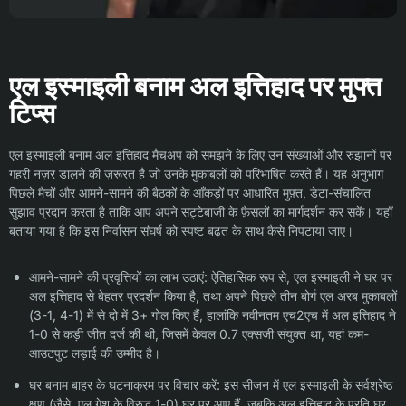
एल इस्माइली बनाम अल इत्तिहाद पर मुफ्त
टिप्स
एल इस्माइली बनाम अल इत्तिहाद मैचअप को समझने के लिए उन संख्याओं और रुझानों पर
गहरी नज़र डालने की ज़रूरत है जो उनके मुकाबलों को परिभाषित करते हैं। यह अनुभाग
पिछले मैचों और आमने-सामने की बैठकों के आँकड़ों पर आधारित मुफ़्त, डेटा-संचालित
सुझाव प्रदान करता है ताकि आप अपने सट्टेबाजी के फ़ैसलों का मार्गदर्शन कर सकें। यहाँ
बताया गया है कि इस निर्वासन संघर्ष को स्पष्ट बढ़त के साथ कैसे निपटाया जाए।
आमने-सामने की प्रवृत्तियों का लाभ उठाएं: ऐतिहासिक रूप से, एल इस्माइली ने घर पर
अल इत्तिहाद से बेहतर प्रदर्शन किया है, तथा अपने पिछले तीन बोर्ग एल अरब मुकाबलों
(3-1, 4-1) में से दो में 3+ गोल किए हैं, हालांकि नवीनतम एच2एच में अल इत्तिहाद ने
1-0 से कड़ी जीत दर्ज की थी, जिसमें केवल 0.7 एक्सजी संयुक्त था, यहां कम-
आउटपुट लड़ाई की उम्मीद है।
घर बनाम बाहर के घटनाक्रम पर विचार करें: इस सीजन में एल इस्माइली के सर्वश्रेष्ठ
क्षण (जैसे, एल गेश के विरुद्ध 1-0) घर पर आए हैं, जबकि अल इत्तिहाद के प्रति घर