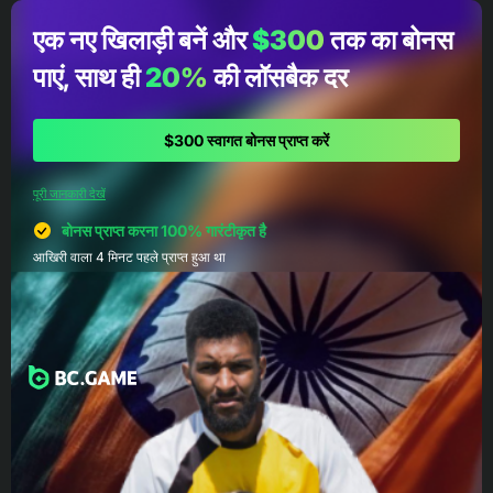
एक नए खिलाड़ी बनें और
$300
तक का बोनस
पाएं, साथ ही
20%
की लॉसबैक दर
$300 स्वागत बोनस प्राप्त करें
पूरी जानकारी देखें
बोनस प्राप्त करना 100% गारंटीकृत है
आखिरी वाला 4 मिनट पहले प्राप्त हुआ था