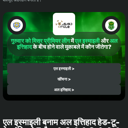
गुरुवार को मिस्र प्रीमियर लीग
में
एल इस्माइली
और
अल
इत्तिहाद
के बीच होने वाले मुकाबले में कौन जीतेगा?
एल इस्माइली >
खींचना >
अल इत्तिहाद >
एल इस्माइली बनाम अल इत्तिहाद हेड-टू-