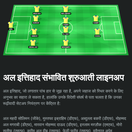
अल इत्तिहाद संभावित शुरुआती लाइनअप
अल इत्तिहाद, जो लगातार पांच हार से जूझ रहा है, अपने जहाज को स्थिर करने के लिए
अनुभव का सहारा ले सकता है, हालांकि उनके विदेशी संघर्ष से पता चलता है कि उनका
रूढ़ीवादी सेटअप नियंत्रण पर केंद्रित है:
अल महदी सोलिमन (जीके), मुस्तफा इब्राहिम (डीएफ), अब्दुल्ला बकरी (डीएफ), मोहम्मद
अल मगराबी (डीएफ), मारवान मोहम्मद दाऊद (डीएफ), इस्लाम मरज़ौक (एमएफ), मोरो
सलीफु (एमएफ), करीम अल दीब (एमएफ), फेडी फरीद (एमएफ), इमैनुएल अपेह