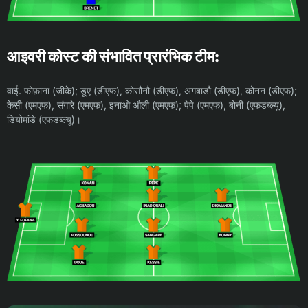
आइवरी कोस्ट की संभावित प्रारंभिक टीम:
वाई. फोफ़ाना (जीके); डूए (डीएफ), कोसौनौ (डीएफ), अगबाडौ (डीएफ), कोनन (डीएफ);
केसी (एमएफ), संगारे (एमएफ), इनाओ औली (एमएफ); पेपे (एमएफ), बोनी (एफडब्ल्यू),
डियोमांडे (एफडब्ल्यू)।