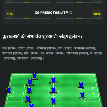
XG PREDICTABILITY
9%
18%
कुराकाओ की संभावित शुरुआती प्लेइंग इलेवन:
कक्ष (जीके); ब्रेनेट (डीएफ), ओबिस्पो (डीएफ), गारी (डीएफ), फ्लोरानस (डीएफ),
फोनविले (डीएफ); चोंग (एमएफ), एल. बाकुना (एमएफ), कोमेनेंसिया (एमएफ), जे. बाकुना
(एफडब्ल्यू); लोकाडिया (एफडब्ल्यू)।