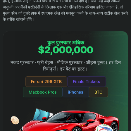
हार), हालांकि उन्होंने पिछले पांच में से चार मैचों में गोल दागे हैं। यदि उन्हें कहीं अधिक
अनुभवी अफ्रीकी प्रतिद्वंद्वी के खिलाफ एक और ऐतिहासिक परिणाम हासिल करना है, तो
मुख्य कोच को दूसरे हाफ में रक्षात्मक खेल को मजबूत करने के साथ-साथ सटीक गोल करने
के तरीके खोजने होंगे।
कुल पुरस्कार अधिक
$2,000,000
नकद पुरस्कार · फ्री बेट्स · भौतिक पुरस्कार · ऑड्स बूस्ट। हर दिन
रिवॉर्ड्स। हर बेट पर बूस्ट।
Ferrari 296 GTB
Finals Tickets
Macbook Pros
iPhones
BTC