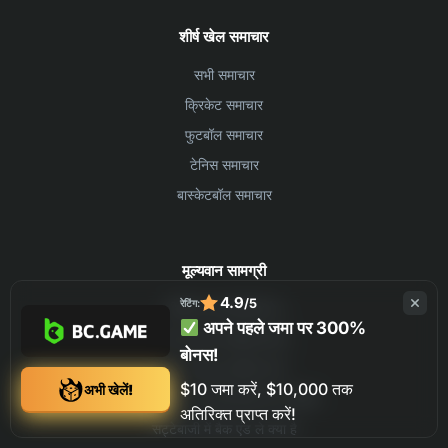
शीर्ष खेल समाचार
सभी समाचार
क्रिकेट समाचार
फुटबॉल समाचार
टेनिस समाचार
बास्केटबॉल समाचार
मूल्यवान सामग्री
4.9
/5
रेटिंग:
बीसी गेम स्पोर्ट बेटिंग ऐप
अपने पहले जमा पर 300%
BC Game मासिक बोनस
बोनस!
BC Game क्रीडा जमा
$10 जमा करें, $10,000 तक
अभी खेलें!
BC.Game पर पैसे कमाने के 6 तरीके
अतिरिक्त प्राप्त करें!
सट्टेबाजी में बैक एंड ले क्या है