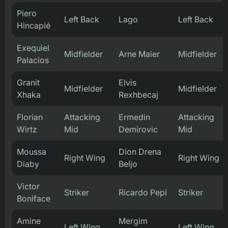
Piero
Left Back
Lago
Left Back
Hincapié
Exequiel
Midfielder
Arne Maier
Midfielder
Palacios
Granit
Elvis
Midfielder
Midfielder
Xhaka
Rexhbecaj
Florian
Attacking
Ermedin
Attacking
Wirtz
Mid
Demirovic
Mid
Moussa
Dion Drena
Right Wing
Right Wing
Diaby
Beljo
Victor
Striker
Ricardo Pepi
Striker
Boniface
Amine
Mergim
Left Wing
Left Wing