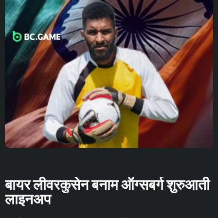
बायर लीवरकुसेन बनाम ऑग्सबर्ग शुरुआती
लाइनअप