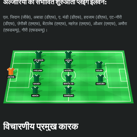
अल्जीरिया की संभावित शुरुआती प्लेइंग इलेवन:
एल. जिदान (जीके), अबाडा (डीएफ), ए. मंडी (डीएफ), हदजाम (डीएफ), एट-नौरी
(डीएफ), ज़ेरौकी (एमएफ), बेंटालेब (एमएफ), महरेज़ (एमएफ), औआर (एमएफ), अमौरा
(एफडब्ल्यू), गौरी (एफडब्ल्यू)।
विचारणीय प्रमुख कारक