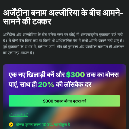
अर्जेंटीना बनाम अल्जीरिया के बीच आमने-
सामने की टक्कर
अर्जेंटीना और अल्जीरिया के बीच वरिष्ठ स्तर पर कोई भी अंतरराष्ट्रीय मुकाबला दर्ज नहीं
है। ये दोनों देश विश्व कप या किसी भी आधिकारिक मैच में कभी आमने-सामने नहीं आए हैं।
पूर्व मुकाबलों के अभाव में, वर्तमान फॉर्म, टीम की गुणवत्ता और सामरिक तालमेल ही आकलन
का एकमात्र आधार है।
एक नए खिलाड़ी बनें और
$300
तक का बोनस
पाएं, साथ ही
20%
की लॉसबैक दर
$300 स्वागत बोनस प्राप्त करें
पूरी जानकारी देखें
बोनस प्राप्त करना 100% गारंटीकृत है