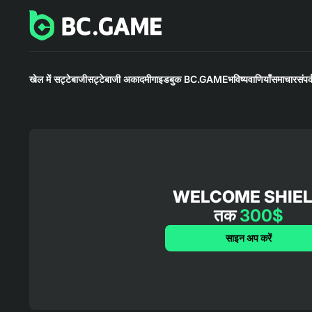
खेल में सट्टेबाजी
सट्टेबाजी अकादमी
गाइडबुक BC.GAME
भविष्यवाणियाँ
समाचार
संपर्
WELCOME SHIE
तक
300$
साइन अप करें