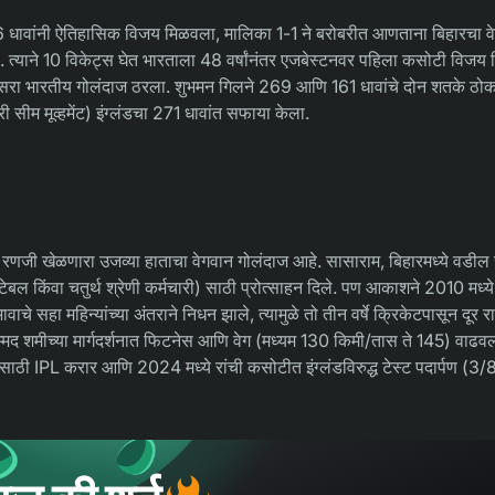
336 धावांनी ऐतिहासिक विजय मिळवला, मालिका 1-1 ने बरोबरीत आणताना बिहारचा व
्याने 10 विकेट्स घेत भारताला 48 वर्षांनंतर एजबेस्टनवर पहिला कसोटी विजय 
 दुसरा भारतीय गोलंदाज ठरला. शुभमन गिलने 269 आणि 161 धावांचे दोन शतके ठ
सीम मूव्हमेंट) इंग्लंडचा 271 धावांत सफाया केला.
 रणजी खेळणारा उजव्या हाताचा वेगवान गोलंदाज आहे. सासाराम, बिहारमध्ये वडील 
ल किंवा चतुर्थ श्रेणी कर्मचारी) साठी प्रोत्साहन दिले. पण आकाशने 2010 मध्ये द
सहा महिन्यांच्या अंतराने निधन झाले, त्यामुळे तो तीन वर्षे क्रिकेटपासून दूर र
म्मद शमीच्या मार्गदर्शनात फिटनेस आणि वेग (मध्यम 130 किमी/तास ते 145) वाढ
ठी IPL करार आणि 2024 मध्ये रांची कसोटीत इंग्लंडविरुद्ध टेस्ट पदार्पण (3/83