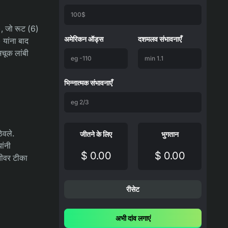
टिप्स – चैंपियंस लीग क्वालिफिकेशन
04/08/2026
), जो रूट (6)
अमेरिकन ऑड्स
दशमलव संभावनाएँ
 यांना बाद
03-08-2026
भविष्यवाणियाँ
अचूक लांबी
एमजेल्बी एआईएफ बनाम एसके स्लोवान
ब्रातिस्लावा भविष्यवाणी, बाधाएं और
सट्टेबाजी युक्तियाँ – चैंपियंस लीग योग्यता
भिन्नात्मक संभावनाएँ
04/08/2026
03-08-2026
भविष्यवाणियाँ
म्यांमार बनाम लाओस का पूर्वानुमान, ऑड्स,
ेवले.
जीतने के लिए
भुगतान
सट्टेबाजी के टिप्स – आसियान चैम्पियनशिप
ांनी
04/08/2026
$ 0.00
$ 0.00
तीवर टीका
31-07-2026
समाचार
वेस्टइंडीज के खिलाफ दूसरे टेस्ट से पहले
रीसेट
पाकिस्तान को झटका, शान मसूद बाहर
अभी दांव लगाएं