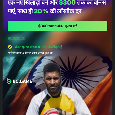
एक नए खिलाड़ी बनें और
$300
तक का बोनस
पाएं, साथ ही
20%
की लॉसबैक दर
$300 स्वागत बोनस प्राप्त करें
पूरी जानकारी देखें
बोनस प्राप्त करना 100% गारंटीकृत है
आखिरी वाला 4 मिनट पहले प्राप्त हुआ था