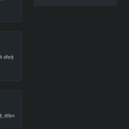
31-07-2026
भविष्यवाणियाँ
रेड बुल साल्ज़बर्ग बनाम टीएसवी हार्टबर्ग मैच
का पूर्वानुमान, ऑड्स और सट्टेबाजी के टिप्स
– ऑस्ट्रियन बुंडेसलीगा, 01/08/2026
31-07-2026
भविष्यवाणियाँ
थाईलैंड बनाम मलेशिया का पूर्वानुमान, ऑड्स
और सट्टेबाजी के टिप्स – आसियान
चैम्पियनशिप 01/08/2026
ये आँकड़े
है, लेकिन