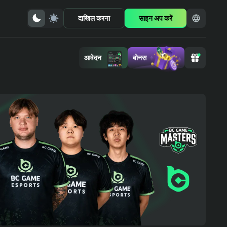
दाखिल करना
साइन अप करें
आवेदन
बोनस