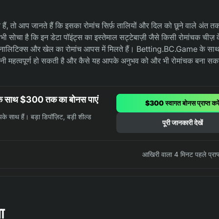
हैं, तो आप जानते हैं कि इसका रोमांच सिर्फ़ तालियों और दिल को छूने वाले अंत त
ी सोचा है कि इन डेटा पॉइंट्स का इस्तेमाल सट्टेबाज़ी जैसे किसी रोमांचक चीज़ 
 एनालिटिक्स और खेल का रोमांच आपस में मिलते हैं। Betting.BC.Game के सा
 कितनी महत्वपूर्ण हो सकती है और कैसे यह आपके अनुभव को और भी रोमांचक बना सक
 के साथ $300 तक का बोनस पाएं
$300 स्वागत बोनस प्राप्त करे
े साथ हैं। बड़ा डिपॉज़िट, बड़ी शील्ड
पूरी जानकारी देखें
आखिरी वाला 4 मिनट पहले प्राप
ा