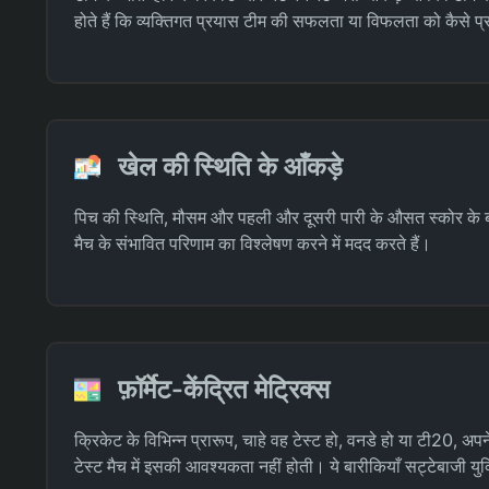
होते हैं कि व्यक्तिगत प्रयास टीम की सफलता या विफलता को कैसे प्
खेल की स्थिति के आँकड़े
पिच की स्थिति, मौसम और पहली और दूसरी पारी के औसत स्कोर के बारे मे
मैच के संभावित परिणाम का विश्लेषण करने में मदद करते हैं।
फ़ॉर्मेट-केंद्रित मेट्रिक्स
क्रिकेट के विभिन्न प्रारूप, चाहे वह टेस्ट हो, वनडे हो या टी20, अपने
टेस्ट मैच में इसकी आवश्यकता नहीं होती। ये बारीकियाँ सट्टेबाजी युक्