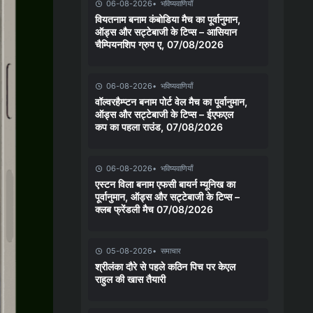
06-08-2026
भविष्यवाणियाँ
वियतनाम बनाम कंबोडिया मैच का पूर्वानुमान,
ऑड्स और सट्टेबाजी के टिप्स – आसियान
चैम्पियनशिप ग्रुप ए, 07/08/2026
06-08-2026
भविष्यवाणियाँ
वॉल्वरहैम्प्टन बनाम पोर्ट वेल मैच का पूर्वानुमान,
ऑड्स और सट्टेबाजी के टिप्स – ईएफएल
कप का पहला राउंड, 07/08/2026
06-08-2026
भविष्यवाणियाँ
एस्टन विला बनाम एफसी बायर्न म्यूनिख का
पूर्वानुमान, ऑड्स और सट्टेबाजी के टिप्स –
क्लब फ्रेंडली मैच 07/08/2026
05-08-2026
समाचार
श्रीलंका दौरे से पहले कठिन पिच पर केएल
राहुल की खास तैयारी