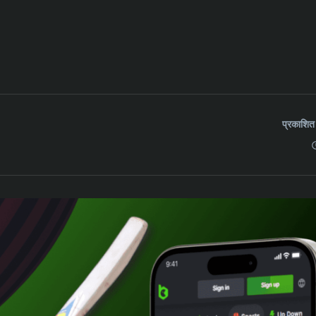
प्रकाशि