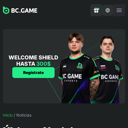
WELCOME SHIELD
HASTA
300$
Regístrate
Inicio
/
Noticias