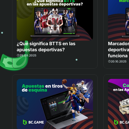
¿Qué significa BTTS en las
Marcador
apuestas deportivas?
deportiv
funciona
29.09.2025
20.10.2025