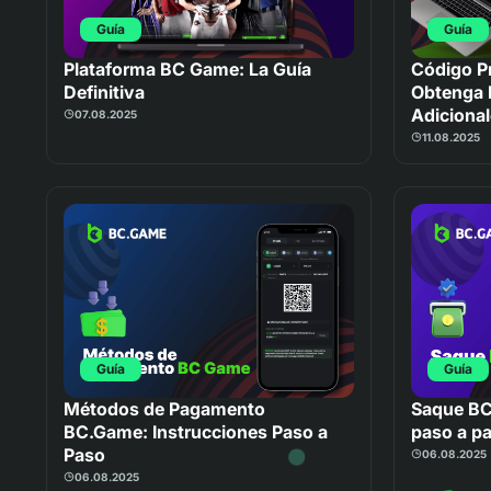
Guía
Guía
Plataforma BC Game: La Guía
Código P
Definitiva
Obtenga
Adiciona
07.08.2025
11.08.2025
Guía
Guía
Métodos de Pagamento
Saque BC
BC.Game: Instrucciones Paso a
paso a p
Paso
06.08.2025
06.08.2025