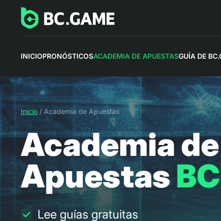
INICIO
PRONÓSTICOS
ACADEMIA DE APUESTAS
GUÍA DE BC
Inicio
/
Academia de Apuestas
Academia de
Apuestas
BC
Lee guías gratuitas