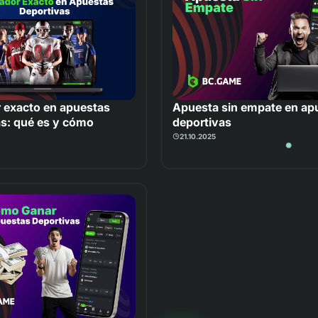
 exacto en apuestas
Apuesta sin empate en ap
as: qué es y cómo
deportivas
21.10.2025