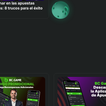
ar en las apuestas
s: 8 trucos para el éxito