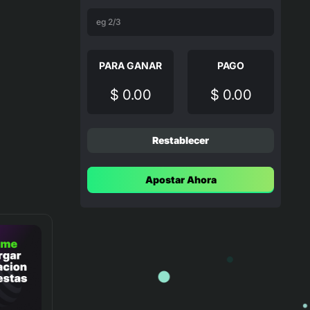
impresionantes del siglo
19-05-2026
Pronósticos
Al Masry vs Al Ahly Pronóstico:
PARA GANAR
PAGO
cuotas y consejos de apuestas
para el partido – Liga Premier
$ 0.00
$ 0.00
de Egipto, 20/05/2026
Restablecer
19-05-2026
Pronósticos
Friburgo vs Aston Villa
Pronóstico: cuotas y consejos
Apostar Ahora
de apuestas para el partido –
Final de la Europa League,
20/05/2026
19-05-2026
Noticias
La llamada clave de Ancelotti a
Neymar