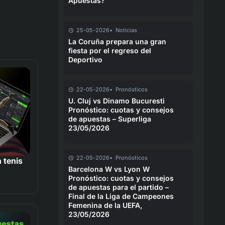
Apuestas?
25-05-2026
Noticias
La Coruña prepara una gran
fiesta por el regreso del
Deportivo
22-05-2026
Pronósticos
U. Cluj vs Dinamo Bucuresti
Pronóstico: cuotas y consejos
de apuestas – Superliga
23/05/2026
22-05-2026
Pronósticos
 tenis
Barcelona W vs Lyon W
Pronóstico: cuotas y consejos
de apuestas para el partido –
Final de la Liga de Campeones
Femenina de la UEFA,
23/05/2026