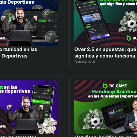
rtunidad en las
Over 2.5 en apuestas: qué
 Deportivas
significa y cómo funciona
30.04.2026