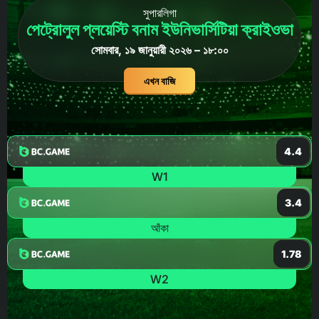
সুপারলিগা
পেট্রোলুল প্লয়েস্টি বনাম ইউনিভার্সিটিয়া ক্রাইওভা
সোমবার, ১৯ জানুয়ারী ২০২৬ – ১৮:০০
এখন বাজি
4.4
W1
3.4
আঁকা
1.78
W2