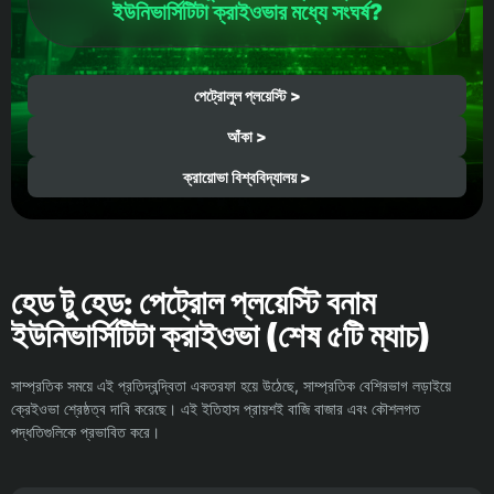
ইউনিভার্সিটিটা ক্রাইওভার মধ্যে সংঘর্ষ?
পেট্রোলুল প্লয়েস্টি >
আঁকা >
ক্রায়োভা বিশ্ববিদ্যালয় >
হেড টু হেড: পেট্রোল প্লয়েস্টি বনাম
ইউনিভার্সিটিটা ক্রাইওভা (শেষ ৫টি ম্যাচ)
সাম্প্রতিক সময়ে এই প্রতিদ্বন্দ্বিতা একতরফা হয়ে উঠেছে, সাম্প্রতিক বেশিরভাগ লড়াইয়ে
ক্রেইওভা শ্রেষ্ঠত্ব দাবি করেছে। এই ইতিহাস প্রায়শই বাজি বাজার এবং কৌশলগত
পদ্ধতিগুলিকে প্রভাবিত করে।