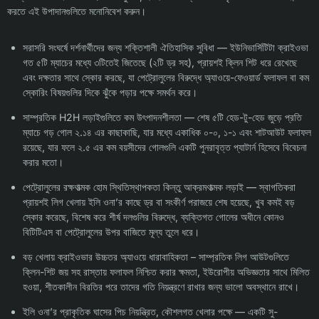
করতে এই উপাদানগুলিতে মনোনিবেশ করুন।
সরাসরি সংঘর্ষে দর্শনার্থীদের জন্য শক্তিশালী ঐতিহাসিক সুবিধা — ইউনিভার্সিটিটা ক্রাইওভা
গত ৫টি ম্যাচের মধ্যে ৩টিতেই জিতেছে (২টি ড্র সহ), প্রায়শই ক্লিন শিট ধরে রেখেছে
এবং দক্ষতার সাথে স্কোর করছে, যা পেট্রোলুলের বিরুদ্ধে অ্যাওয়ে-ফেওয়ার্ড ফলাফল বা কম
স্কোরিং বিষয়গুলির দিকে ঝুঁকে পড়ার পক্ষে সমর্থন করে।
সাম্প্রতিক H2H লড়াইগুলিতে কম উৎপাদনশীলতা — শেষ ৫টি হেড-টু-হেড জুড়ে প্রতি
ম্যাচে গড় গোল ২.১৪ এর কাছাকাছি, যার মধ্যে একাধিক ০-০, ১-১ এবং শাটআউট ফলাফল
রয়েছে, যার ফলে ২.৫ এর কম বয়সীদের গোলগুলি একটি পুনরাবৃত্ত প্যাটার্ন হিসেবে বিবেচনা
করার মতো।
পেট্রোলুলের রক্ষণাত্মক হোম স্থিতিস্থাপকতা কিন্তু আক্রমণাত্মক লড়াই — স্বাগতিকরা
প্রায়শই লিগ খেলায় ইলি ওনা’র কাছে ড্র বা সংকীর্ণ পরাজয়ে শেষ হয়েছে, খুব কমই বড়
স্কোর করেছে, বিশেষ করে শীর্ষ দলগুলির বিরুদ্ধে, ব্যক্তিগত গোলের অধীনে কোনও
বিটিটিএস বা পেট্রোলুলের উপর বাজিতে মূল্য তুলে ধরে।
বড় খেলায় ক্রাইওভার উচ্চতর অ্যাওয়ে ধারাবাহিকতা – সাম্প্রতিক লিগ আউটগুলিতে
ক্লিন-শিট জয় সহ রাস্তায় ফলাফল নিশ্চিত করার ক্ষমতা, ইউরোপীয় অভিজ্ঞতার সাথে মিলিত
হওয়া, শীতকালীন বিরতির পরে তাদের গতি নিয়ন্ত্রণে রাখার জন্য ভালো অবস্থানে রাখে।
ইলি ওনা’র প্রাকৃতিক ঘাসের পিচ নিয়ন্ত্রিত, কৌশলগত খেলার পক্ষে — একটি সু-