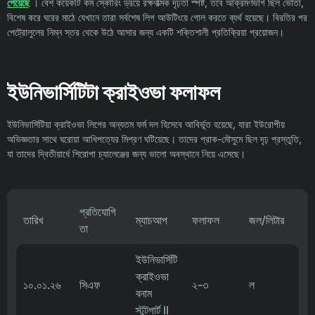
পেয়েছে
। বেশ কয়েকটি কম স্কোরিং ড্রয়ে রক্ষণাত্মক দৃঢ়তা স্পষ্ট, তবে আক্রমণভাগ ছিল ভোঁতা,
বিশেষ করে ঘরের মাঠে যেখানে তারা সর্বশেষ লিগ আউটিংয়ে গোল করতে ব্যর্থ হয়েছে। বিরতির পর
পেট্রোলুলের নিম্ন স্তর থেকে উঠে আসার জন্য একটি শক্তিশালী প্রতিক্রিয়া প্রয়োজন।
ইউনিভার্সিটিটা ক্রাইওভা ফলাফল
ইউনিভার্সিটিয়া ক্রাইওভা লিগের অন্যতম ফর্ম দল হিসেবে আবির্ভূত হয়েছে, যারা ইউরোপীয়
অভিজ্ঞতার সাথে ঘরোয়া আধিপত্যের মিশ্রণ ঘটিয়েছে। তাদের প্রাক-মৌসুমে ছিল দৃঢ় প্রস্তুতি,
যা তাদের দ্বিতীয়ার্ধে শিরোপা চ্যালেঞ্জের জন্য ভালো অবস্থানে নিয়ে এসেছে।
প্রতিযোগি
তারিখ
ম্যাচআপ
ফলাফল
জল/লিটার
তা
ইউনিভার্সিটি
ক্রাইওভা
১০.০১.২৬
সিএফ
২-৩
ল
বনাম
স্টুটগার্ট II