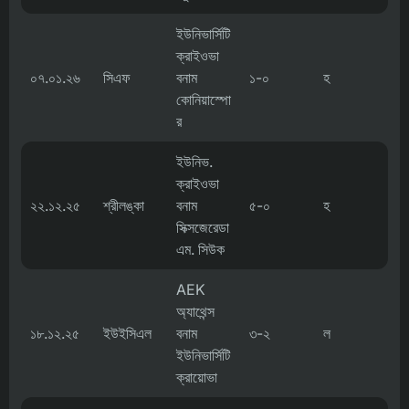
ইউনিভার্সিটি
ক্রাইওভা
০৭.০১.২৬
সিএফ
বনাম
১-০
হ
কোনিয়াস্পো
র
ইউনিভ.
ক্রাইওভা
২২.১২.২৫
শ্রীলঙ্কা
বনাম
৫-০
হ
সিক্সজেরেডা
এম. সিউক
AEK
অ্যাথেন্স
১৮.১২.২৫
ইউইসিএল
বনাম
৩-২
ল
ইউনিভার্সিটি
ক্রায়োভা