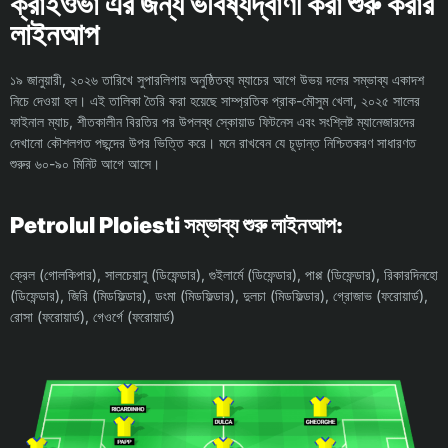
ক্রাইওভা এর জন্য ভবিষ্যদ্বাণী করা শুরু করার
লাইনআপ
১৯ জানুয়ারী, ২০২৬ তারিখে সুপারলিগায় অনুষ্ঠিতব্য ম্যাচের আগে উভয় দলের সম্ভাব্য একাদশ
নিচে দেওয়া হল। এই তালিকা তৈরি করা হয়েছে সাম্প্রতিক প্রাক-মৌসুম খেলা, ২০২৫ সালের
ফাইনাল ম্যাচ, শীতকালীন বিরতির পর উপলব্ধ স্কোয়াড ফিটনেস এবং সংশ্লিষ্ট ম্যানেজারদের
দেখানো কৌশলগত পছন্দের উপর ভিত্তি করে। মনে রাখবেন যে চূড়ান্ত নিশ্চিতকরণ সাধারণত
শুরুর ৬০-৯০ মিনিট আগে আসে।
Petrolul Ploiesti সম্ভাব্য শুরু লাইনআপ:
ক্রেল (গোলকিপার), সালচেয়ানু (ডিফেন্ডার), গুইলার্মে (ডিফেন্ডার), পাপ্প (ডিফেন্ডার), রিকারদিনহো
(ডিফেন্ডার), জিরি (মিডফিল্ডার), ডংমা (মিডফিল্ডার), দুলচা (মিডফিল্ডার), গ্রোজাভ (ফরোয়ার্ড),
রোসা (ফরোয়ার্ড), গেওর্গে (ফরোয়ার্ড)