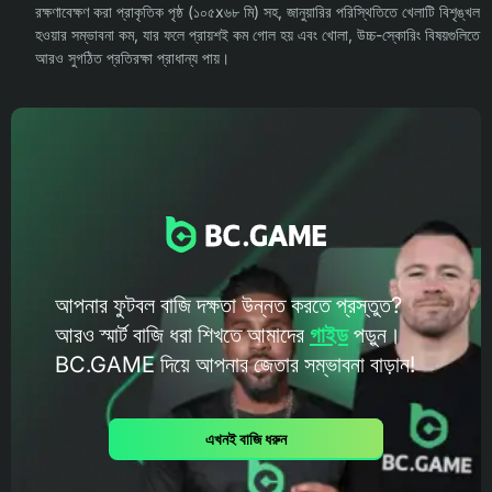
রক্ষণাবেক্ষণ করা প্রাকৃতিক পৃষ্ঠ (১০৫x৬৮ মি) সহ, জানুয়ারির পরিস্থিতিতে খেলাটি বিশৃঙ্খল
হওয়ার সম্ভাবনা কম, যার ফলে প্রায়শই কম গোল হয় এবং খোলা, উচ্চ-স্কোরিং বিষয়গুলিতে
আরও সুগঠিত প্রতিরক্ষা প্রাধান্য পায়।
আপনার ফুটবল বাজি দক্ষতা উন্নত করতে প্রস্তুত?
আরও স্মার্ট বাজি ধরা শিখতে আমাদের
গাইড
পড়ুন।
BC.GAME দিয়ে আপনার জেতার সম্ভাবনা বাড়ান!
এখনই বাজি ধরুন