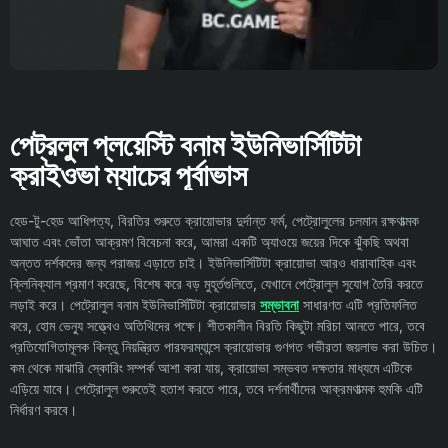
পেট্রলুল প্লয়েস্টি বনাম ইউনিভার্সিটিটা
ক্রাইওভা ম্যাচের পূর্বাভাস
হেড-টু-হেড আধিপত্য, বিরতির শুরুতে ক্রায়োভার দুর্দান্ত ফর্ম, পেট্রোলুলের চলমান রক্ষণাত্মক
আঘাত এবং ভোঁতা আক্রমণ বিবেচনা করে, আমরা একটি অ্যাওয়ে জয়ের দিকে ঝুঁকছি অথবা
অন্তত দর্শকদের জন্য পরাজয় এড়াতে চাই। ইউনিভার্সিটিটা ক্রায়োভা আরও ধারাবাহিক এবং
ক্লিনিক্যাল প্রমাণ করেছে, বিশেষ করে বড় মুহূর্তগুলিতে, যেখানে পেট্রোলুল সুযোগ তৈরি করতে
লড়াই করে। পেট্রোলুল বনাম ইউনিভার্সিটিটা ক্রায়োভার
সম্ভাবনা
সাধারণত এটি প্রতিফলিত
করে, হোম ভেন্যু সত্ত্বেও অতিথিদের পক্ষে। শীতকালীন বিরতি কিছুটা মরিচা আনতে পারে, তবে
প্রতিযোগিতামূলক কিন্তু নিয়ন্ত্রিত পারফরম্যান্সে ক্রায়োভার গুণগত গভীরতা জয়লাভ করা উচিত।
কম থেকে মাঝারি স্কোরিং সম্পর্ক আশা করা যায়, ক্রায়োভা সম্ভবত দক্ষতার মাধ্যমে এটিকে
এড়িয়ে যাবে। পেট্রোলুল শুরুতেই হতাশ করতে পারে, তবে দর্শনার্থীদের আক্রমণাত্মক হুমকি এটি
নির্ধারণ করবে।