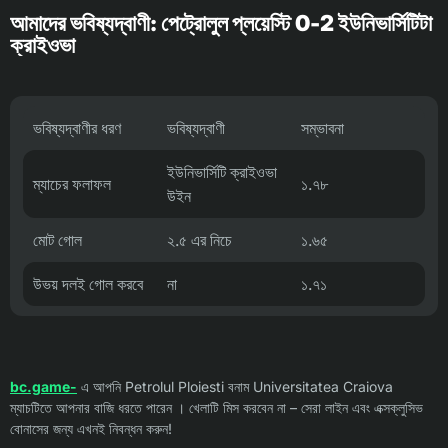
আমাদের ভবিষ্যদ্বাণী: পেট্রোলুল প্লয়েস্টি 0-2 ইউনিভার্সিটিটা
ক্রাইওভা
ভবিষ্যদ্বাণীর ধরণ
ভবিষ্যদ্বাণী
সম্ভাবনা
ইউনিভার্সিটি ক্রাইওভা
ম্যাচের ফলাফল
১.৭৮
উইন
মোট গোল
২.৫ এর নিচে
১.৬৫
উভয় দলই গোল করবে
না
১.৭১
bc.game-
এ আপনি Petrolul Ploiesti বনাম Universitatea Craiova
ম্যাচটিতে আপনার বাজি ধরতে পারেন । খেলাটি মিস করবেন না – সেরা লাইন এবং এক্সক্লুসিভ
বোনাসের জন্য এখনই নিবন্ধন করুন!