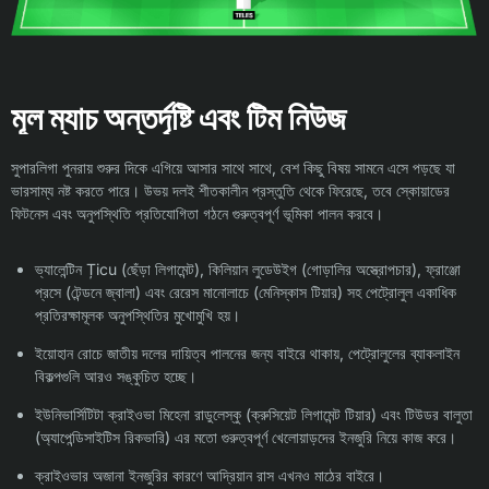
মূল ম্যাচ অন্তর্দৃষ্টি এবং টিম নিউজ
সুপারলিগা পুনরায় শুরুর দিকে এগিয়ে আসার সাথে সাথে, বেশ কিছু বিষয় সামনে এসে পড়ছে যা
ভারসাম্য নষ্ট করতে পারে। উভয় দলই শীতকালীন প্রস্তুতি থেকে ফিরেছে, তবে স্কোয়াডের
ফিটনেস এবং অনুপস্থিতি প্রতিযোগিতা গঠনে গুরুত্বপূর্ণ ভূমিকা পালন করবে।
ভ্যালেন্টিন Țicu (ছেঁড়া লিগামেন্ট), কিলিয়ান লুডেউইগ (গোড়ালির অস্ত্রোপচার), ফ্রাঞ্জো
প্রসে (টেন্ডনে জ্বালা) এবং রেরেস মানোলাচে (মেনিস্কাস টিয়ার) সহ পেট্রোলুল একাধিক
প্রতিরক্ষামূলক অনুপস্থিতির মুখোমুখি হয়।
ইয়োহান রোচে জাতীয় দলের দায়িত্ব পালনের জন্য বাইরে থাকায়, পেট্রোলুলের ব্যাকলাইন
বিকল্পগুলি আরও সঙ্কুচিত হচ্ছে।
ইউনিভার্সিটিটা ক্রাইওভা মিহেনা রাডুলেস্কু (ক্রুসিয়েট লিগামেন্ট টিয়ার) এবং টিউডর বালুতা
(অ্যাপেন্ডিসাইটিস রিকভারি) এর মতো গুরুত্বপূর্ণ খেলোয়াড়দের ইনজুরি নিয়ে কাজ করে।
ক্রাইওভার অজানা ইনজুরির কারণে আদ্রিয়ান রাস এখনও মাঠের বাইরে।