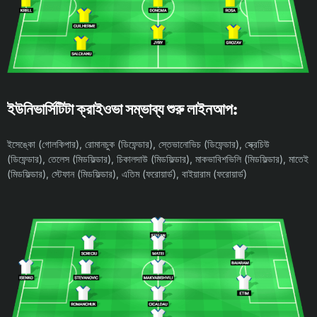
ইউনিভার্সিটিটা ক্রাইওভা সম্ভাব্য শুরু লাইনআপ:
ইসেঙ্কো (গোলকিপার), রোমানচুক (ডিফেন্ডার), স্তেভানোভিচ (ডিফেন্ডার), স্ক্রেচিউ
(ডিফেন্ডার), তেলেস (মিডফিল্ডার), চিকালদাউ (মিডফিল্ডার), মাকভাবিশভিলি (মিডফিল্ডার), মাতেই
(মিডফিল্ডার), স্টেফান (মিডফিল্ডার), এতিম (ফরোয়ার্ড), বাইয়ারাম (ফরোয়ার্ড)