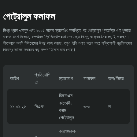
পেট্রোলুল ফলাফল
মিশ্র প্রাক-মৌসুম এবং ২০২৫ সালের চ্যালেঞ্জিং সমাপ্তির পর পেট্রোলুল প্লয়েস্তি এই পুনরায়
শুরুতে অংশ নিচ্ছেন, রক্ষণাত্মক স্থিতিস্থাপকতা দেখাচ্ছেন কিন্তু আক্রমণাত্মক লড়াই করছেন।
শীতকালে দলটি ফিটনেসের উপর কাজ করছে, তবুও ইলি ওনায় ঘরের মাঠে শক্তিশালী প্রতিপক্ষের
বিরুদ্ধে তাদের সবচেয়ে বড় সম্পদ হিসেবে রয়ে গেছে।
প্রতিযোগি
তারিখ
ম্যাচআপ
ফলাফল
জল/লিটার
তা
জিকেএস
কাতোইচ
১১.০১.২৬
সিএফ
৩-০
ল
বনাম
পেট্রোলুল
কারাগুমরুক