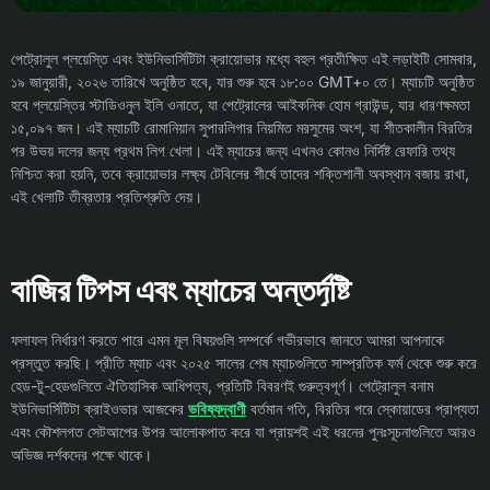
পেট্রোলুল প্লয়েস্তি এবং ইউনিভার্সিটিটা ক্রায়োভার মধ্যে বহুল প্রতীক্ষিত এই লড়াইটি সোমবার,
১৯ জানুয়ারী, ২০২৬ তারিখে অনুষ্ঠিত হবে, যার শুরু হবে ১৮:০০ GMT+০ তে। ম্যাচটি অনুষ্ঠিত
হবে প্লয়েস্তির স্টাডিওনুল ইলি ওনাতে, যা পেট্রোলের আইকনিক হোম গ্রাউন্ড, যার ধারণক্ষমতা
১৫,০৯৭ জন। এই ম্যাচটি রোমানিয়ান সুপারলিগার নিয়মিত মরসুমের অংশ, যা শীতকালীন বিরতির
পর উভয় দলের জন্য প্রথম লিগ খেলা। এই ম্যাচের জন্য এখনও কোনও নির্দিষ্ট রেফারি তথ্য
নিশ্চিত করা হয়নি, তবে ক্রায়োভার লক্ষ্য টেবিলের শীর্ষে তাদের শক্তিশালী অবস্থান বজায় রাখা,
এই খেলাটি তীব্রতার প্রতিশ্রুতি দেয়।
বাজির টিপস এবং ম্যাচের অন্তর্দৃষ্টি
ফলাফল নির্ধারণ করতে পারে এমন মূল বিষয়গুলি সম্পর্কে গভীরভাবে জানতে আমরা আপনাকে
প্রস্তুত করছি। প্রীতি ম্যাচ এবং ২০২৫ সালের শেষ ম্যাচগুলিতে সাম্প্রতিক ফর্ম থেকে শুরু করে
হেড-টু-হেডগুলিতে ঐতিহাসিক আধিপত্য, প্রতিটি বিবরণই গুরুত্বপূর্ণ। পেট্রোলুল বনাম
ইউনিভার্সিটিটা ক্রাইওভার আজকের
ভবিষ্যদ্বাণী
বর্তমান গতি, বিরতির পরে স্কোয়াডের প্রাপ্যতা
এবং কৌশলগত সেটআপের উপর আলোকপাত করে যা প্রায়শই এই ধরনের পুনঃসূচনাগুলিতে আরও
অভিজ্ঞ দর্শকদের পক্ষে থাকে।