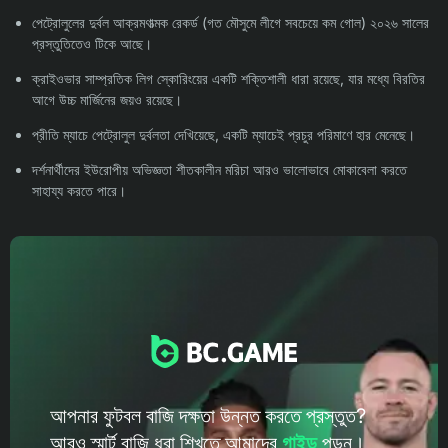
পেট্রোলুলের দুর্বল আক্রমণাত্মক রেকর্ড (গত মৌসুমে লীগে সবচেয়ে কম গোল) ২০২৬ সালের
প্রস্তুতিতেও টিকে আছে।
ক্রাইওভার সাম্প্রতিক লিগ স্কোরিংয়ের একটি শক্তিশালী ধারা রয়েছে, যার মধ্যে বিরতির
আগে উচ্চ মার্জিনের জয়ও রয়েছে।
প্রীতি ম্যাচে পেট্রোলুল দুর্বলতা দেখিয়েছে, একটি ম্যাচেই প্রচুর পরিমাণে হার মেনেছে।
দর্শনার্থীদের ইউরোপীয় অভিজ্ঞতা শীতকালীন মরিচা আরও ভালোভাবে মোকাবেলা করতে
সাহায্য করতে পারে।
আপনার ফুটবল বাজি দক্ষতা উন্নত করতে প্রস্তুত?
আরও স্মার্ট বাজি ধরা শিখতে আমাদের
গাইড
পড়ুন।