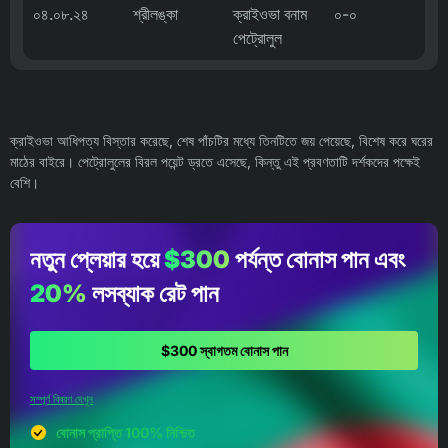
০৪.০৮.২৪
শ্রীলঙ্কা
ক্রাইওভা বনাম
০-০
পেট্রোলুল
ক্রাইওভা আধিপত্য বিস্তার করেছে, শেষ পাঁচটির মধ্যে তিনটিতে জয় পেয়েছে, বিশেষ করে ঘরের
মাঠের বাইরে। পেট্রোলুলের বিরল পয়েন্ট ড্রতে এসেছে, কিন্তু এই প্রবণতাটি দর্শকদের পক্ষেই
বেশি।
নতুন প্লেয়ার হয়ে
$300
পর্যন্ত বোনাস পান এবং
20%
লসব্যাক রেট পান
$300 স্বাগতম বোনাস পান
সম্পূর্ণ বিবরণ দেখুন
বোনাস প্রাপ্তি 100% নিশ্চিত