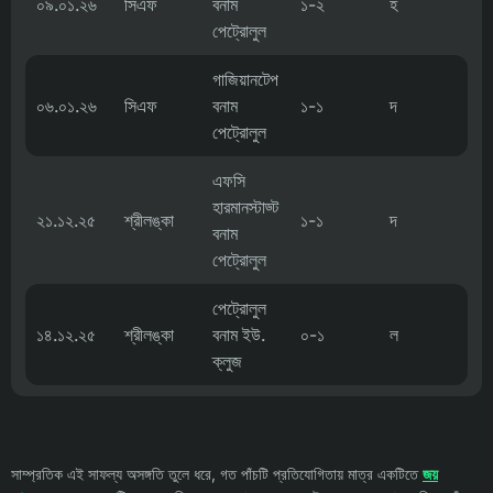
০৯.০১.২৬
সিএফ
বনাম
১-২
হ
পেট্রোলুল
গাজিয়ানটেপ
০৬.০১.২৬
সিএফ
বনাম
১-১
দ
পেট্রোলুল
এফসি
হারমানস্টাড্ট
২১.১২.২৫
শ্রীলঙ্কা
১-১
দ
বনাম
পেট্রোলুল
পেট্রোলুল
১৪.১২.২৫
শ্রীলঙ্কা
বনাম ইউ.
০-১
ল
ক্লুজ
সাম্প্রতিক এই সাফল্য অসঙ্গতি তুলে ধরে, গত পাঁচটি প্রতিযোগিতায় মাত্র একটিতে
জয়