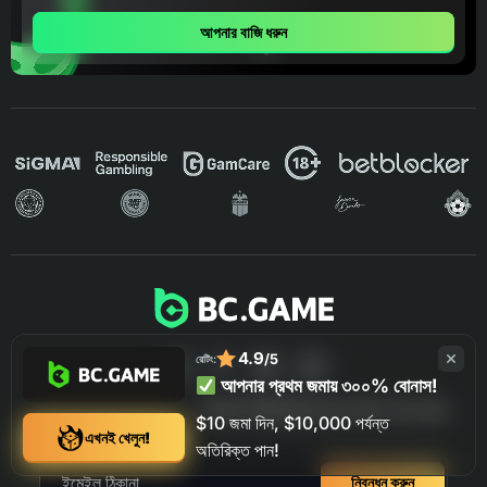
আপনার বাজি ধরুন
4.9
/5
রেটিং:
আপনার প্রথম জমায় ৩০০% বোনাস!
আমাদের নিউজলেটার জন্য সাইন আপ করুন
$10 জমা দিন, $10,000 পর্যন্ত
এখনই খেলুন!
অতিরিক্ত পান!
নিবন্ধন করুন