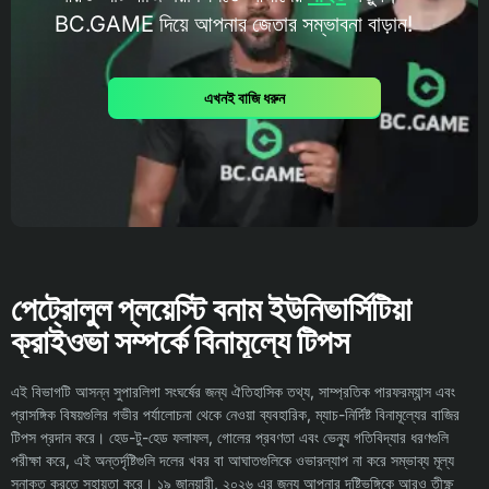
BC.GAME দিয়ে আপনার জেতার সম্ভাবনা বাড়ান!
এখনই বাজি ধরুন
পেট্রোলুল প্লয়েস্টি বনাম ইউনিভার্সিটিয়া
ক্রাইওভা সম্পর্কে বিনামূল্যে টিপস
এই বিভাগটি আসন্ন সুপারলিগা সংঘর্ষের জন্য ঐতিহাসিক তথ্য, সাম্প্রতিক পারফরম্যান্স এবং
প্রাসঙ্গিক বিষয়গুলির গভীর পর্যালোচনা থেকে নেওয়া ব্যবহারিক, ম্যাচ-নির্দিষ্ট বিনামূল্যের বাজির
টিপস প্রদান করে। হেড-টু-হেড ফলাফল, গোলের প্রবণতা এবং ভেন্যু গতিবিদ্যার ধরণগুলি
পরীক্ষা করে, এই অন্তর্দৃষ্টিগুলি দলের খবর বা আঘাতগুলিকে ওভারল্যাপ না করে সম্ভাব্য মূল্য
সনাক্ত করতে সহায়তা করে। ১৯ জানুয়ারী, ২০২৬ এর জন্য আপনার দৃষ্টিভঙ্গিকে আরও তীক্ষ্ণ